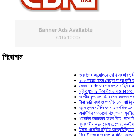
শিরোনাম
তরুণদের আন্দোলনে মোদি সরকার দুর্বল হয়েছে:
১২৮ বারের মতো পেছাল সাগর-রুনি হত্যা মাম
স্বৈরাচার পতনের পর গুপ্ত বাহিনীর আত্মপ্রকাশ:
মুক্তিযুদ্ধের বিরোধীদের ক্ষমা চাইতে হবে: মুক্ত
জাতীয় বৃক্ষমেলা উদ্বোধন করলেন প্রধানমন্ত্রী
টানা ভারী বর্ষণ ও পাহাড়ি ঢলে পানিবন্দি চট্টগ্র
জুনে মূল্যস্ফীতি কমে ৯ দশমিক ১৬ শতাংশ
এনসিপির সমাবেশে বিস্ফোরণ, যুবলীগের দুই ন
খামেনির জানাজায় অংশ নিয়ে দেশে ফিরলেন স্
ব্যবসায়ীর অণ্ডকোষ চেপে চেক-স্ট্যাম্পে স্ব
ইমাম খামেনির রাষ্ট্রীয় অন্ত্যেষ্টিক্রিয়ায় স্পি
বিরোধী দলকে জয়নুল আবদিন, আপনারা ৭১ সা