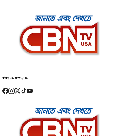
রবিবার, ০৯ আগষ্ট ২০২৬