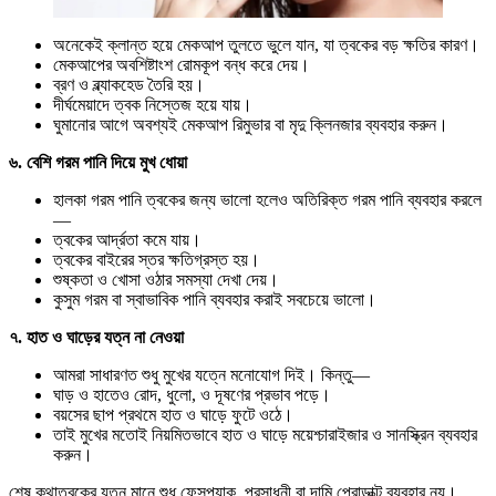
অনেকেই ক্লান্ত হয়ে মেকআপ তুলতে ভুলে যান, যা ত্বকের বড় ক্ষতির কারণ।
মেকআপের অবশিষ্টাংশ রোমকূপ বন্ধ করে দেয়।
ব্রণ ও ব্ল্যাকহেড তৈরি হয়।
দীর্ঘমেয়াদে ত্বক নিস্তেজ হয়ে যায়।
ঘুমানোর আগে অবশ্যই মেকআপ রিমুভার বা মৃদু ক্লিনজার ব্যবহার করুন।
৬. বেশি গরম পানি দিয়ে মুখ ধোয়া
হালকা গরম পানি ত্বকের জন্য ভালো হলেও অতিরিক্ত গরম পানি ব্যবহার করলে
—
ত্বকের আর্দ্রতা কমে যায়।
ত্বকের বাইরের স্তর ক্ষতিগ্রস্ত হয়।
শুষ্কতা ও খোসা ওঠার সমস্যা দেখা দেয়।
কুসুম গরম বা স্বাভাবিক পানি ব্যবহার করাই সবচেয়ে ভালো।
৭. হাত ও ঘাড়ের যত্ন না নেওয়া
আমরা সাধারণত শুধু মুখের যত্নে মনোযোগ দিই। কিন্তু—
ঘাড় ও হাতেও রোদ, ধুলো, ও দূষণের প্রভাব পড়ে।
বয়সের ছাপ প্রথমে হাত ও ঘাড়ে ফুটে ওঠে।
তাই মুখের মতোই নিয়মিতভাবে হাত ও ঘাড়ে ময়েশ্চারাইজার ও সানস্ক্রিন ব্যবহার
করুন।
শেষ কথাত্বকের যত্ন মানে শুধু ফেসপ্যাক, প্রসাধনী বা দামি প্রোডাক্ট ব্যবহার নয়।