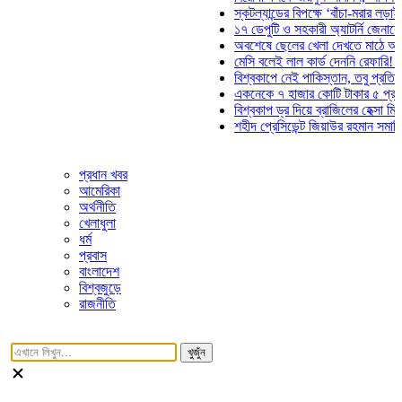
স্কটল্যান্ডের বিপক্ষে ‘বাঁচা-মরার লড়াইয়ে’ মা
১৭ ডেপুটি ও সহকারী অ্যাটর্নি জেনারেলের পদ
অবশেষে ছেলের খেলা দেখতে মাঠে আসছেন ভ
মেসি বলেই লাল কার্ড দেননি রেফারি! ফাউল নি
বিশ্বকাপে নেই পাকিস্তান, তবু প্রতিটি গোলে
একনেকে ৭ হাজার কোটি টাকার ৫ প্রকল্পের 
বিশ্বকাপ ড্র দিয়ে ব্রাজিলের হেক্সা মিশন শুরু
শহীদ প্রেসিডেন্ট জিয়াউর রহমান সমাধিতে যুবদ
প্রধান খবর
আমেরিকা
অর্থনীতি
খেলাধুলা
ধর্ম
প্রবাস
বাংলাদেশ
বিশ্বজুড়ে
রাজনীতি
খুজুঁন