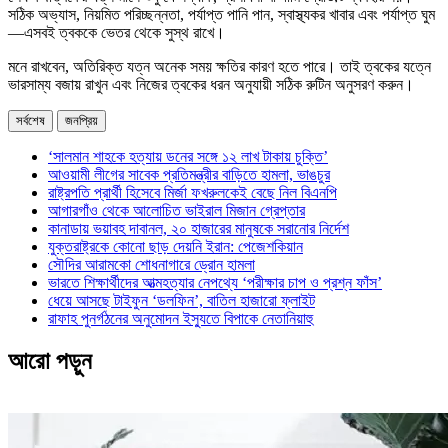
সঠিক অভ্যাস, নিয়মিত পরিচ্ছন্নতা, পর্যাপ্ত পানি পান, স্বাস্থ্যকর খাবার এবং পর্যাপ্ত ঘুম
—এসবই ত্বককে ভেতর থেকে সুস্থ রাখে।
মনে রাখবেন, অতিরিক্ত যত্ন অনেক সময় ক্ষতির কারণ হতে পারে। তাই ত্বকের যত্নে
ভারসাম্য বজায় রাখুন এবং নিজের ত্বকের ধরন অনুযায়ী সঠিক রুটিন অনুসরণ করুন।
সর্বশেষ
জনপ্রিয়
‘সালমান শাহকে হত্যায় ডনের সঙ্গে ১২ লাখ টাকায় চুক্তি’
আওয়ামী লীগের সাবেক প্রতিমন্ত্রীর বাড়িতে হামলা, ভাঙচুর
রাষ্ট্রপতি প্রার্থী হিসেবে মির্জা ফখরুলকেই বেছে নিল বিএনপি
আগারগাঁও থেকে আলোচিত ভাইরাল মিজান গ্রেপ্তার
কানাডায় ভয়াবহ দাবানল, ২০ হাজারের মানুষকে সরানোর নির্দেশ
যুক্তরাষ্ট্রকে কোনো ছাড় দেয়নি ইরান: পেজেশকিয়ান
সৌদির আরামকো শোধনাগারে ড্রোন হামলা
ভারতে শিক্ষার্থীদের আত্মহত্যার নেপথ্যে ‘পরীক্ষার চাপ ও প্রশ্ন ফাঁস’
ধেয়ে আসছে টাইফুন ‘ডলফিন’, বাতিল হাজারো ফ্লাইট
রাফাহ পুনর্গঠনের অনুমোদন ইস্যুতে বিপাকে নেতানিয়াহু
আরো পড়ুন