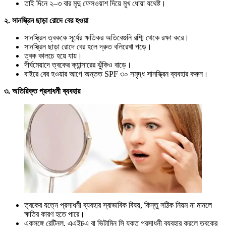
তাই দিনে ২–৩ বার মৃদু ফেসওয়াশ দিয়ে মুখ ধোয়া যথেষ্ট।
২. সানস্ক্রিন ছাড়া রোদে বের হওয়া
সানস্ক্রিন ত্বককে সূর্যের ক্ষতিকর অতিবেগুনি রশ্মি থেকে রক্ষা করে।
সানস্ক্রিন ছাড়া রোদে বের হলে দ্রুত বলিরেখা পড়ে।
ত্বক কালচে হয়ে যায়।
দীর্ঘমেয়াদে ত্বকের ক্যান্সারের ঝুঁকিও বাড়ে।
বাইরে বের হওয়ার আগে অন্তত SPF ৩০ সমৃদ্ধ সানস্ক্রিন ব্যবহার করুন।
৩. অতিরিক্ত প্রসাধনী ব্যবহার
ত্বকের যত্নে প্রসাধনী ব্যবহার স্বাভাবিক বিষয়, কিন্তু সঠিক নিয়ম না মানলে
ক্ষতির কারণ হতে পারে।
একসঙ্গে রেটিনল, এএইচএ বা ভিটামিন সি যুক্ত প্রসাধনী ব্যবহার করলে ত্বকের