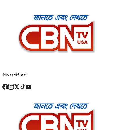
রবিবার, ০৯ আগষ্ট ২০২৬