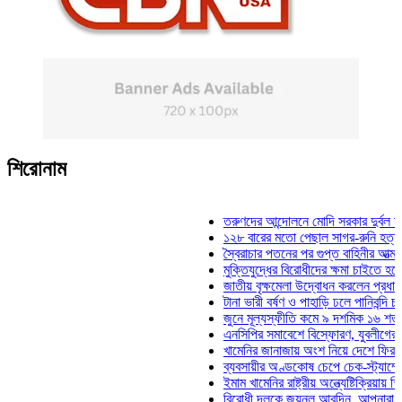
শিরোনাম
তরুণদের আন্দোলনে মোদি সরকার দুর্বল হয়েছে:
১২৮ বারের মতো পেছাল সাগর-রুনি হত্যা মামল
স্বৈরাচার পতনের পর গুপ্ত বাহিনীর আত্মপ্রকাশ: 
মুক্তিযুদ্ধের বিরোধীদের ক্ষমা চাইতে হবে: মুক্তি
জাতীয় বৃক্ষমেলা উদ্বোধন করলেন প্রধানমন্ত্রী
টানা ভারী বর্ষণ ও পাহাড়ি ঢলে পানিবন্দি চট্টগ্রা
জুনে মূল্যস্ফীতি কমে ৯ দশমিক ১৬ শতাংশ
এনসিপির সমাবেশে বিস্ফোরণ, যুবলীগের দুই নে
খামেনির জানাজায় অংশ নিয়ে দেশে ফিরলেন স্প
ব্যবসায়ীর অণ্ডকোষ চেপে চেক-স্ট্যাম্পে স্বা
ইমাম খামেনির রাষ্ট্রীয় অন্ত্যেষ্টিক্রিয়ায় স্পিক
বিরোধী দলকে জয়নুল আবদিন, আপনারা ৭১ সা