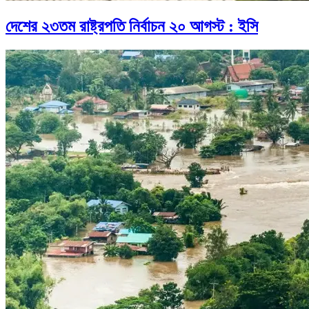
দেশের ২৩তম রাষ্ট্রপতি নির্বাচন ২০ আগস্ট : ইসি