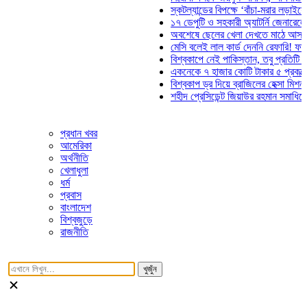
স্কটল্যান্ডের বিপক্ষে ‘বাঁচা-মরার লড়াইয়ে’ মাঠ
১৭ ডেপুটি ও সহকারী অ্যাটর্নি জেনারেলের পদত
অবশেষে ছেলের খেলা দেখতে মাঠে আসছেন ভ
মেসি বলেই লাল কার্ড দেননি রেফারি! ফাউল নিয়
বিশ্বকাপে নেই পাকিস্তান, তবু প্রতিটি গোলে
একনেকে ৭ হাজার কোটি টাকার ৫ প্রকল্পের অ
বিশ্বকাপ ড্র দিয়ে ব্রাজিলের হেক্সা মিশন শুরু
শহীদ প্রেসিডেন্ট জিয়াউর রহমান সমাধিতে যুবদল
প্রধান খবর
আমেরিকা
অর্থনীতি
খেলাধুলা
ধর্ম
প্রবাস
বাংলাদেশ
বিশ্বজুড়ে
রাজনীতি
খুজুঁন