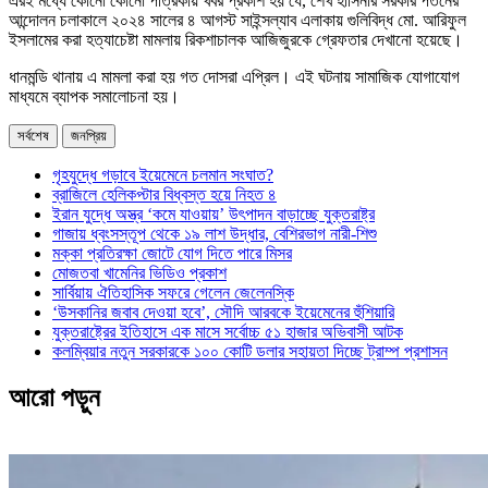
এরই মধ্যে কোনো কোনো পত্রিকায় খবর প্রকাশ হয় যে, শেখ হাসিনার সরকার পতনের
আন্দোলন চলাকালে ২০২৪ সালের ৪ আগস্ট সাইন্সল্যাব এলাকায় গুলিবিদ্ধ মো. আরিফুল
ইসলামের করা হত্যাচেষ্টা মামলায় রিকশাচালক আজিজুরকে গ্রেফতার দেখানো হয়েছে।
ধানমন্ডি থানায় এ মামলা করা হয় গত দোসরা এপ্রিল। এই ঘটনায় সামাজিক যোগাযোগ
মাধ্যমে ব্যাপক সমালোচনা হয়।
সর্বশেষ
জনপ্রিয়
গৃহযুদ্ধে গড়াবে ইয়েমেনে চলমান সংঘাত?
ব্রাজিলে হেলিকপ্টার বিধ্বস্ত হয়ে নিহত ৪
ইরান যুদ্ধে অস্ত্র ‘কমে যাওয়ায়’ উৎপাদন বাড়াচ্ছে যুক্তরাষ্ট্র
গাজায় ধ্বংসস্তূপ থেকে ১৯ লাশ উদ্ধার, বেশিরভাগ নারী-শিশু
মক্কা প্রতিরক্ষা জোটে যোগ দিতে পারে মিসর
মোজতবা খামেনির ভিডিও প্রকাশ
সার্বিয়ায় ঐতিহাসিক সফরে গেলেন জেলেনস্কি
‘উসকানির জবাব দেওয়া হবে’, সৌদি আরবকে ইয়েমেনের হুঁশিয়ারি
যুক্তরাষ্ট্রের ইতিহাসে এক মাসে সর্বোচ্চ ৫১ হাজার অভিবাসী আটক
কলম্বিয়ার নতুন সরকারকে ১০০ কোটি ডলার সহায়তা দিচ্ছে ট্রাম্প প্রশাসন
আরো পড়ুন