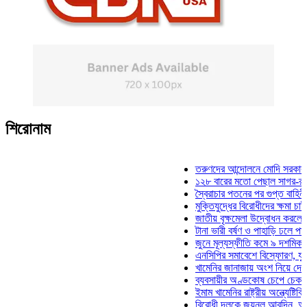
শিরোনাম
তরুণদের আন্দোলনে মোদি সরকার দুর্বল হ
১২৮ বারের মতো পেছাল সাগর-রুনি হত্
স্বৈরাচার পতনের পর গুপ্ত বাহিনীর আত্মপ
মুক্তিযুদ্ধের বিরোধীদের ক্ষমা চাইতে হবে
জাতীয় বৃক্ষমেলা উদ্বোধন করলেন প্রধানম
টানা ভারী বর্ষণ ও পাহাড়ি ঢলে পানিবন্দি চ
জুনে মূল্যস্ফীতি কমে ৯ দশমিক ১৬ শ
এনসিপির সমাবেশে বিস্ফোরণ, যুবলীগের 
খামেনির জানাজায় অংশ নিয়ে দেশে ফিরল
ব্যবসায়ীর অণ্ডকোষ চেপে চেক-স্ট্যাম্প
ইমাম খামেনির রাষ্ট্রীয় অন্ত্যেষ্টিক্রিয়া
বিরোধী দলকে জয়নুল আবদিন, আপনারা 