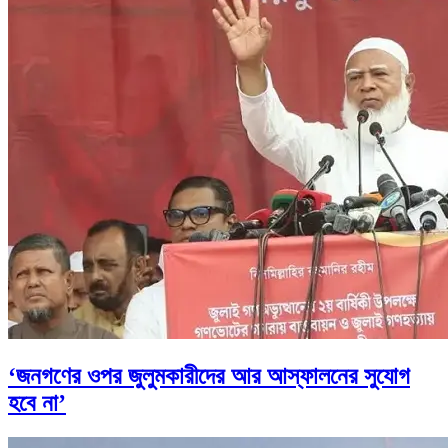
‘জনগণের ওপর জুলুমকারীদের আর আস্ফালনের সুযোগ
হবে না’