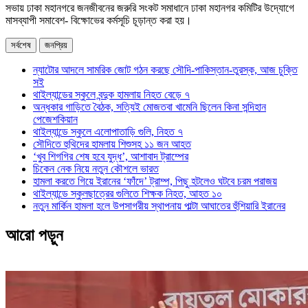
সভায় ঢাকা মহানগরে জনজীবনের জরুরি সংকট সমাধানে ঢাকা মহানগর কমিটির উদ্যোগে
মাসব্যাপী সমাবেশ- বিক্ষোভের কর্মসূচি চূড়ান্ত করা হয়।
সর্বশেষ
জনপ্রিয়
ন্যাটোর আদলে সামরিক জোট গঠন করছে সৌদি-পাকিস্তান-তুরস্ক, আজ চুক্তি
সই
থাইল্যান্ডের স্কুলে বন্দুক হামলায় নিহত বেড়ে ৭
অন্ধকার গাড়িতে বৈঠক, সত্যিই মোজতবা খামেনি ছিলেন কিনা সন্দিহান
পেজেশকিয়ান
থাইল্যান্ডে স্কুলে এলোপাতাড়ি গুলি, নিহত ৭
সৌদিতে হুথিদের হামলায় শিশুসহ ১১ জন আহত
‘খুব শিগগির শেষ হবে যুদ্ধ’, আশাবাদ ট্রাম্পের
চিকেন নেক নিয়ে নতুন কৌশলে ভারত
হামলা করতে গিয়ে ইরানের ‘ফাঁদে’ ট্রাম্প, পিছু হটলেও ঘটবে চরম পরাজয়
থাইল্যান্ডে স্কুলছাত্রের গুলিতে শিক্ষক নিহত, আহত ১০
নতুন মার্কিন হামলা হলে উপসাগরীয় স্থাপনায় পাল্টা আঘাতের হুঁশিয়ারি ইরানের
আরো পড়ুন