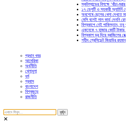
স্কটল্যান্ডের বিপক্ষে ‘বাঁচা-মরার লড়াই
১৭ ডেপুটি ও সহকারী অ্যাটর্নি জেনারে
অবশেষে ছেলের খেলা দেখতে মাঠে আস
মেসি বলেই লাল কার্ড দেননি রেফারি! ফ
বিশ্বকাপে নেই পাকিস্তান, তবু প্রতিট
একনেকে ৭ হাজার কোটি টাকার ৫ প্রকল
বিশ্বকাপ ড্র দিয়ে ব্রাজিলের হেক্সা মিশন
শহীদ প্রেসিডেন্ট জিয়াউর রহমান সমাধিত
প্রধান খবর
আমেরিকা
অর্থনীতি
খেলাধুলা
ধর্ম
প্রবাস
বাংলাদেশ
বিশ্বজুড়ে
রাজনীতি
খুজুঁন