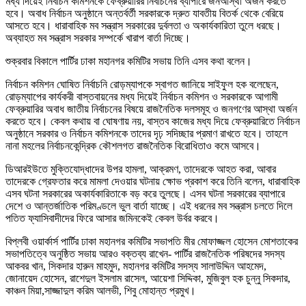
মধ্য দিয়েই নির্বাচন কমিশনকে ফেব্রুয়ারির নির্বাচনের ব্যাপারে জনআস্থা অর্জন করতে
হবে। অবাধ নির্বাচন অনুষ্ঠানে অন্তর্বর্তী সরকারকে দ্রুত যাবতীয় বিতর্ক থেকে বেরিয়ে
আসতে হবে। ধারাবাহিক মব সন্ত্রাস সরকারের দুর্বলতা ও অকার্যকারিতা তুলে ধরছে।
অব্যাহত মব সন্ত্রাস সরকার সম্পর্কে খারাপ বার্তা দিচ্ছে।
শুক্রবার বিকালে পার্টির ঢাকা মহানগর কমিটির সভায় তিনি এসব কথা বলেন।
নির্বাচন কমিশন ঘোষিত নির্বাচনি রোড়ম্যাপকে স্বাগত জানিয়ে সাইফুল হক বলেছেন,
রোড়ম্যাপের কার্যকরী বাস্তবায়নের মধ্য দিয়েই নির্বাচন কমিশন ও সরকারকে আগামী
ফেব্রুয়ারির অবাধ জাতীয় নির্বাচনের বিষয়ে রাজনৈতিক দলসমূহ ও জনগণের আস্থা অর্জন
করতে হবে। কেবল কথায় বা ঘোষণায় নয়, বাস্তব কাজের মধ্য দিয়ে ফেব্রুয়ারিতে নির্বাচন
অনুষ্ঠানে সরকার ও নির্বাচন কমিশনকে তাদের দৃঢ় সদিচ্ছার প্রমাণ রাখতে হবে। তাহলে
নানা মহলের নির্বাচনকেন্দ্রিক কৌশলগত রাজনৈতিক বিরোধিতাও কমে আসবে।
ডিআরইউতে মুক্তিযোদ্ধাদের উপর হামলা, আক্রমণ, তাদেরকে আহত করা, আবার
তাদেরকে গ্রেফতার করে মামলা দেওয়ার ঘটনায় ক্ষোভ প্রকাশ করে তিনি বলেন, ধারাবাহিক
এসব ঘটনা সরকারের অকার্যকারিতাকে বড় করে তুলছে। এসব ঘটনা সরকারের ব্যাপারে
দেশে ও আন্তর্জাতিক পরিমণ্ডলে ভুল বার্তা যাচ্ছে। এই ধরনের মব সন্ত্রাস চলতে দিলে
পতিত ফ্যাসিবাদীদের ফিরে আসার জমিনকেই কেবল উর্বর করবে।
বিপ্লবী ওয়ার্কার্স পার্টির ঢাকা মহানগর কমিটির সভাপতি মীর মোফাজ্জল হোসেন মোশতাকের
সভাপতিত্বে অনুষ্ঠিত সভায় আরও বক্তব্য রাখেন- পার্টির রাজনৈতিক পরিষদের সদস্য
আকবর খান, সিকদার হারুন মাহমুদ, মহানগর কমিটির সদস্য সালাউদ্দিন আহমেদ,
জোনায়েদ হোসেন, রাশেদুল ইসলাম রাসেল, আয়েশা সিদ্দিকা, মুজিবুল হক চুন্নু সিকদার,
কাঞ্চন মিয়া,সাজ্জাদুল করিম আলভী, শিবু মোহান্ত প্রমুখ।