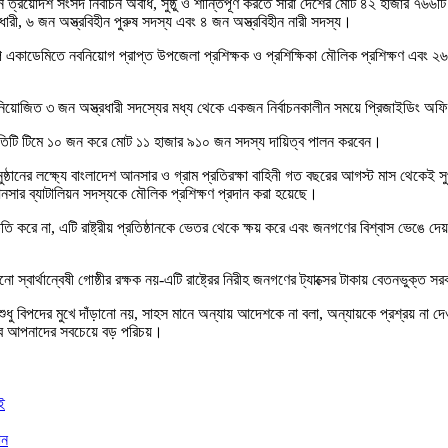
সন্ন ত্রয়োদশ সংসদ নির্বাচন অবাধ, সুষ্ঠু ও শান্তিপূর্ণ করতে সারা দেশের মোট ৪২ হাজার
রী, ৬ জন অস্ত্রবিহীন পুরুষ সদস্য এবং ৪ জন অস্ত্রবিহীন নারী সদস্য।
াডেমিতে নবনিয়োগ প্রাপ্ত উপজেলা প্রশিক্ষক ও প্রশিক্ষিকা মৌলিক প্রশিক্ষণ এবং ২৬ ও 
েবে নিয়োজিত ৩ জন অস্ত্রধারী সদস্যের মধ্য থেকে একজন নির্বাচনকালীন সময়ে প্রিজাইডিং অফিস
প্রতিটি টিমে ১০ জন করে মোট ১১ হাজার ৯১০ জন সদস্য দায়িত্ব পালন করবেন।
শে অনুষ্ঠানের লক্ষ্যে বাংলাদেশ আনসার ও গ্রাম প্রতিরক্ষা বাহিনী গত বছরের আগস্ট মাস থেক
ার ব্যাটালিয়ন সদস্যকে মৌলিক প্রশিক্ষণ প্রদান করা হয়েছে।
নৈতিক ক্ষতি করে না, এটি রাষ্ট্রীয় প্রতিষ্ঠানকে ভেতর থেকে ক্ষয় করে এবং জনগণের বিশ্বাস ভ
র্থান্বেষী গোষ্ঠীর রক্ষক নয়-এটি রাষ্ট্রের নিরীহ জনগণের ট্যাক্সের টাকায় বেতনভুক্ত সরক
ুধু বিপদের মুখে দাঁড়ানো নয়, সাহস মানে অন্যায় আদেশকে না বলা, অন্যায়কে প্রশ্রয় না দেও
বে আপনাদের সবচেয়ে বড় পরিচয়।
ই
ান