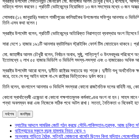
স্বরাষ্ট্র উপদেষ্টা লেফটেন্যান্ট জেনারেল মো. জাহাঙ্গীর আলম চৌধুরী (অব.) বলেছেন, আ
দায়িত্ব পালন করবেন। প্রতিটি ভোটকেন্দ্রে নিয়োজিত ১৩ জন সদস্যের মধ্যে ৩ জন অস্ত্রধা
সোমবার (১২ জানুয়ারি) সকালে গাজীপুরের কালিয়াকৈর উপজেলার সফিপুর আনসার ও ভিডিপি এক
তিনি এসব কথা বলেন।
স্বরাষ্ট্র উপদেষ্টা বলেন, প্রতিটি ভোটকেন্দ্রে অতিরিক্ত নিরাপত্তা ব্যবস্থার অংশ হিস
সারা দেশে ১ হাজার ১৯১টি আনসার ব্যাটালিয়ন স্ট্রাইকিং ফোর্স টিম মোতায়েন থাকবে। 
মো. জাহাঙ্গীর আলম চৌধুরী বলেন, নির্বাচন অবাধ, সুষ্ঠু, শান্তিপূর্ণ ও উৎসবমুখর পরিবে
ইতোমধ্যে ২ লাখ ৫৫ হাজার ভিডিপি ও ভিডিপি সদস্য-সদস্যা এবং ৩ হাজারেরও অধিক আনস
স্বরাষ্ট্র উপদেষ্টা আরো বলেন, দুর্নীতি রাষ্ট্রের সবচেয়ে বড় শত্রু। দুর্নীতি শুধু অর্থ
করে, তবে সে শুধু আইন ভাঙ্গে না-সে রাষ্ট্রের ভিত্তিকেও দুর্বল করে।
তিনি বলেন, বাংলাদেশ আনসার ও ভিডিপি সদস্যরা কোনো রাজনৈতিক দলের বাহিনী নয়, কোনো স্বা
কোনো স্বার্থান্বেষী এজেন্ডা বা কোনো পক্ষপাতমূলক কর্মকাণ্ডের অংশ না হন। সাহস মানে শ
পন্থা অবলম্বন করা এবং নিজেকে সঠিক পথে অটল রাখা। সততা, নৈতিকতা ও বিবেকই হ
সর্বশেষ
জনপ্রিয়
ন্যাটোর আদলে সামরিক জোট গঠন করছে সৌদি-পাকিস্তান-তুরস্ক, আজ চুক্তি স
থাইল্যান্ডের স্কুলে বন্দুক হামলায় নিহত বেড়ে ৭
অন্ধকার গাড়িতে বৈঠক, সত্যিই মোজতবা খামেনি ছিলেন কিনা সন্দিহান পেজেশকিয়