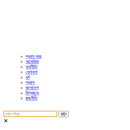
প্রধান খবর
আমেরিকা
অর্থনীতি
খেলাধুলা
ধর্ম
প্রবাস
বাংলাদেশ
বিশ্বজুড়ে
রাজনীতি
খুজুঁন