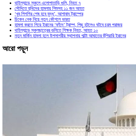
থাইল্যান্ডে স্কুলে এলোপাতাড়ি গুলি, নিহত ৭
সৌদিতে হুথিদের হামলায় শিশুসহ ১১ জন আহত
‘খুব শিগগির শেষ হবে যুদ্ধ’, আশাবাদ ট্রাম্পের
চিকেন নেক নিয়ে নতুন কৌশলে ভারত
হামলা করতে গিয়ে ইরানের ‘ফাঁদে’ ট্রাম্প, পিছু হটলেও ঘটবে চরম পরাজয়
থাইল্যান্ডে স্কুলছাত্রের গুলিতে শিক্ষক নিহত, আহত ১০
নতুন মার্কিন হামলা হলে উপসাগরীয় স্থাপনায় পাল্টা আঘাতের হুঁশিয়ারি ইরানের
আরো পড়ুন