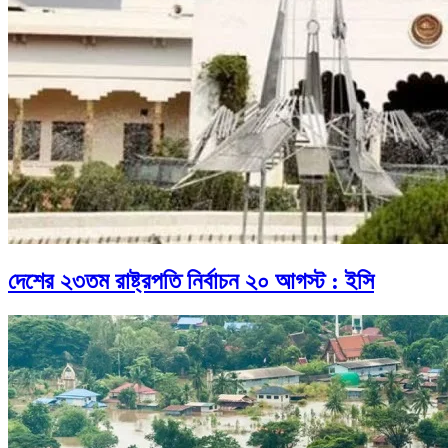
দেশের ২৩তম রাষ্ট্রপতি নির্বাচন ২০ আগস্ট : ইসি