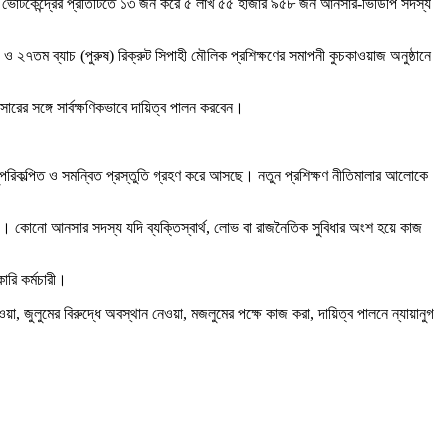
 ৭৬৬টি ভোটকেন্দ্রের প্রতিটিতে ১৩ জন করে ৫ লাখ ৫৫ হাজার ৯৫৮ জন আনসার-ভিডিপি সদস্য
২৭তম ব্যাচ (পুরুষ) রিক্রুট সিপাহী মৌলিক প্রশিক্ষণের সমাপনী কুচকাওয়াজ অনুষ্ঠানে
ারের সঙ্গে সার্বক্ষণিকভাবে দায়িত্ব পালন করবেন।
েই সুপরিকল্পিত ও সমন্বিত প্রস্তুতি গ্রহণ করে আসছে। নতুন প্রশিক্ষণ নীতিমালার আলোকে
েঙে দেয়। কোনো আনসার সদস্য যদি ব্যক্তিস্বার্থ, লোভ বা রাজনৈতিক সুবিধার অংশ হয়ে কাজ
ারি কর্মচারী।
য়া, জুলুমের বিরুদ্ধে অবস্থান নেওয়া, মজলুমের পক্ষে কাজ করা, দায়িত্ব পালনে ন্যায়ানুগ