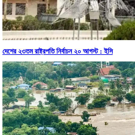
দেশের ২৩তম রাষ্ট্রপতি নির্বাচন ২০ আগস্ট : ইসি