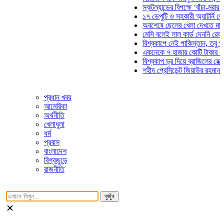
স্কটল্যান্ডের বিপক্ষে ‘বাঁচা-মরার লড়াই
১৭ ডেপুটি ও সহকারী অ্যাটর্নি জেনারে
অবশেষে ছেলের খেলা দেখতে মাঠে আস
মেসি বলেই লাল কার্ড দেননি রেফারি! ফা
বিশ্বকাপে নেই পাকিস্তান, তবু প্রতিট
একনেকে ৭ হাজার কোটি টাকার ৫ প্রকল
বিশ্বকাপ ড্র দিয়ে ব্রাজিলের হেক্সা মিশন
শহীদ প্রেসিডেন্ট জিয়াউর রহমান সমাধিত
প্রধান খবর
আমেরিকা
অর্থনীতি
খেলাধুলা
ধর্ম
প্রবাস
বাংলাদেশ
বিশ্বজুড়ে
রাজনীতি
খুজুঁন