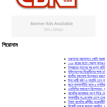
শিরোনাম
তরুণদের আন্দোলনে মোদি সরকার দুর্বল হ
১২৮ বারের মতো পেছাল সাগর-রুনি হত্য
স্বৈরাচার পতনের পর গুপ্ত বাহিনীর আত্মপ্
মুক্তিযুদ্ধের বিরোধীদের ক্ষমা চাইতে হবে:
জাতীয় বৃক্ষমেলা উদ্বোধন করলেন প্রধানম
টানা ভারী বর্ষণ ও পাহাড়ি ঢলে পানিবন্দি চ
জুনে মূল্যস্ফীতি কমে ৯ দশমিক ১৬ শ
এনসিপির সমাবেশে বিস্ফোরণ, যুবলীগের 
খামেনির জানাজায় অংশ নিয়ে দেশে ফিরল
ব্যবসায়ীর অণ্ডকোষ চেপে চেক-স্ট্যাম্প
ইমাম খামেনির রাষ্ট্রীয় অন্ত্যেষ্টিক্রিয়া
বিরোধী দলকে জয়নুল আবদিন, আপনারা 