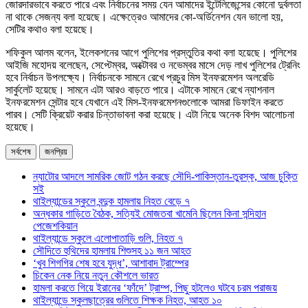
জোরদারভাবে করতে পারে এবং নির্বাচনের সময় যেন আমাদের ইন্টেলিজেন্সের কোনো দুর্বলতা
না থাকে সেজন্য বলা হয়েছে। এক্ষেত্রেও আমাদের কো-অর্ডিনেশন যেন ভালো হয়,
সেটির কথাও বলা হয়েছে।
শফিকুল আলম বলেন, ইলেকশনের আগে পুলিশের প্রস্তুতির কথা বলা হয়েছে। পুলিশের
আইজি মহোদয় বলেছেন, সেপ্টেম্বর, অক্টোবর ও নভেম্বর মাসে দেড় লাখ পুলিশের ট্রেনিং
হবে নির্বাচন উপলক্ষ্যে। নির্বাচনকে সামনে রেখে প্রচুর মিস ইনফরমেশন অলরেডি
সার্কুলেট হয়েছে। সামনে এটা আরও বাড়তে পারে। এটাকে সামনে রেখে ন্যাশনাল
ইনফরমেশন সেন্টার হবে যেখানে এই মিস-ইনফরমেশনগুলোকে আমরা ডিফাইন করতে
পারব। সেটি ক্রিয়েট করার চিন্তাভাবনা করা হয়েছে। এটা নিয়ে অনেক বিশদ আলোচনা
হয়েছে।
সর্বশেষ
জনপ্রিয়
ন্যাটোর আদলে সামরিক জোট গঠন করছে সৌদি-পাকিস্তান-তুরস্ক, আজ চুক্তি
সই
থাইল্যান্ডের স্কুলে বন্দুক হামলায় নিহত বেড়ে ৭
অন্ধকার গাড়িতে বৈঠক, সত্যিই মোজতবা খামেনি ছিলেন কিনা সন্দিহান
পেজেশকিয়ান
থাইল্যান্ডে স্কুলে এলোপাতাড়ি গুলি, নিহত ৭
সৌদিতে হুথিদের হামলায় শিশুসহ ১১ জন আহত
‘খুব শিগগির শেষ হবে যুদ্ধ’, আশাবাদ ট্রাম্পের
চিকেন নেক নিয়ে নতুন কৌশলে ভারত
হামলা করতে গিয়ে ইরানের ‘ফাঁদে’ ট্রাম্প, পিছু হটলেও ঘটবে চরম পরাজয়
থাইল্যান্ডে স্কুলছাত্রের গুলিতে শিক্ষক নিহত, আহত ১০