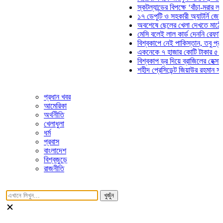
স্কটল্যান্ডের বিপক্ষে ‘বাঁচা-মরার লড়াইয়
১৭ ডেপুটি ও সহকারী অ্যাটর্নি জেনারেল
অবশেষে ছেলের খেলা দেখতে মাঠে আসছ
মেসি বলেই লাল কার্ড দেননি রেফারি! ফাউ
বিশ্বকাপে নেই পাকিস্তান, তবু প্রতিটি
একনেকে ৭ হাজার কোটি টাকার ৫ প্রকল্
বিশ্বকাপ ড্র দিয়ে ব্রাজিলের হেক্সা মিশন 
শহীদ প্রেসিডেন্ট জিয়াউর রহমান সমাধিতে
প্রধান খবর
আমেরিকা
অর্থনীতি
খেলাধুলা
ধর্ম
প্রবাস
বাংলাদেশ
বিশ্বজুড়ে
রাজনীতি
খুজুঁন