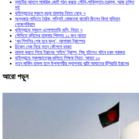
ন্যাটোর আদলে সামরিক জোট গঠন করছে সৌদি-পাকিস্তান-তুরস্ক, আজ চুক্তি
সই
থাইল্যান্ডের স্কুলে বন্দুক হামলায় নিহত বেড়ে ৭
অন্ধকার গাড়িতে বৈঠক, সত্যিই মোজতবা খামেনি ছিলেন কিনা সন্দিহান
পেজেশকিয়ান
থাইল্যান্ডে স্কুলে এলোপাতাড়ি গুলি, নিহত ৭
সৌদিতে হুথিদের হামলায় শিশুসহ ১১ জন আহত
‘খুব শিগগির শেষ হবে যুদ্ধ’, আশাবাদ ট্রাম্পের
চিকেন নেক নিয়ে নতুন কৌশলে ভারত
হামলা করতে গিয়ে ইরানের ‘ফাঁদে’ ট্রাম্প, পিছু হটলেও ঘটবে চরম পরাজয়
থাইল্যান্ডে স্কুলছাত্রের গুলিতে শিক্ষক নিহত, আহত ১০
নতুন মার্কিন হামলা হলে উপসাগরীয় স্থাপনায় পাল্টা আঘাতের হুঁশিয়ারি ইরানের
আরো পড়ুন