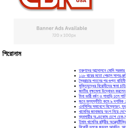
শিরোনাম
তরুণদের আন্দোলনে মোদি সরকার দুর্বল হয
১২৮ বারের মতো পেছাল সাগর-রুনি হত্যা
স্বৈরাচার পতনের পর গুপ্ত বাহিনীর আত্মপ্
মুক্তিযুদ্ধের বিরোধীদের ক্ষমা চাইতে হবে: 
জাতীয় বৃক্ষমেলা উদ্বোধন করলেন প্রধানমন
টানা ভারী বর্ষণ ও পাহাড়ি ঢলে পানিবন্দি চট
জুনে মূল্যস্ফীতি কমে ৯ দশমিক ১৬ শত
এনসিপির সমাবেশে বিস্ফোরণ, যুবলীগের দ
খামেনির জানাজায় অংশ নিয়ে দেশে ফিরলে
ব্যবসায়ীর অণ্ডকোষ চেপে চেক-স্ট্যাম্পে
ইমাম খামেনির রাষ্ট্রীয় অন্ত্যেষ্টিক্রিয়ায়
বিরোধী দলকে জয়নুল আবদিন, আপনারা ৭