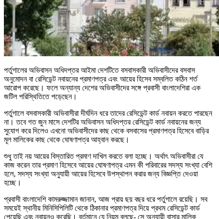
পর্তুগালের অভিবাসন অধিদপ্তর আইমা দেশটিতে বসবাসকারী অভিবাসীদের বসবাস
অনুমোদন বা রেসিডেন্ট নবায়নের প্রমাণপত্র এবং আয়ের হিসেব সম্বলিত কঠিন শর্ত
আরোপ করেছে। ফলে অন্যান্য দেশের অভিবাসীদের সঙ্গে প্রবাসী বাংলাদেশিরা এক
জটিল পরিস্থিতিতে পড়েছেন।
পর্তুগালে বসবাসকারী অভিবাসীরা দীর্ঘদিন ধরে তাদের রেসিডেন্ট কার্ড নবায়ন করতে পারছেন
না। তবে গত জুন মাসে দেশটির অভিবাসন অধিদপ্তর রেসিডেন্ট কার্ড নবায়নের জন্য
সুযোগ করে দিলেও এখনো অভিবাসীদের কাছ থেকে বসবাসের প্রমাণপত্র হিসেবে বাড়ির
মূল মালিকের কাছ থেকে ঘোষণাপত্র আহ্বান করছে।
শুধু তাই নয় আয়ের বিস্তারিত প্রমাণ দাখিল করতে বলা হচ্ছে। অর্থাৎ অভিবাসীরা যে
কাজ করেন তার প্রমাণ হিসেবে আয়ের ঘোষণাপত্র এমন কী পরিবারের সদস্য সংখ্যা বেশি
হলে, সদস্য সংখ্যা অনুযায়ী আয়ের হিসেবে উপস্থাপন করার জন্য বিজ্ঞপ্তি দেওয়া
হচ্ছে।
প্রবাসী বাংলাদেশি কামরুজ্জামান জানান, আজ প্রায় ছয় বছর ধরে পর্তুগালে রয়েছি। সব
সময়েই স্থানীয় মিনিসিপিলিটি থেকে ঠিকানার প্রমাণপত্র দিয়ে প্রথম রেসিডেন্ট কার্ড
পেয়েছি এবং নবায়নও করেছি। বর্তমানে যে নিয়ম বলছে- সে অনুযায়ী বাসার মালিক