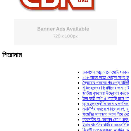
শিরোনাম
তরুণদের আন্দোলনে মোদি সরকার দুর্বল হয়
১২৮ বারের মতো পেছাল সাগর-রুনি হত্যা 
স্বৈরাচার পতনের পর গুপ্ত বাহিনীর আত্মপ্রক
মুক্তিযুদ্ধের বিরোধীদের ক্ষমা চাইতে হবে: ম
জাতীয় বৃক্ষমেলা উদ্বোধন করলেন প্রধানমন্
টানা ভারী বর্ষণ ও পাহাড়ি ঢলে পানিবন্দি চট্
জুনে মূল্যস্ফীতি কমে ৯ দশমিক ১৬ শতা
এনসিপির সমাবেশে বিস্ফোরণ, যুবলীগের দু
খামেনির জানাজায় অংশ নিয়ে দেশে ফিরলেন
ব্যবসায়ীর অণ্ডকোষ চেপে চেক-স্ট্যাম্পে 
ইমাম খামেনির রাষ্ট্রীয় অন্ত্যেষ্টিক্রিয়ায় 
বিরোধী দলকে জয়নুল আবদিন, আপনারা ৭১