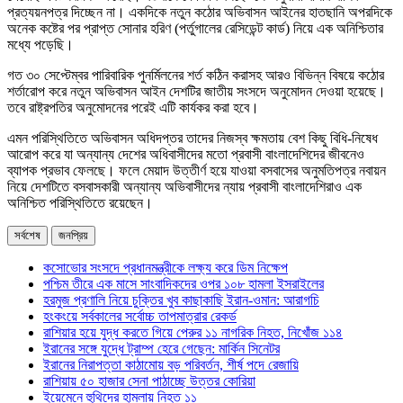
প্রত্যয়নপত্র দিচ্ছেন না। একদিকে নতুন কঠোর অভিবাসন আইনের হাতছানি অপরদিকে
অনেক কষ্টের পর প্রাপ্ত সোনার হরিণ (পর্তুগালের রেসিডেন্ট কার্ড) নিয়ে এক অনিশ্চিতার
মধ্যে পড়েছি।
গত ৩০ সেপ্টেম্বর পারিবারিক পুনর্মিলনের শর্ত কঠিন করাসহ আরও বিভিন্ন বিষয়ে কঠোর
শর্তারোপ করে নতুন অভিবাসন আইন দেশটির জাতীয় সংসদে অনুমোদন দেওয়া হয়েছে।
তবে রাষ্ট্রপতির অনুমোদনের পরেই এটি কার্যকর করা হবে।
এমন পরিস্থিতিতে অভিবাসন অধিদপ্তর তাদের নিজস্ব ক্ষমতায় বেশ কিছু বিধি-নিষেধ
আরোপ করে যা অন্যান্য দেশের অধিবাসীদের মতো প্রবাসী বাংলাদেশিদের জীবনেও
ব্যাপক প্রভাব ফেলছে। ফলে মেয়াদ উত্তীর্ণ হয়ে যাওয়া বসবাসের অনুমতিপত্র নবায়ন
নিয়ে দেশটিতে বসবাসকারী অন্যান্য অভিবাসীদের ন্যায় প্রবাসী বাংলাদেশিরাও এক
অনিশ্চিত পরিস্থিতিতে রয়েছেন।
সর্বশেষ
জনপ্রিয়
কসোভোর সংসদে প্রধানমন্ত্রীকে লক্ষ্য করে ডিম নিক্ষেপ
পশ্চিম তীরে এক মাসে সাংবাদিকদের ওপর ১০৮ হামলা ইসরাইলের
হরমুজ প্রণালি নিয়ে চুক্তির খুব কাছাকাছি ইরান-ওমান: আরাগচি
হংকংয়ে সর্বকালের সর্বোচ্চ তাপমাত্রার রেকর্ড
রাশিয়ার হয়ে যুদ্ধ করতে গিয়ে পেরুর ১১ নাগরিক নিহত, নিখোঁজ ১১৪
ইরানের সঙ্গে যুদ্ধে ট্রাম্প হেরে গেছেন: মার্কিন সিনেটর
ইরানের নিরাপত্তা কাঠামোয় বড় পরিবর্তন, শীর্ষ পদে রেজায়ি
রাশিয়ায় ৫০ হাজার সেনা পাঠাচ্ছে উত্তর কোরিয়া
ইয়েমেনে হুথিদের হামলায় নিহত ১১