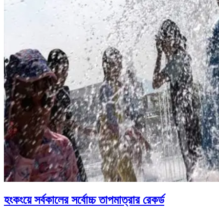
হংকংয়ে সর্বকালের সর্বোচ্চ তাপমাত্রার রেকর্ড