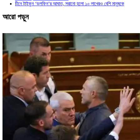
চীনে টাইফুন ‘ডলফিন’র আঘাত, সরানো হলো ১০ লাখেরও বেশি মানুষকে
আরো পড়ুন