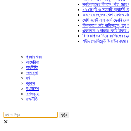
স্কটল্যান্ডের বিপক্ষে ‘বাঁচা-মরার লড়াইয়ে
১৭ ডেপুটি ও সহকারী অ্যাটর্নি জেনারেলে
অবশেষে ছেলের খেলা দেখতে মাঠে আসছে
মেসি বলেই লাল কার্ড দেননি রেফারি! ফাউল
বিশ্বকাপে নেই পাকিস্তান, তবু প্রতিটি 
একনেকে ৭ হাজার কোটি টাকার ৫ প্রকল্প
বিশ্বকাপ ড্র দিয়ে ব্রাজিলের হেক্সা মিশন শ
শহীদ প্রেসিডেন্ট জিয়াউর রহমান সমাধিতে 
প্রধান খবর
আমেরিকা
অর্থনীতি
খেলাধুলা
ধর্ম
প্রবাস
বাংলাদেশ
বিশ্বজুড়ে
রাজনীতি
খুজুঁন