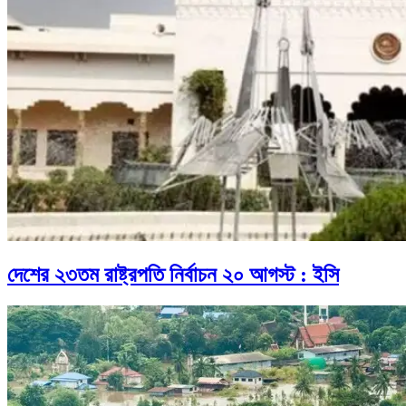
দেশের ২৩তম রাষ্ট্রপতি নির্বাচন ২০ আগস্ট : ইসি