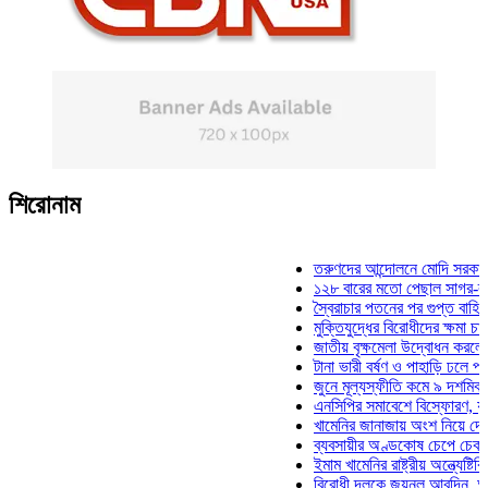
শিরোনাম
তরুণদের আন্দোলনে মোদি সরকার দুর্বল 
১২৮ বারের মতো পেছাল সাগর-রুনি হত
স্বৈরাচার পতনের পর গুপ্ত বাহিনীর আত্ম
মুক্তিযুদ্ধের বিরোধীদের ক্ষমা চাইতে হব
জাতীয় বৃক্ষমেলা উদ্বোধন করলেন প্রধান
টানা ভারী বর্ষণ ও পাহাড়ি ঢলে পানিবন্দি
জুনে মূল্যস্ফীতি কমে ৯ দশমিক ১৬ 
এনসিপির সমাবেশে বিস্ফোরণ, যুবলীগের
খামেনির জানাজায় অংশ নিয়ে দেশে ফির
ব্যবসায়ীর অণ্ডকোষ চেপে চেক-স্ট্যাম
ইমাম খামেনির রাষ্ট্রীয় অন্ত্যেষ্টিক্রি
বিরোধী দলকে জয়নুল আবদিন, আপনারা