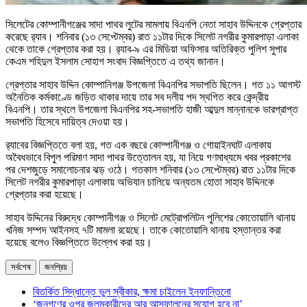
সিলেটের কোম্পানীগঞ্জের সাদা পাথর লুটের মামলায় বিএনপি নেতা সাহাব উদ্দিনকে গ্রেপ্তার
করেছে র‌্যাব। শনিবার (১৩ সেপ্টেম্বর) রাত ১১টার দিকে সিলেট নগরীর কুমারপাড়া এলাকা
থেকে তাকে গ্রেপ্তার করা হয়। র‌্যাব-৯ এর মিডিয়া অফিসার অতিরিক্ত পুলিশ সুপার
কেএম শহিদুল ইসলাম সোহাগ সংবাদ বিজ্ঞপ্তিতে এ তথ্য জানান।
গ্রেপ্তার সাহাব উদ্দিন কোম্পানিগঞ্জ উপজেলা বিএনপির সভাপতি ছিলেন। গত ১১ আগস্ট
অনৈতিক কর্মকাণ্ডে জড়িত থাকার দায়ে তার সব দলীয় পদ স্থগিত করে কেন্দ্রীয়
বিএনপি। তার স্থলে উপজেলা বিএনপির সহ-সভাপতি হাজী আব্দুল মান্নানকে ভারপ্রাপ্ত
সভাপতি হিসেবে দায়িত্ব দেওয়া হয়।
র‌্যাবের বিজ্ঞপ্তিতে বলা হয়, গত এক বছরে কোম্পানীগঞ্জ ও গোয়াইনঘাট এলাকায়
অবৈধভাবে বিপুল পরিমাণ সাদা পাথর উত্তোলন হয়, যা নিয়ে গণমাধ্যমে খবর প্রকাশের
পর দেশজুড়ে সমালোচনার ঝড় ওঠে। গতকাল শনিবার (১৩ সেপ্টেম্বর) রাত ১১টার দিকে
সিলেট নগরীর কুমারপাড়া এলাকায় অভিযান চালিয়ে অন্যতম হোতা সাহাব উদ্দিনকে
গ্রেপ্তার করা হয়েছে।
সাহাব উদ্দিনের বিরুদ্ধে কোম্পানীগঞ্জ ও সিলেট মেট্রোপলিটন পুলিশের কোতোয়ালি থানায়
খনিজ সম্পদ আইনসহ ৭টি মামলা রয়েছে। তাকে কোতোয়ালি থানায় হস্তান্তর করা
হয়েছে বলেও বিজ্ঞপ্তিতে উল্লেখ করা হয়।
সর্বশেষ
জনপ্রিয়
বিতর্কিত সিদ্ধান্তে ভুল স্বীকার, ক্ষমা চাইলেন ইনফান্তিনো
‘জনগণের ওপর জুলুমকারীদের আর আস্ফালনের সুযোগ হবে না’