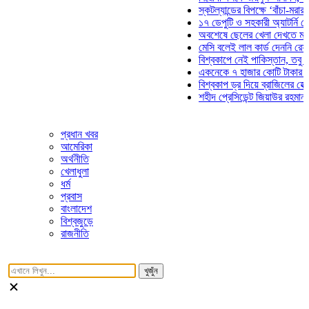
স্কটল্যান্ডের বিপক্ষে ‘বাঁচা-মরার লড়া
১৭ ডেপুটি ও সহকারী অ্যাটর্নি জেনার
অবশেষে ছেলের খেলা দেখতে মাঠে আ
মেসি বলেই লাল কার্ড দেননি রেফারি! 
বিশ্বকাপে নেই পাকিস্তান, তবু প্রতি
একনেকে ৭ হাজার কোটি টাকার ৫ প্রক
বিশ্বকাপ ড্র দিয়ে ব্রাজিলের হেক্সা মিশ
শহীদ প্রেসিডেন্ট জিয়াউর রহমান সমাধি
প্রধান খবর
আমেরিকা
অর্থনীতি
খেলাধুলা
ধর্ম
প্রবাস
বাংলাদেশ
বিশ্বজুড়ে
রাজনীতি
খুজুঁন