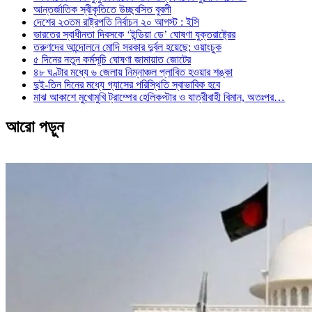
আন্তর্জাতিক স্বীকৃতিতে উচ্ছ্বসিত বুবলী
দেশের ২৩তম রাষ্ট্রপতি নির্বাচন ২০ আগস্ট : ইসি
ভারতের স্বাধীনতা দিবসকে ‘ইন্ডিয়া ডে’ ঘোষণা যুক্তরাষ্ট্রের
তরুণদের আন্দোলনে মোদি সরকার দুর্বল হয়েছে: ওয়াংচুক
৫ দিনের নতুন কর্মসূচি ঘোষণা জামায়াত জোটের
৪৮ ঘণ্টার মধ্যে ৬ জেলায় নিম্নাঞ্চল প্লাবিত হওয়ার শঙ্কা
দুই-তিন দিনের মধ্যে গ্যাসের পরিস্থিতি স্বাভাবিক হবে
মাঝ আকাশে মুখোমুখি ট্রাম্পের হেলিকপ্টার ও যাত্রীবাহী বিমান, অতঃপর…
আরো পড়ুন