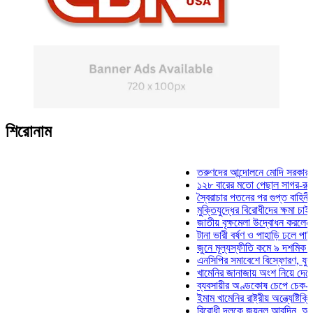
শিরোনাম
তরুণদের আন্দোলনে মোদি সরকার দুর্বল হয়
১২৮ বারের মতো পেছাল সাগর-রুনি হত্যা
স্বৈরাচার পতনের পর গুপ্ত বাহিনীর আত্মপ্র
মুক্তিযুদ্ধের বিরোধীদের ক্ষমা চাইতে হবে: 
জাতীয় বৃক্ষমেলা উদ্বোধন করলেন প্রধানমন্
টানা ভারী বর্ষণ ও পাহাড়ি ঢলে পানিবন্দি চট্
জুনে মূল্যস্ফীতি কমে ৯ দশমিক ১৬ শতা
এনসিপির সমাবেশে বিস্ফোরণ, যুবলীগের দু
খামেনির জানাজায় অংশ নিয়ে দেশে ফিরলেন
ব্যবসায়ীর অণ্ডকোষ চেপে চেক-স্ট্যাম্পে
ইমাম খামেনির রাষ্ট্রীয় অন্ত্যেষ্টিক্রিয়ায়
বিরোধী দলকে জয়নুল আবদিন, আপনারা ৭