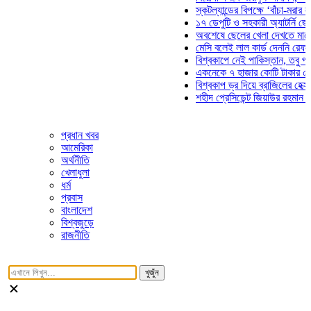
স্কটল্যান্ডের বিপক্ষে ‘বাঁচা-মরার লড়াইয়ে
১৭ ডেপুটি ও সহকারী অ্যাটর্নি জেনারেলে
অবশেষে ছেলের খেলা দেখতে মাঠে আসছ
মেসি বলেই লাল কার্ড দেননি রেফারি! ফাউ
বিশ্বকাপে নেই পাকিস্তান, তবু প্রতিটি 
একনেকে ৭ হাজার কোটি টাকার ৫ প্রকল্প
বিশ্বকাপ ড্র দিয়ে ব্রাজিলের হেক্সা মিশন শ
শহীদ প্রেসিডেন্ট জিয়াউর রহমান সমাধিতে 
প্রধান খবর
আমেরিকা
অর্থনীতি
খেলাধুলা
ধর্ম
প্রবাস
বাংলাদেশ
বিশ্বজুড়ে
রাজনীতি
খুজুঁন