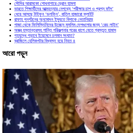
সৌদির আরামকো শোধনাগারে ড্রোন হামলা
ভারতে শিক্ষার্থীদের আত্মহত্যার নেপথ্যে ‘পরীক্ষার চাপ ও প্রশ্ন ফাঁস’
ধেয়ে আসছে টাইফুন ‘ডলফিন’, বাতিল হাজারো ফ্লাইট
রাফাহ পুনর্গঠনের অনুমোদন ইস্যুতে বিপাকে নেতানিয়াহু
গাজা থেকে ফিলিস্তিনিদের উচ্ছেদ মুসলিম দেশগুলোর জন্য ‘রেড লাইন’
অস্ত্র হস্তান্তরসহ শান্তি পরিকল্পনার পরের ধাপে যেতে প্রস্তুত হামাস
গৃহযুদ্ধে গড়াবে ইয়েমেনে চলমান সংঘাত?
ব্রাজিলে হেলিকপ্টার বিধ্বস্ত হয়ে নিহত ৪
আরো পড়ুন