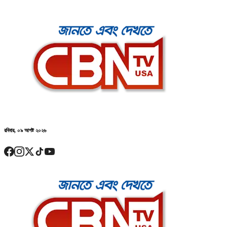
রবিবার, ০৯ আগষ্ট ২০২৬