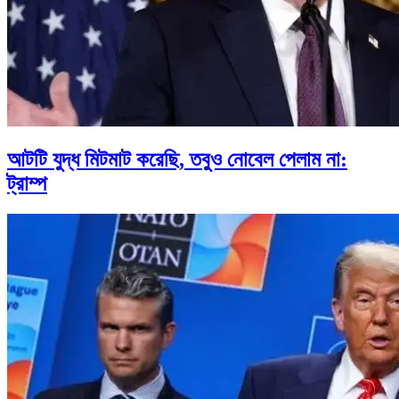
আটটি যুদ্ধ মিটমাট করেছি, তবুও নোবেল পেলাম না:
ট্রাম্প