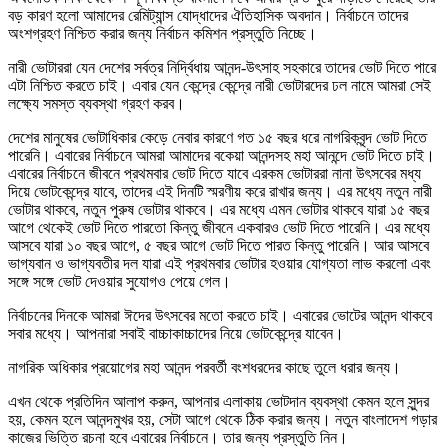
বড় কারণ হলো আমাদের রেমিট্যান্স যোদ্ধাদের ঐতিহাসিক অবদান। নির্বাচনে তাদের
অংশগ্রহণ নিশ্চিত করার জন্য নির্বাচন কমিশন প্রস্তুতি নিচ্ছে।
নারী ভোটাররা যেন দেশের সর্বত্র নির্দ্বিধায় আনন্দ-উৎসাহ সহকারে তাদের ভোট দিতে পারে
এটা নিশ্চিত করতে চাই। এবার যেন কেন্দ্রে কেন্দ্রে নারী ভোটারদের ঢল নামে আমরা সেই
লক্ষ্যে সমস্ত ব্যবস্থা গ্রহণ করব।
দেশের মানুষের ভোটাধিকার কেড়ে নেবার কারণে গত ১৫ বছর ধরে নাগরিকবৃন্দ ভোট দিতে
পারেনি। এবারের নির্বাচনে আমরা আমাদের বকেয়া আনন্দসহ মহা আনন্দে ভোট দিতে চাই।
এবারের নির্বাচনে জীবনে প্রথমবার ভোট দিতে যাবে এরকম ভোটাররা নানা উৎসবের মধ্য
দিয়ে ভোটকেন্দ্রে যাবে, তাদের এই দিনটি স্মরণীয় করে রাখার জন্য। এর মধ্যে নতুন নারী
ভোটার থাকবে, নতুন পুরুষ ভোটার থাকবে। এর মধ্যে এমন ভোটার থাকবে যারা ১৫ বছর
আগে থেকেই ভোট দিতে পারতো কিন্তু জীবনে একবারও ভোট দিতে পারেনি। এর মধ্যে
আসবে যারা ১০ বছর আগে, ৫ বছর আগে ভোট দিতে পারত কিন্তু পারেনি। আর আসবে
ভাগ্যবান ও ভাগ্যবতীর দল যারা এই প্রথমবার ভোটার হওয়ার যোগ্যতা লাভ করলো এবং
সঙ্গে সঙ্গে ভোট দেওয়ার সুযোগও পেয়ে গেল।
নির্বাচনের দিনকে আমরা ঈদের উৎসবের মতো করতে চাই। এবারের ভোটের আনন্দ থাকবে
সবার মধ্যে। আপনারা সবাই বাচ্চাকাচ্চাদের নিয়ে ভোটকেন্দ্রে যাবেন।
নাগরিক অধিকার প্রয়োগের মহা আনন্দ পরবর্তী বংশধরদের কাছে তুলে ধরার জন্য।
এখন থেকে প্রতিদিন আলাপ করুন, আপনার এলাকায় ভোটদান ব্যবস্থা কেমন হলে সুন্দর
হয়, কেমন হলে আনন্দমুখর হয়, সেটা আগে থেকে ঠিক করার জন্য। নতুন বাংলাদেশ গড়ার
কাজের ভিত্তি রচনা হবে এবারের নির্বাচনে। তার জন্য প্রস্তুতি নিন।