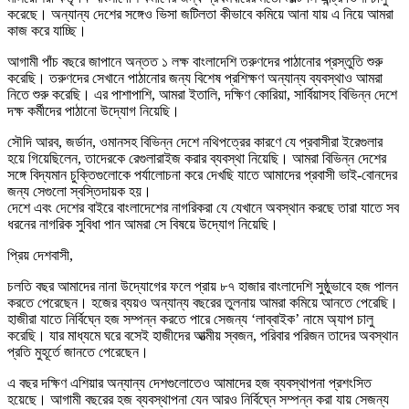
করেছে। অন্যান্য দেশের সঙ্গেও ভিসা জটিলতা কীভাবে কমিয়ে আনা যায় এ নিয়ে আমরা
কাজ করে যাচ্ছি।
আগামী পাঁচ বছরে জাপানে অন্তত ১ লক্ষ বাংলাদেশি তরুণদের পাঠানোর প্রস্তুতি শুরু
করেছি। তরুণদের সেখানে পাঠানোর জন্য বিশেষ প্রশিক্ষণ অন্যান্য ব্যবস্থাও আমরা
নিতে শুরু করেছি। এর পাশাপাশি, আমরা ইতালি, দক্ষিণ কোরিয়া, সার্বিয়াসহ বিভিন্ন দেশে
দক্ষ কর্মীদের পাঠানো উদ্যোগ নিয়েছি।
সৌদি আরব, জর্ডান, ওমানসহ বিভিন্ন দেশে নথিপত্রের কারণে যে প্রবাসীরা ইরেগুলার
হয়ে গিয়েছিলেন, তাদেরকে রেগুলারাইজ করার ব্যবস্থা নিয়েছি। আমরা বিভিন্ন দেশের
সঙ্গে বিদ্যমান চুক্তিগুলোকে পর্যালোচনা করে দেখছি যাতে আমাদের প্রবাসী ভাই-বোনদের
জন্য সেগুলো স্বস্তিদায়ক হয়।
দেশে এবং দেশের বাইরে বাংলাদেশের নাগরিকরা যে যেখানে অবস্থান করছে তারা যাতে সব
ধরনের নাগরিক সুবিধা পান আমরা সে বিষয়ে উদ্যোগ নিয়েছি।
প্রিয় দেশবাসী,
চলতি বছর আমাদের নানা উদ্যোগের ফলে প্রায় ৮৭ হাজার বাংলাদেশি সুষ্ঠুভাবে হজ পালন
করতে পেরেছেন। হজের ব্যয়ও অন্যান্য বছরের তুলনায় আমরা কমিয়ে আনতে পেরেছি।
হাজীরা যাতে নির্বিঘ্নে হজ সম্পন্ন করতে পারে সেজন্য ‘লাব্বাইক’ নামে অ্যাপ চালু
করেছি। যার মাধ্যমে ঘরে বসেই হাজীদের আত্মীয় স্বজন, পরিবার পরিজন তাদের অবস্থান
প্রতি মুহূর্তে জানতে পেরেছেন।
এ বছর দক্ষিণ এশিয়ার অন্যান্য দেশগুলোতেও আমাদের হজ ব্যবস্থাপনা প্রশংসিত
হয়েছে। আগামী বছরের হজ ব্যবস্থাপনা যেন আরও নির্বিঘ্নে সম্পন্ন করা যায় সেজন্য