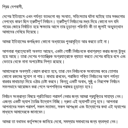
প্রিয় দেশবাসী,
দেশের ইতিহাসে এখন পর্যন্ত যতগুলো বড় সংঘাত, সহিংসতার ঘটনা ঘটেছে তার সবগুলোর
নেপথ্যে কারণ ছিল ত্রুটিপূর্ণ নির্বাচন। ত্রুটিপূর্ণ নির্বাচনের মধ্য দিয়ে কোনো দল যদি
গায়ের জোরে নির্বাচিত হয়ে ক্ষমতায় আসে তার চূড়ান্ত পরিণতি কী তা জুলাই অভ্যুত্থান
আমাদের দেখিয়ে দিয়েছে।
আমরা ইতিহাসের কলঙ্কিত কোনো অধ্যায়ের পুনরাবৃত্তি আর করতে চাই না।
আপনারা প্রত্যেকেই অবগত আছেন, একটা গোষ্ঠী নির্বাচনকে বাধাগ্রস্ত করার জন্য উন্মুখ
হয়ে আছে। তারা দেশের গণতান্ত্রিক অগ্রযাত্রাকে ব্যাহত করতে দেশের বাহিরে বসে এবং
ভেতরে থেকে নানা অপচেষ্টায় লিপ্ত রয়েছে।
আমাদেরকে অবশ্যই খেয়াল রাখতে হবে, তারা যেন নির্বাচনকে সংঘাতময় করে তোলার
কোনো রকমের সুযোগ না পায়। মাথায় রাখবেন, পরাজিত শক্তি নির্বাচনের আগ পর্যন্ত
বারবার মাথাচাড়া দিয়ে ওঠার চেষ্টা করবে। কিন্তু একটি অবাধ, সুষ্ঠু ও নিরপেক্ষ নির্বাচন
সফলভাবে আয়োজন করা গেলে অপশক্তির পরাজয় চূড়ান্ত হবে।
নির্বাচন সংক্রান্ত বিষয়ে প্রতিনিয়ত পরামর্শ নেবার জন্য আমরা প্রযুক্তির সাহায্য নেব।
এজন্য একটি অ্যাপ তৈরির উদ্যোগ নিচ্ছি। দ্রুত এই অ্যাপটি চালু হবে। আপনারা
আপনাদের সকল পরামর্শ, সকল মতামত, সকল আশঙ্কা এবং উদ্যোগের কথা এই অ্যাপের
মাধ্যমে আমাদেরকে জানাবেন।
আমরা তা যথাযথ কর্তৃপক্ষকে জানিয়ে দেবো, সমস্যার সমাধানের জন্য ব্যবস্থা নেব।