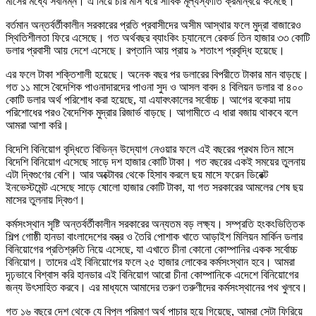
মাসের মধ্যে সর্বনিম্ন। এ নিয়ে চার মাস ধরে সার্বিক মূল্যস্ফীতি ক্রমান্বয়ে কমেছে।
বর্তমান অন্তর্বর্তীকালীন সরকারের প্রতি প্রবাসীদের অসীম আস্থার ফলে মুদ্রা বাজারেও
স্থিতিশীলতা ফিরে এসেছে। গত অর্থবছর ব্যাংকিং চ্যানেলে রেকর্ড তিন হাজার ৩৩ কোটি
ডলার প্রবাসী আয় দেশে এসেছে। রপ্তানি আয় প্রায় ৯ শতাংশ প্রবৃদ্ধি হয়েছে।
এর ফলে টাকা শক্তিশালী হয়েছে। অনেক বছর পর ডলারের বিপরীতে টাকার মান বাড়ছে।
গত ১১ মাসে বৈদেশিক পাওনাদারদের পাওনা সুদ ও আসল বাবদ ৪ বিলিয়ন ডলার বা ৪০০
কোটি ডলার অর্থ পরিশোধ করা হয়েছে, যা এযাবৎকালের সর্বোচ্চ। আগের বকেয়া দায়
পরিশোধের পরও বৈদেশিক মুদ্রার রিজার্ভ বাড়ছে। আগামীতে এ ধারা বজায় থাকবে বলে
আমরা আশা করি।
বিদেশি বিনিয়োগ বৃদ্ধিতে বিভিন্ন উদ্যোগ নেওয়ার ফলে এই বছরের প্রথম তিন মাসে
বিদেশি বিনিয়োগ এসেছে সাড়ে দশ হাজার কোটি টাকা। গত বছরের একই সময়ের তুলনায়
এটা দ্বিগুণের বেশি। আর অক্টোবর থেকে হিসাব করলে ছয় মাসে ফরেন ডিরেক্ট
ইনভেস্টমেন্ট এসেছে সাড়ে ষোলো হাজার কোটি টাকা, যা গত সরকারের আমলের শেষ ছয়
মাসের তুলনায় দ্বিগুণ।
কর্মসংস্থান সৃষ্টি অন্তর্বর্তীকালীন সরকারের অন্যতম বড় লক্ষ্য। সম্প্রতি হংকংভিত্তিক
শিল্প গোষ্ঠী হানডা বাংলাদেশের বস্ত্র ও তৈরি পোশাক খাতে আড়াইশ মিলিয়ন মার্কিন ডলার
বিনিয়োগের প্রতিশ্রুতি নিয়ে এসেছে, যা এখাতে চীনা কোনো কোম্পানির একক সর্বোচ্চ
বিনিয়োগ। তাদের এই বিনিয়োগের ফলে ২৫ হাজার লোকের কর্মসংস্থান হবে। আমরা
দৃঢ়ভাবে বিশ্বাস করি হানডার এই বিনিয়োগ আরো চীনা কোম্পানিকে এদেশে বিনিয়োগের
জন্য উৎসাহিত করবে। এর মাধ্যমে আমাদের তরুণ তরুণীদের কর্মসংস্থানের পথ খুলবে।
গত ১৬ বছরে দেশ থেকে যে বিপুল পরিমাণ অর্থ পাচার হয়ে গিয়েছে, আমরা সেটা ফিরিয়ে