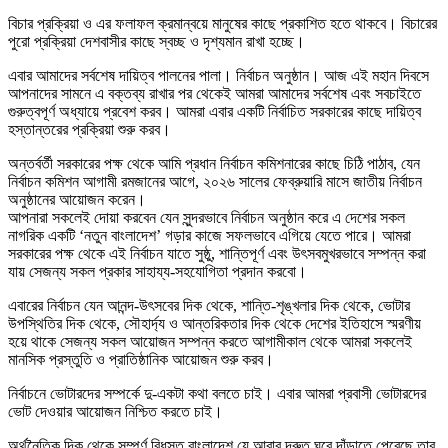
বিচার প্রক্রিয়া ও এর ফলাফল ক্রমান্বয়ে মানুষের কাছে প্রকাশিত হতে থাকবে। বিচারের
পুরো প্রক্রিয়া দেশবাসীর কাছে স্বচ্ছ ও দৃশ্যমান রাখা হচ্ছে।
এবার আমাদের সর্বশেষ দায়িত্ব পালনের পালা। নির্বাচন অনুষ্ঠান। আজ এই মহান দিবসে
আপনাদের সামনে এ বক্তব্য রাখার পর থেকেই আমরা আমাদের সর্বশেষ এবং সবচাইতে
গুরুত্বপূর্ণ অধ্যায়ে প্রবেশ করব। আমরা এবার একটি নির্বাচিত সরকারের কাছে দায়িত্ব
হস্তান্তরের প্রক্রিয়া শুরু করব।
অন্তর্বর্তী সরকারের পক্ষ থেকে আমি প্রধান নির্বাচন কমিশনারের কাছে চিঠি পাঠাব, যেন
নির্বাচন কমিশন আগামী রমজানের আগে, ২০২৬ সালের ফেব্রুয়ারি মাসে জাতীয় নির্বাচন
অনুষ্ঠানের আয়োজন করেন।
আপনারা সকলেই দোয়া করবেন যেন সুন্দরভাবে নির্বাচন অনুষ্ঠান করে এ দেশের সকল
নাগরিক একটি ‘নতুন বাংলাদেশ’ গড়ার কাজে সফলভাবে এগিয়ে যেতে পারে। আমরা
সরকারের পক্ষ থেকে এই নির্বাচন যাতে সুষ্ঠু, শান্তিপূর্ণ এবং উৎসবমুখরভাবে সম্পন্ন করা
যায় সেজন্য সকল প্রকার সাহায্য-সহযোগিতা প্রদান করবো।
এবারের নির্বাচন যেন আনন্দ-উৎসবের দিক থেকে, শান্তি-শৃঙ্খলার দিক থেকে, ভোটার
উপস্থিতির দিক থেকে, সৌহার্দ্য ও আন্তরিকতার দিক থেকে দেশের ইতিহাসে স্মরণীয়
হয়ে থাকে সেজন্য সকল আয়োজন সম্পন্ন করতে আগামীকাল থেকে আমরা সকলেই
মানসিক প্রস্তুতি ও প্রাতিষ্ঠানিক আয়োজন শুরু করব।
নির্বাচনে ভোটারদের সম্পর্কে দু-একটা কথা বলতে চাই। এবার আমরা প্রবাসী ভোটারদের
ভোট দেওয়ার আয়োজন নিশ্চিত করতে চাই।
অর্থনৈতিক দিক থেকে সম্পূর্ণ বিধস্ত বাংলাদেশ যে আবার দ্রুত ঘুরে দাঁড়াতে পেরেছে তার