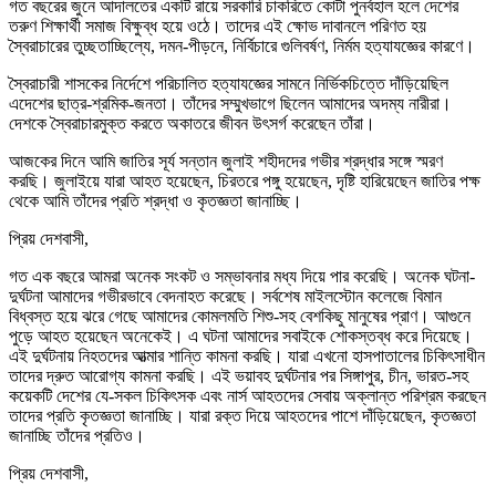
গত বছরের জুনে আদালতের একটি রায়ে সরকারি চাকরিতে কোটা পুনর্বহাল হলে দেশের
তরুণ শিক্ষার্থী সমাজ বিক্ষুব্ধ হয়ে ওঠে। তাদের এই ক্ষোভ দাবানলে পরিণত হয়
স্বৈরাচারের তুচ্ছতাচ্ছিল্যে, দমন-পীড়নে, নির্বিচারে গুলিবর্ষণ, নির্মম হত্যাযজ্ঞের কারণে।
স্বৈরাচারী শাসকের নির্দেশে পরিচালিত হত্যাযজ্ঞের সামনে নির্ভিকচিত্তে দাঁড়িয়েছিল
এদেশের ছাত্র-শ্রমিক-জনতা। তাঁদের সম্মুখভাগে ছিলেন আমাদের অদম্য নারীরা।
দেশকে স্বৈরাচারমুক্ত করতে অকাতরে জীবন উৎসর্গ করেছেন তাঁরা।
আজকের দিনে আমি জাতির সূর্য সন্তান জুলাই শহীদদের গভীর শ্রদ্ধার সঙ্গে স্মরণ
করছি। জুলাইয়ে যারা আহত হয়েছেন, চিরতরে পঙ্গু হয়েছেন, দৃষ্টি হারিয়েছেন জাতির পক্ষ
থেকে আমি তাঁদের প্রতি শ্রদ্ধা ও কৃতজ্ঞতা জানাচ্ছি।
প্রিয় দেশবাসী,
গত এক বছরে আমরা অনেক সংকট ও সম্ভাবনার মধ্য দিয়ে পার করেছি। অনেক ঘটনা-
দুর্ঘটনা আমাদের গভীরভাবে বেদনাহত করেছে। সর্বশেষ মাইলস্টোন কলেজে বিমান
বিধ্বস্ত হয়ে ঝরে গেছে আমাদের কোমলমতি শিশু-সহ বেশকিছু মানুষের প্রাণ। আগুনে
পুড়ে আহত হয়েছেন অনেকেই। এ ঘটনা আমাদের সবাইকে শোকস্তব্ধ করে দিয়েছে।
এই দুর্ঘটনায় নিহতদের আত্মার শান্তি কামনা করছি। যারা এখনো হাসপাতালের চিকিৎসাধীন
তাদের দ্রুত আরোগ্য কামনা করছি। এই ভয়াবহ দুর্ঘটনার পর সিঙ্গাপুর, চীন, ভারত-সহ
কয়েকটি দেশের যে-সকল চিকিৎসক এবং নার্স আহতদের সেবায় অক্লান্ত পরিশ্রম করছেন
তাদের প্রতি কৃতজ্ঞতা জানাচ্ছি। যারা রক্ত দিয়ে আহতদের পাশে দাঁড়িয়েছেন, কৃতজ্ঞতা
জানাচ্ছি তাঁদের প্রতিও।
প্রিয় দেশবাসী,