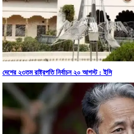
দেশের ২৩তম রাষ্ট্রপতি নির্বাচন ২০ আগস্ট : ইসি