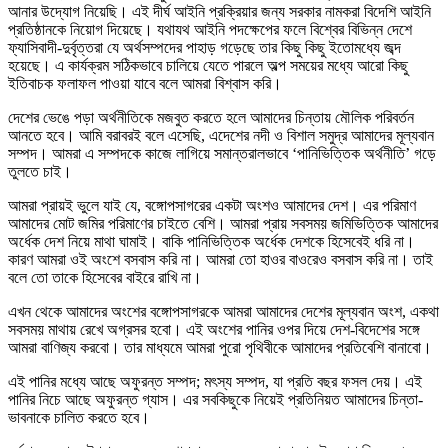
আনার উদ্যোগ নিয়েছি। এই দীর্ঘ আইনি প্রক্রিয়ার জন্য সরকার নামকরা বিদেশি আইনি
প্রতিষ্ঠানকে নিয়োগ দিয়েছে। যথাযথ আইনি পদক্ষেপের ফলে বিশ্বের বিভিন্ন দেশে
ফ্যাসিবাদী-দুর্বৃত্তরা যে অর্থসম্পদের পাহাড় গড়েছে তার কিছু কিছু ইতোমধ্যে জব্দ
হয়েছে। এ কার্যক্রম সঠিকভাবে চালিয়ে যেতে পারলে অল্প সময়ের মধ্যে আরো কিছু
ইতিবাচক ফলাফল পাওয়া যাবে বলে আমরা বিশ্বাস করি।
দেশের ভেঙে পড়া অর্থনীতিকে মজবুত করতে হলে আমাদের চিন্তায় মৌলিক পরিবর্তন
আনতে হবে। আমি বরাবরই বলে এসেছি, এদেশের নদী ও বিশাল সমুদ্র আমাদের মূল্যবান
সম্পদ। আমরা এ সম্পদকে কাজে লাগিয়ে সমান্তরালভাবে ‘পানিভিত্তিক অর্থনীতি’ গড়ে
তুলতে চাই।
আমরা প্রায়ই ভুলে যাই যে, বঙ্গোপসাগরের একটা অংশও আমাদের দেশ। এর পরিমাণ
আমাদের মোট জমির পরিমাণের চাইতে বেশি। আমরা প্রায় সবসময় জমিভিত্তিক আমাদের
অর্ধেক দেশ নিয়ে মাথা ঘামাই। বাকি পানিভিত্তিক অর্ধেক দেশকে হিসেবেই ধরি না।
কারণ আমরা ওই অংশে বসবাস করি না। আমরা তো হাওর বাওরেও বসবাস করি না। তাই
বলে তো তাকে হিসেবের বাইরে রাখি না।
এখন থেকে আমাদের অংশের বঙ্গোপসাগরকে আমরা আমাদের দেশের মূল্যবান অংশ, একথা
সবসময় মাথায় রেখে অগ্রসর হবো। এই অংশের পানির ওপর দিয়ে দেশ-বিদেশের সঙ্গে
আমরা বাণিজ্য করবো। তার মাধ্যমে আমরা পুরো পৃথিবীকে আমাদের প্রতিবেশি বানাবো।
এই পানির মধ্যে আছে অফুরন্ত সম্পদ; মৎস্য সম্পদ, যা প্রতি বছর ফসল দেয়। এই
পানির নিচে আছে অফুরন্ত গ্যাস। এর সবকিছুকে নিয়েই প্রতিনিয়ত আমাদের চিন্তা-
ভাবনাকে চালিত করতে হবে।