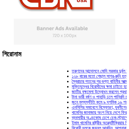
শিরোনাম
তরুণদের আন্দোলনে মোদি সরকার দুর্বল হয়েছে: ওয়
১২৮ বারের মতো পেছাল সাগর-রুনি হত্যা মামলার 
স্বৈরাচার পতনের পর গুপ্ত বাহিনীর আত্মপ্রকাশ: প্রধ
মুক্তিযুদ্ধের বিরোধীদের ক্ষমা চাইতে হবে: মুক্তিযুদ
জাতীয় বৃক্ষমেলা উদ্বোধন করলেন প্রধানমন্ত্রী
টানা ভারী বর্ষণ ও পাহাড়ি ঢলে পানিবন্দি চট্টগ্রামে 
জুনে মূল্যস্ফীতি কমে ৯ দশমিক ১৬ শতাংশ
এনসিপির সমাবেশে বিস্ফোরণ, যুবলীগের দুই নেতাক
খামেনির জানাজায় অংশ নিয়ে দেশে ফিরলেন স্পিকা
ব্যবসায়ীর অণ্ডকোষ চেপে চেক-স্ট্যাম্পে স্বাক্ষ
ইমাম খামেনির রাষ্ট্রীয় অন্ত্যেষ্টিক্রিয়ায় স্পিকারে
বিরোধী দলকে জয়নুল আবদিন, আপনারা ৭১ সালে 