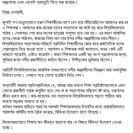
মন্ত্রণালয় এখন থেকেই প্রস্তুতি নিতে শুরু করেছে।
প্রিয় দেশবাসী,
জুলাই গণ-অভ্যুত্থানে তরুণ শিক্ষার্থীদের পাশে ঢাল হয়ে দাঁড়িয়েছিলেন আমাদের বাবা-মা
ও শিক্ষকরা। আমাদের বাবা-মায়েরা তাদের সন্তানকে বহু কষ্টে বড় করে বিশ্ববিদ্যালয়ে
পাঠায়। লেখাপড়া শেষ করে অনেক ছাত্ররা অসুস্থ হয়ে বের হয়। এর কারণ আবাসিক
হলের নোংরা পরিবেশ, খাবারের নিম্ন মান তার উপর দলীয় সন্ত্রাসীদের দমন-পীড়ন।
বিশ্ববিদ্যালয়ে পড়াশোনার পরিবর্তে প্রতিদিন শিক্ষার্থীদের জোর করে রাজনৈতিক দলের
প্রোগ্রামে নিয়ে যাওয়া হতো। প্রশাসন ও শিক্ষকরা সবই জানতেন, অথচ কেউ এটি
থামাতে পারেননি, চেষ্টাও করেননি। কারণ শিক্ষকদের একটি বড় অংশ প্রমোশনের জন্য,
সুবিধার জন্য দলীয় রাজনীতিতে জড়িত ছিলেন। নিপীড়কের ভূমিকায় ছিলেন।
প্রতিটি বিশ্ববিদ্যালয়ের আবাসিক হলগুলোতে দলীয় সন্ত্রাসীদের নিয়ন্ত্রণ আর অমানুষিক
নির্যাতন চলত। সেখানে গড়ে তোলা হয়েছিল টর্চার সেল।
অন্তর্বর্তী সরকার প্রতিশ্রুতিবদ্ধ যে, আমরা আর কখনো শিক্ষা প্রতিষ্ঠানগুলোকে এমন
কোনো রাজনীতি দ্বারা কলুষিত হতে দেব না যা পড়াশোনার পরিবেশ নষ্ট করে, তরুণদের
জীবন ধ্বংস করে। বাবা-মায়েদের যেন সন্তানকে বিশ্ববিদ্যালয়ে পড়তে পাঠিয়ে আর
কখনো শঙ্কায় থাকতে না হয়।
বর্তমান সরকার দায়িত্ব গ্রহণের পরপরই শিক্ষাব্যবস্থার উন্নতির জন্য ধারাবাহিকভাবে
পরামর্শক কমিটির সঙ্গে বৈঠক করেছে, বিভিন্ন উদ্যোগ হাতে নিয়েছে।
বিদ্যালয়গুলোতে শিক্ষার মান কীভাবে বাড়ানো যায় সে বিষয়ে বিভিন্ন উদ্যোগ নেওয়া
হচ্ছে।