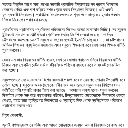
সরকার কিছুদিন আগে সারা দেশের সরকারি প্রাথমিক বিদ্যালয়ের সব প্রধান শিক্ষকের
বেতনের গ্রেড এক ধাপ বাড়িয়ে দশম গ্রেড করার সিদ্ধান্ত নিয়েছে। এটি একটি
যুগান্তকারী সিদ্ধান্ত। প্রাথমিক বিদ্যালয়গুলোতে শূন্য পদে সাড়ে ছয় হাজার প্রধান
শিক্ষক নিয়োগের প্রক্রিয়া চলছে।
প্রাথমিকের পড়াশোনার পদ্ধতিগত পরিবর্তনের দিকেও আমরা মনোযোগ দিচ্ছি। সব স্কুলে
ইন্টারনেট সংযোগ ও মাল্টিমিডিয়া শ্রেণিকক্ষ তৈরির নির্দেশ দেওয়া হয়েছে। পার্বত্য
চট্টগ্রামের কমপক্ষে ১০০টি স্কুলে এ বছরের মধ্যেই ই-লার্নিং চালু হবে। ঢাকা চট্টগ্রামের
অভিজ্ঞ শিক্ষকরা প্রযুক্তির সহায়তায় এসব স্কুলে শিক্ষকতা করে সেখানকার শিক্ষক ঘাটতি
পূরণ করবেন।
যেসব এলাকায় বিদ্যুতের ঘাটতি রয়েছে সেখানে সোলার প্যানেল বসিয়ে বিদ্যুতের ঘাটতি
নিরসন এবং মোবাইল নেটওয়ার্ক ও স্টারলিংক পরিষেবা ব্যবহার করে এ সংকট মোকাবিলা
করা হচ্ছে।
স্কুলগুলোতে মেয়েদের জন্য বিশেষ ব্যবস্থা গ্রহণ করে তাদের পড়াশোনার উপযোগী করে
তোলা হচ্ছে। স্কুলের অবকাঠামোকে নারীবান্ধব করে তুলতে স্কুল ভবন নির্মাণের সময়
কমিটিতে নারী স্থপতি রাখার নিয়ম করা হয়েছে। আমাদের লক্ষ্য হলো- স্কুল ভবনের
ডিজাইন থেকে শুরু করে পড়াশোনার পরিবেশ, চিন্তাভাবনায় মেয়েদেরকে বিষয়ভাবে গুরুত্ব
দেওয়া, যাতে তারা ব্যক্তিগত নিরাপত্তা ও স্বাস্থ্যের দিক থেকে স্বস্তিদায়ক পরিবেশে
পড়াশোনা করতে পারে।
প্রিয় দেশবাসী,
জুলাই গণঅভ্যুত্থানে শহিদ এবং আহত যোদ্ধাদের জন্যও আমরা নিরলসভাবে কাজ করে