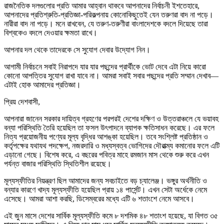
রাজনৈতিক দলগুলোর প্রতি আমার আহ্বান থাকবে আপনাদের নির্বাচনী ইশতেহারে,
আপনাদের প্রতিশ্রুতি-প্রতিজ্ঞা-পরিকল্পনায় কোনোকিছুতেই যেন তরুণরা বাদ না পড়ে।
নারীরা বাদ না পড়ে। মনে রাখবেন, যে তরুণ-তরুণীরা বাংলাদেশকে বদলে দিয়েছে তারা
বিশ্বকেও বদলে দেওয়ার ক্ষমতা রাখে।
আপনার দল থেকে তাদেরকে সে সুযোগ দেবার উদ্যোগ নিন।
আগামী নির্বাচনে সবাই নিরাপদে যার যার পছন্দের প্রার্থীকে ভোট দেবে এটা নিয়ে কারো
কোনো আপত্তির সুযোগ রাখা যাবে না। আমরা সবাই সবার পছন্দের প্রতি সম্মান দেখাব—
এটাই হোক আমাদের প্রতিজ্ঞা।
প্রিয় দেশবাসী,
আপনারা জানেন সরকার দায়িত্ব গ্রহণের পরপরই দেশের দক্ষিণ ও উত্তরাঞ্চলে যে ভয়াবহ
বন্যা পরিস্থিতি তৈরি হয়েছিল তা ফসল উৎপাদনে ব্যাপক ক্ষতিসাধন করেছে। এর ফলে
নিত্য প্রয়োজনীয় পণ্যের মূল্য বৃদ্ধির আশঙ্কা হয়েছিল। তবে সংশ্লিষ্ট প্রতিষ্ঠান ও
কর্তৃপক্ষের যথাযথ পদক্ষেপ, নজরদারি ও মধ্যস্বত্ব ভোগিদের দৌরাত্ম্য কমানোর ফলে এটি
এড়ানো গেছে। বিশেষ করে, এ বছরের পবিত্র মাহে রমজান মাস থেকে শুরু করে এখন
পর্যন্ত বাজার পরিস্থিতি স্থিতিশীল রয়েছে।
মূল্যস্ফীতির নিয়ন্ত্রণ ছিল আমাদের জন্য সবচাইতে বড় চ্যালেঞ্জ। ভঙ্গুর অর্থনীতি ও
বন্যার কারণে খাদ্য মূল্যস্ফীতি হয়েছিল প্রায় ১৪ পার্সেন্ট। এখন সেটা অর্ধেকে নেমে
এসেছে। আমরা আশা করছি, ডিসেম্বরের মধ্যে এটি ৬ শতাংশে নেমে আসবে।
এই জুন মাসে দেশের সার্বিক মূল্যস্ফীতি কমে ৮ দশমিক ৪৮ শতাংশ হয়েছে, যা বিগত ৩৫