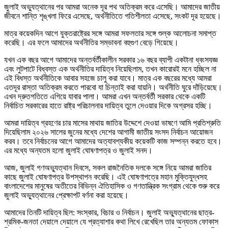
জুলাই অভ্যুত্থানের পর আমরা অনেক দূর পথ অতিক্রম করে এসেছি। আমাদের জাতীয়
জীবনে শান্তি শৃঙ্খলা ফিরে এসেছে, অর্থনীতিতে গতিশীলতা এসেছে, সংকট দূর হয়েছে।
মাত্র কয়েকদিন আগে যুক্তরাষ্ট্রের সঙ্গে আমরা সফলতার সঙ্গে শুল্ক আলোচনা সমাপ্ত
করেছি। এর ফলে আমাদের অর্থনীতির সম্ভাবনা বহুগুণ বেড়ে গিয়েছে।
যখন এক বছর আগে আমাদের অন্তর্বর্তীকালীন সরকার ১৬ বছর ব্যাপী একটানা ধ্বংসযজ্ঞ
এবং লুটপাটে বিধ্বস্ত এক অর্থনীতির দায়িত্ব নিয়েছিলাম, তখন কারোরই মনে হচ্ছিল না
এই বিধস্ত অর্থনীতিকে আবার সহজে চালু করা যাবে। মাত্র এক বছরের মধ্যে আমরা
এতদূর রাস্তা অতিক্রম করতে পারবো যা চিন্তাই করা যায়নি। অর্থনীতি ঘুরে দাঁড়িয়েছে।
এখন দ্রুতগতিতে এগিয়ে যাবার পালা। আমরা এখন অন্তর্বর্তী সরকার থেকে একটি
নির্বাচিত সরকারের হাতে রাষ্ট্র পরিচালনার দায়িত্ব তুলে দেওয়ার দিকে অগ্রসর হচ্ছি।
আমরা দায়িত্ব গ্রহণের চার মাসের মাথায় জাতির উদ্দেশে দেওয়া ভাষণে আমি প্রতিশ্রুতি
দিয়েছিলাম ২০২৬ সালের জুনের মধ্যে দেশের আগামী জাতীয় সংসদ নির্বাচন আয়োজন
করব। তবে নির্বাচনের আগে আমাদের অত্যাবশ্যকীয় কয়েকটি কাজ সম্পন্ন করতে হবে।
এর মধ্যে অন্যতম হলো জুলাই ঘোষণাপত্র ও জুলাই সনদ।
আজ, জুলাই গণঅভ্যুত্থান দিবসে, সকল রাজনৈতিক দলকে সঙ্গে নিয়ে আমরা জাতির
কাছে জুলাই ঘোষণাপত্র উপস্থাপন করেছি। এই ঘোষণাপত্রে মহান মুক্তিযুদ্ধসহ
বাংলাদেশের মানুষের অতীতের বিভিন্ন ঐতিহাসিক ও গণতান্ত্রিক সংগ্রাম থেকে শুরু করে
জুলাই অভ্যুত্থানের প্রেক্ষাপট বর্ণনা করা হয়েছে।
আমাদের তিনটি দায়িত্ব ছিল: সংস্কার, বিচার ও নির্বাচন। জুলাই অভ্যুত্থানের ছাত্র-
শ্রমিক-জনতা দেয়ালে দেয়ালে যে প্রত্যাশার কথা লিখে রেখেছিল তার অন্যতম ফোকাস