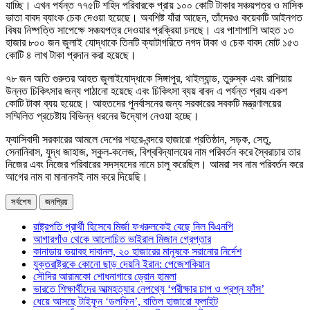
যাচ্ছি। এখন পর্যন্ত ৭৭৫টি শহিদ পরিবারকে প্রায় ১০০ কোটি টাকার সঞ্চয়পত্র ও মাসিক
ভাতা বাবদ ব্যাংক চেক দেওয়া হয়েছে। অবশিষ্ট যাঁরা আছেন, তাঁদেরও কয়েকটি আইনগত
বিষয় নিষ্পত্তি সাপেক্ষে সঞ্চয়পত্র দেওয়ার প্রক্রিয়া চলছে। এর পাশাপাশি আহত ১৩
হাজার ৮০০ জন জুলাই যোদ্ধাকে তিনটি ক্যাটাগরিতে নগদ টাকা ও চেক বাবদ মোট ১৫৩
কোটি ৪ লাখ টাকা প্রদান করা হয়েছে।
৭৮ জন অতি গুরুতর আহত জুলাইযোদ্ধাকে সিঙ্গাপুর, থাইল্যান্ড, তুরুস্ক এবং রাশিয়ায়
উন্নত চিকিৎসার জন্য পাঠানো হয়েছে এবং চিকিৎসা ব্যয় বাবদ এ পর্যন্ত প্রায় একশ
কোটি টাকা ব্যয় হয়েছে। আহতদের পুনর্বাসনের জন্য সরকারের সবকটি মন্ত্রণালয়ের
সম্মিলিত প্রচেষ্টায় বিভিন্ন ধরনের উদ্যোগ নেওয়া হচ্ছে।
ফ্যাসিবাদী সরকারের আমলে দেশের শহরে-বন্দরে হাজারো প্রতিষ্ঠান, সড়ক, সেতু,
সেনানিবাস, যুদ্ধ জাহাজ, স্কুল-কলেজ, বিশ্ববিদ্যালয়ের নাম পরিবর্তন করে স্বৈরাচার তার
নিজের এবং নিজের পরিবারের সদস্যদের নামে চালু করেছিল। আমরা সব নাম পরিবর্তন করে
আগের নাম বা মানানসই নাম করে দিয়েছি।
সর্বশেষ
জনপ্রিয়
রাষ্ট্রপতি প্রার্থী হিসেবে মির্জা ফখরুলকেই বেছে নিল বিএনপি
আগারগাঁও থেকে আলোচিত ভাইরাল মিজান গ্রেপ্তার
কানাডায় ভয়াবহ দাবানল, ২০ হাজারের মানুষকে সরানোর নির্দেশ
যুক্তরাষ্ট্রকে কোনো ছাড় দেয়নি ইরান: পেজেশকিয়ান
সৌদির আরামকো শোধনাগারে ড্রোন হামলা
ভারতে শিক্ষার্থীদের আত্মহত্যার নেপথ্যে ‘পরীক্ষার চাপ ও প্রশ্ন ফাঁস’
ধেয়ে আসছে টাইফুন ‘ডলফিন’, বাতিল হাজারো ফ্লাইট