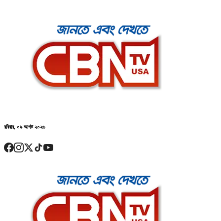
রবিবার, ০৯ আগষ্ট ২০২৬