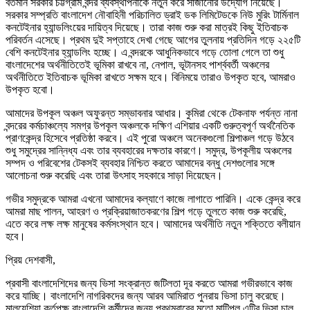
বর্তমান সরকার চট্টগ্রাম বন্দর ব্যবস্থাপনাকে নতুন করে সাজানোর উদ্যোগ নিয়েছে।
সরকার সম্প্রতি বাংলাদেশ নৌবাহিনী পরিচালিত ড্রাই ডক লিমিটেডকে নিউ মুরিং টার্মিনাল
কনটেইনার হ্যান্ডলিংয়ের দায়িত্ব দিয়েছে। তারা কাজ শুরু করা মাত্রই কিছু ইতিবাচক
পরিবর্তন এসেছে। প্রথম দুই সপ্তাহে দেখা গেছে আগের তুলনায় প্রতিদিন গড়ে ২২৫টি
বেশি কনটেইনার হ্যান্ডলিং হচ্ছে। এ বন্দরকে আধুনিকভাবে গড়ে তোলা গেলে তা শুধু
বাংলাদেশের অর্থনীতিতেই ভূমিকা রাখবে না, নেপাল, ভূটানসহ পার্শ্ববর্তী অঞ্চলের
অর্থনীতিতে ইতিবাচক ভূমিকা রাখতে সক্ষম হবে। বিনিময়ে তারাও উপকৃত হবে, আমরাও
উপকৃত হবো।
আমাদের উপকূল অঞ্চল অফুরন্ত সম্ভাবনার আধার। কুমিরা থেকে টেকনাফ পর্যন্ত নানা
বন্দরের কর্মচাঞ্চল্যে সমগ্র উপকূল অঞ্চলকে দক্ষিণ এশিয়ার একটি গুরুত্বপূর্ণ অর্থনৈতিক
প্রাণকেন্দ্র হিসেবে প্রতিষ্ঠা করবে। এই পুরো অঞ্চলে অনেকগুলো শিল্পাঞ্চল গড়ে উঠবে
শুধু সমুদ্রের সান্নিধ্য এবং তার ব্যবহারের দক্ষতার কারণে। সমুদ্র, উপকূলীয় অঞ্চলের
সম্পদ ও পরিবেশের টেকসই ব্যবহার নিশ্চিত করতে আমাদের বন্ধু দেশগুলোর সঙ্গে
আলোচনা শুরু করেছি এবং তারা উৎসাহ সহকারে সাড়া দিয়েছেন।
গভীর সমুদ্রকে আমরা এখনো আমাদের কল্যাণে কাজে লাগাতে পারিনি। একে কেন্দ্র করে
আমরা মাছ পালন, আহরণ ও প্রক্রিয়াজাতকরণের শিল্প গড়ে তুলতে কাজ শুরু করেছি,
এতে করে লক্ষ লক্ষ মানুষের কর্মসংস্থান হবে। আমাদের অর্থনীতি নতুন শক্তিতে বলীয়ান
হবে।
প্রিয় দেশবাসী,
প্রবাসী বাংলাদেশিদের জন্য ভিসা সংক্রান্ত জটিলতা দূর করতে আমরা গভীরভাবে কাজ
করে যাচ্ছি। বাংলাদেশি নাগরিকদের জন্য আরব আমিরাত পুনরায় ভিসা চালু করেছে।
মালয়েশিয়া কর্তৃপক্ষ বাংলাদেশি কর্মীদের জন্য প্রথমবারের মতো মাল্টিপল এন্ট্রি ভিসা চালু