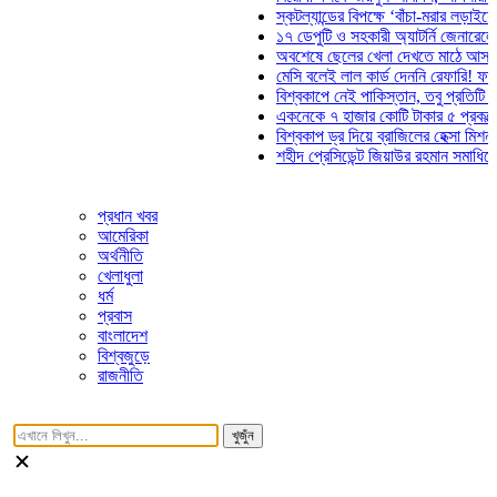
স্কটল্যান্ডের বিপক্ষে ‘বাঁচা-মরার লড়াইয়ে’ মাঠে ন
১৭ ডেপুটি ও সহকারী অ্যাটর্নি জেনারেলের পদত্যা
অবশেষে ছেলের খেলা দেখতে মাঠে আসছেন ভোজি
মেসি বলেই লাল কার্ড দেননি রেফারি! ফাউল নিয়ে ব
বিশ্বকাপে নেই পাকিস্তান, তবু প্রতিটি গোলে থাক
একনেকে ৭ হাজার কোটি টাকার ৫ প্রকল্পের অনুম
বিশ্বকাপ ড্র দিয়ে ব্রাজিলের হেক্সা মিশন শুরু
শহীদ প্রেসিডেন্ট জিয়াউর রহমান সমাধিতে যুবদলের 
প্রধান খবর
আমেরিকা
অর্থনীতি
খেলাধুলা
ধর্ম
প্রবাস
বাংলাদেশ
বিশ্বজুড়ে
রাজনীতি
খুজুঁন