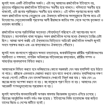
জুলাই সনদ একটি ঐতিহাসিক অর্জন। এটা শুধু আমাদের রাজনৈতিক ইতিহাসে নয়,
বৃহত্তর পরিমন্ডলের রাজনৈতিক ইতিহাসেও স্মরণীয় হয়ে থাকবে। দলিলতো স্মরণীয় হয়ে
থাকবেই, এটা রচনার প্রক্রিয়াও স্মরণীয় হয়ে থাকবে। এই দলিল প্রণয়নের জন্য আমি
সকল রাজনৈতিক দলের নেতৃবৃন্দকে এবং ঐকমত্য কমিশনের সদস্যবৃন্দকে বিশেষ করে এই
উদ্যোগের নেতৃত্বদানকারী প্রফেসর আলী রীয়াজকে জাতির পক্ষ থেকে অশেষ কৃতজ্ঞতা ও
ধন্যবাদ জানাচ্ছি।
রাজনৈতিক দলের প্রতিনিধিরা অত্যন্ত সৌহার্দ্যপূর্ণ পরিবেশে এই আলোচনায় অংশ
নিয়েছেন। মতপার্থক্য থাকা সত্ত্বেও সকল রাজনৈতিক দলের মধ্যে ঐকমত্য তৈরির চেষ্টা
ছিল। আমরা আশা করছি এই ঐক্যমতের ভিত্তিতে অচিরেই রাজনৈতিক দলগুলি জুলাই
সনদে স্বাক্ষর করবে এবং এর বাস্তবায়নেও ঐকমত্যে পৌঁছাবে।
জুলাই সনদ বাংলাদেশে সুষ্ঠুভাবে ক্ষমতা হস্তান্তর, জবাবদিহিমূলক রাষ্ট্রীয় প্রতিষ্ঠানগুলোর
স্বাধীনতা ও সক্ষমতা, নাগরিক অধিকারের সত্যিকারের বাস্তবায়ন, রাষ্ট্রীয় সম্পদ ও
সামর্থ্যের ব্যবস্থাপনা নিশ্চিত করবে।
আমাদেরকে নিশ্চিত করতে হবে ভবিষ্যতের কোনো সরকারই যেন আর ফ্যাসিস্ট হয়ে উঠতে
না পারে। রাষ্ট্রকে এমনভাবে মেরামত করতে হবে যাতে কখনো কোথাও ফ্যাসিবাদের লক্ষণ
পাওয়া গেলেই সেটিকে যেন তাৎক্ষণিকভাবে সেখানেই নিমূর্ল করা যায়। আর যেন ১৬
বছরের জন্য অপেক্ষা করতে না হয়। বহু মানুষকে প্রাণ দিতে না হয়। আমাদের যেন
আরেকটি গণঅভ্যুত্থানের প্রয়োজন না হয়।
জুলাই আগস্টের মানবতাবিরোধী অপরাধ মামলায় বিচারকাজ দৃঢ়ভাবে এগিয়ে চলেছে।
বিচারের আনুষ্ঠানিক শুনানি পর্বও শুরু হয়েছে। ইতিহাসের নির্মম হত্যাযজ্ঞে যারা জড়িত
তাদের বিচার এ দেশের মাটিতে হবেই।