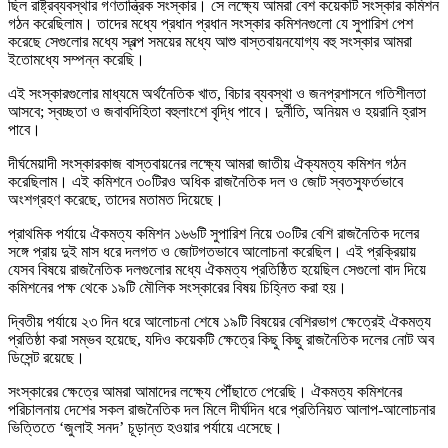
ছিল রাষ্ট্রব্যবস্থার গণতান্ত্রিক সংস্কার। সে লক্ষ্যে আমরা বেশ কয়েকটি সংস্কার কমিশন
গঠন করেছিলাম। তাদের মধ্যে প্রধান প্রধান সংস্কার কমিশনগুলো যে সুপারিশ পেশ
করেছে সেগুলোর মধ্যে স্বল্প সময়ের মধ্যে আশু বাস্তবায়নযোগ্য বহু সংস্কার আমরা
ইতোমধ্যে সম্পন্ন করেছি।
এই সংস্কারগুলোর মাধ্যমে অর্থনৈতিক খাত, বিচার ব্যবস্থা ও জনপ্রশাসনে গতিশীলতা
আসবে; স্বচ্ছতা ও জবাবদিহিতা বহুলাংশে বৃদ্ধি পাবে। দুর্নীতি, অনিয়ম ও হয়রানি হ্রাস
পাবে।
দীর্ঘমেয়াদী সংস্কারকাজ বাস্তবায়নের লক্ষ্যে আমরা জাতীয় ঐক্যমত্য কমিশন গঠন
করেছিলাম। এই কমিশনে ৩০টিরও অধিক রাজনৈতিক দল ও জোট স্বতস্ফুর্তভাবে
অংশগ্রহণ করেছে, তাদের মতামত দিয়েছে।
প্রাথমিক পর্যায়ে ঐকমত্য কমিশন ১৬৬টি সুপারিশ নিয়ে ৩০টির বেশি রাজনৈতিক দলের
সঙ্গে প্রায় দুই মাস ধরে দলগত ও জোটগতভাবে আলোচনা করেছিল। এই প্রক্রিয়ায়
যেসব বিষয়ে রাজনৈতিক দলগুলোর মধ্যে ঐকমত্য প্রতিষ্ঠিত হয়েছিল সেগুলো বাদ দিয়ে
কমিশনের পক্ষ থেকে ১৯টি মৌলিক সংস্কারের বিষয় চিহ্নিত করা হয়।
দ্বিতীয় পর্যায়ে ২৩ দিন ধরে আলোচনা শেষে ১৯টি বিষয়ের বেশিরভাগ ক্ষেত্রেই ঐকমত্য
প্রতিষ্ঠা করা সম্ভব হয়েছে, যদিও কয়েকটি ক্ষেত্রে কিছু কিছু রাজনৈতিক দলের নোট অব
ডিসেন্ট রয়েছে।
সংস্কারের ক্ষেত্রে আমরা আমাদের লক্ষ্যে পৌঁছাতে পেরেছি। ঐকমত্য কমিশনের
পরিচালনায় দেশের সকল রাজনৈতিক দল মিলে দীর্ঘদিন ধরে প্রতিনিয়ত আলাপ-আলোচনার
ভিত্তিতে ‘জুলাই সনদ’ চূড়ান্ত হওয়ার পর্যায়ে এসেছে।