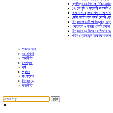
স্কটল্যান্ডের বিপক্ষে ‘বাঁচা-মরার লড়াইয়
১৭ ডেপুটি ও সহকারী অ্যাটর্নি জেনারেল
অবশেষে ছেলের খেলা দেখতে মাঠে আসছ
মেসি বলেই লাল কার্ড দেননি রেফারি! ফা
বিশ্বকাপে নেই পাকিস্তান, তবু প্রতিটি
একনেকে ৭ হাজার কোটি টাকার ৫ প্রকল্
বিশ্বকাপ ড্র দিয়ে ব্রাজিলের হেক্সা মিশন 
শহীদ প্রেসিডেন্ট জিয়াউর রহমান সমাধিতে
প্রধান খবর
আমেরিকা
অর্থনীতি
খেলাধুলা
ধর্ম
প্রবাস
বাংলাদেশ
বিশ্বজুড়ে
রাজনীতি
খুজুঁন