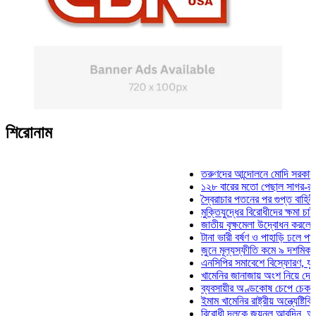
শিরোনাম
তরুণদের আন্দোলনে মোদি সরকার দুর্বল হয
১২৮ বারের মতো পেছাল সাগর-রুনি হত্য
স্বৈরাচার পতনের পর গুপ্ত বাহিনীর আত্মপ্
মুক্তিযুদ্ধের বিরোধীদের ক্ষমা চাইতে হবে:
জাতীয় বৃক্ষমেলা উদ্বোধন করলেন প্রধানমন
টানা ভারী বর্ষণ ও পাহাড়ি ঢলে পানিবন্দি চট
জুনে মূল্যস্ফীতি কমে ৯ দশমিক ১৬ শত
এনসিপির সমাবেশে বিস্ফোরণ, যুবলীগের দ
খামেনির জানাজায় অংশ নিয়ে দেশে ফিরলে
ব্যবসায়ীর অণ্ডকোষ চেপে চেক-স্ট্যাম্প
ইমাম খামেনির রাষ্ট্রীয় অন্ত্যেষ্টিক্রিয়া
বিরোধী দলকে জয়নুল আবদিন, আপনারা 