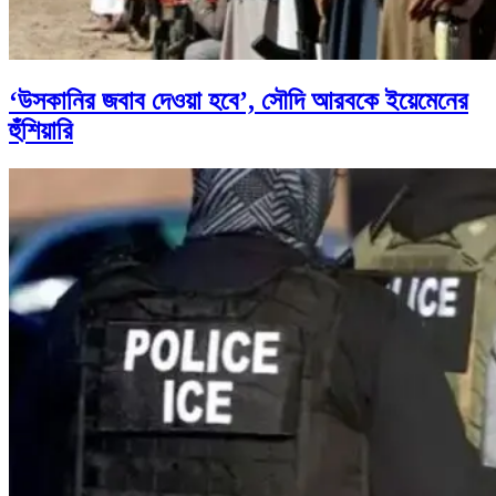
‘উসকানির জবাব দেওয়া হবে’, সৌদি আরবকে ইয়েমেনের
হুঁশিয়ারি