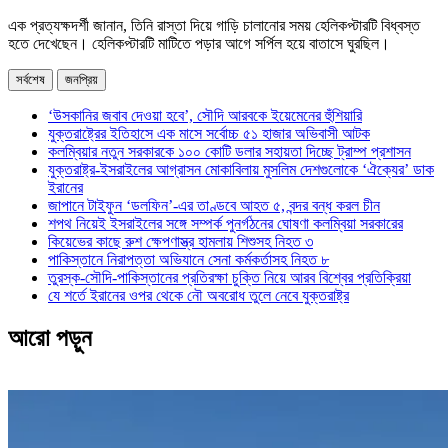
এক প্রত্যক্ষদর্শী জানান, তিনি রাস্তা দিয়ে গাড়ি চালানোর সময় হেলিকপ্টারটি বিধ্বস্ত
হতে দেখেছেন। হেলিকপ্টারটি মাটিতে পড়ার আগে সর্পিল হয়ে বাতাসে ঘুরছিল।
সর্বশেষ
জনপ্রিয়
‘উসকানির জবাব দেওয়া হবে’, সৌদি আরবকে ইয়েমেনের হুঁশিয়ারি
যুক্তরাষ্ট্রের ইতিহাসে এক মাসে সর্বোচ্চ ৫১ হাজার অভিবাসী আটক
কলম্বিয়ার নতুন সরকারকে ১০০ কোটি ডলার সহায়তা দিচ্ছে ট্রাম্প প্রশাসন
যুক্তরাষ্ট্র-ইসরাইলের আগ্রাসন মোকাবিলায় মুসলিম দেশগুলোকে ‘ঐক্যের’ ডাক
ইরানের
জাপানে টাইফুন ‘ডলফিন’-এর তাণ্ডবে আহত ৫, বন্দর বন্ধ করল চীন
শপথ নিয়েই ইসরাইলের সঙ্গে সম্পর্ক পুনর্গঠনের ঘোষণা কলম্বিয়া সরকারের
কিয়েভের কাছে রুশ ক্ষেপণাস্ত্র হামলায় শিশুসহ নিহত ৩
পাকিস্তানে নিরাপত্তা অভিযানে সেনা কর্মকর্তাসহ নিহত ৮
তুরস্ক-সৌদি-পাকিস্তানের প্রতিরক্ষা চুক্তি নিয়ে আরব বিশ্বের প্রতিক্রিয়া
যে শর্তে ইরানের ওপর থেকে নৌ অবরোধ তুলে নেবে যুক্তরাষ্ট্র
আরো পড়ুন