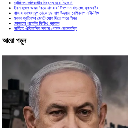
ব্রাজিলে হেলিকপ্টার বিধ্বস্ত হয়ে নিহত ৪
ইরান যুদ্ধে অস্ত্র ‘কমে যাওয়ায়’ উৎপাদন বাড়াচ্ছে যুক্তরাষ্ট্র
গাজায় ধ্বংসস্তূপ থেকে ১৯ লাশ উদ্ধার, বেশিরভাগ নারী-শিশু
মক্কা প্রতিরক্ষা জোটে যোগ দিতে পারে মিসর
মোজতবা খামেনির ভিডিও প্রকাশ
সার্বিয়ায় ঐতিহাসিক সফরে গেলেন জেলেনস্কি
আরো পড়ুন