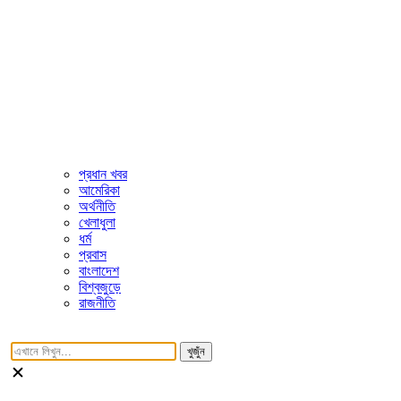
প্রধান খবর
আমেরিকা
অর্থনীতি
খেলাধুলা
ধর্ম
প্রবাস
বাংলাদেশ
বিশ্বজুড়ে
রাজনীতি
খুজুঁন