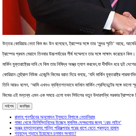
উত্তর কোরিয়ার নেতা কিম জং উন বলেছেন, ট্রাম্পের সঙ্গে তার ‘সুন্দর স্মৃতি’ আছে, আমের
ট্রাম্পের প্রথম মেয়াদে তিনবার উচ্চপর্যায়ের শীর্ষ সম্মেলনে তার সঙ্গে সাক্ষাৎ করেছেন 
মার্কিন যুক্তরাষ্ট্রের দাবি যে কিম তার নিষিদ্ধ অস্ত্র ত্যাগ করবেন,যা দীর্ঘদিন ধরে দুই
কোরিয়ান সেন্ট্রাল নিউজ এজেন্সি কিমের বরাত দিয়ে বলছে, ‘যদি মার্কিন যুক্তরাষ্ট্র পারমাণব
তিনি আরও বলেন, ‘আমি এখনও ব্যক্তিগতভাবে বর্তমান মার্কিন প্রেসিডেন্টের সঙ্গে ভালো স্
কিমের এই মন্তব্য এমন এক সময়ে এলো যখন সিউলের নতুন উদারপন্থি সরকার ট্রাম্পকে কিমে
সর্বশেষ
জনপ্রিয়
রাফাহ পুনর্গঠনের অনুমোদন ইস্যুতে বিপাকে নেতানিয়াহু
গাজা থেকে ফিলিস্তিনিদের উচ্ছেদ মুসলিম দেশগুলোর জন্য ‘রেড লাইন’
অস্ত্র হস্তান্তরসহ শান্তি পরিকল্পনার পরের ধাপে যেতে প্রস্তুত হামাস
গৃহযুদ্ধে গড়াবে ইয়েমেনে চলমান সংঘাত?