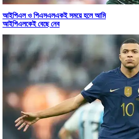
আইপিএল ও পিএসএলএকই সময়ে হলে আমি
আইপিএলকেই বেছে নেব