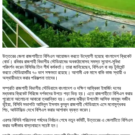
উত্তরের জেলা রাজশাহীতে বিপিএল আয়োজন করতে উদ্যোগী হয়েছে বাংলাদেশ ক্রিকেট
বোর্ড। রবিবার রাজশাহী বিভাগীয় স্টেডিয়ামের অবকাঠামোসহ সমস্ত সুযোগ-সুবিধা
পরিদর্শন করেন বিসিবির তিন শীর্ষ কর্মকর্তা। তারা জানিয়েছেন, বিপিএল বা বড় টুর্নামেন্ট
করতে স্টেডিয়ামটির ৭০ ভাগ সক্ষমতা রয়েছে। আগামী এক মাসে বাকি কাজ স্থায়ী ও
অস্থায়ীভাবে করার পরিকল্পনা তাদের।
সম্প্রতি রাজশাহী বিভাগীয় স্টেডিয়ামে বাংলাদেশ ও দক্ষিণ আফ্রিকা ইমার্জিং দলের
মধ্যকার ক্রিকেট সিরিজে দর্শকদের উপচে পড়া ভিড় হয়। এতে রাজশাহীতে বিপিএল করার
পুরোনো আলোচনা আবারো ত্বরান্বিত হয়। এরপর ক্রীড়া উপদেষ্টা আসিফ মাহমুদ সজীব
ভূঁইয়া, বিসিবি সভাপতি আমিনুল ইসলাম বুলবুল রাজশাহী স্টেডিয়ামে এসে মনোমুগ্ধকর
পিচ, আউটফিল্ড দেখে বিপিএল করার আশাবাদ ব্যক্ত করেন।
এরপর বিসিবি পরিচালনা পর্ষদের নির্বাচন শেষে নতুন কমিটি, উত্তরের এ জেলাটিতে বিপিএল
করার অঙ্গীকার বাস্তবায়নে সচেষ্ট হন।