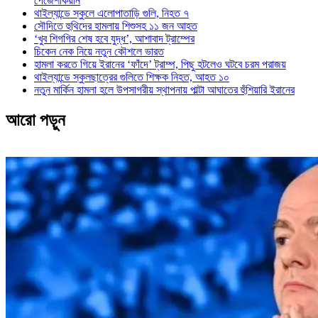
পেজেশকিয়ান
থাইল্যান্ডে স্কুলে এলোপাতাড়ি গুলি, নিহত ৭
সৌদিতে হুথিদের হামলায় শিশুসহ ১১ জন আহত
‘খুব শিগগির শেষ হবে যুদ্ধ’, আশাবাদ ট্রাম্পের
চিকেন নেক নিয়ে নতুন কৌশলে ভারত
হামলা করতে গিয়ে ইরানের ‘ফাঁদে’ ট্রাম্প, পিছু হটলেও ঘটবে চরম পরাজয়
থাইল্যান্ডে স্কুলছাত্রের গুলিতে শিক্ষক নিহত, আহত ১০
নতুন মার্কিন হামলা হলে উপসাগরীয় স্থাপনায় পাল্টা আঘাতের হুঁশিয়ারি ইরানের
আরো পড়ুন