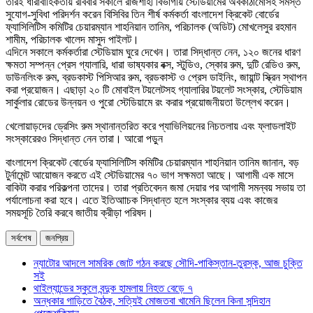
তারই ধারাবাহিকতায় রবিবার সকালে রাজশাহী বিভাগীয় স্টেডিয়ামের অবকাঠামোসহ সমস্ত
সুযোগ-সুবিধা পরিদর্শন করেন বিসিবির তিন শীর্ষ কর্মকর্তা বাংলাদেশ ক্রিকেট বোর্ডের
ফ্যাসিলিটিস কমিটির চেয়ারম্যান শাহনিয়ান তানিম, পরিচালক (অডিট) মোখলেসুর রহমান
শামীম, পরিচালক খালেদ মাসুদ পাইলট।
এদিনে সকালে কর্মকর্তারা স্টেডিয়াম ঘুরে দেখেন। তারা সিদ্ধান্ত নেন, ১২০ জনের ধারণ
ক্ষমতা সম্পন্ন প্রেস গ্যালারি, ধারা ভাষ্যকার বক্স, স্টুডিও, স্কোর রুম, দুটি রেডিও রুম,
ডাউনলিংক রুম, ব্রডকাস্ট পিসিআর রুম, ব্রডকাস্ট ও প্রেস ডাইনিং, জায়ান্ট স্ক্রিন স্থাপন
করা প্রয়োজন। এছাড়া ২০ টি মোবাইল টয়লেটসহ গ্যালারির টয়লেট সংস্কার, স্টেডিয়াম
সার্কুলার রোডের উন্নয়ন ও পুরো স্টেডিয়ামে রং করার প্রয়োজনীয়তা উল্লেখ করেন।
খেলোয়াড়দের ড্রেসিং রুম স্থানান্তরিত করে প্যাভিলিয়নের নিচতলায় এবং ফ্লাডলাইট
সংস্কারেরও সিদ্ধান্ত নেন তারা। আরো পড়ুন
বাংলাদেশ ক্রিকেট বোর্ডের ফ্যাসিলিটিস কমিটির চেয়ারম্যান শাহনিয়ান তানিম জানান, বড়
টুর্নামেন্ট আয়োজন করতে এই স্টেডিয়ামের ৭০ ভাগ সক্ষমতা আছে। আগামী এক মাসে
বাকিটা করার পরিকল্পনা তাদের। তারা প্রতিবেদন জমা দেয়ার পর আগামী সমন্বয় সভায় তা
পর্যালোচনা করা হবে। এতে ইতিআাচক সিদ্ধান্ত হলে সংস্কার ব্যয় এবং কাজের
সময়সূচি তৈরি করবে জাতীয় ক্রীড়া পরিষদ।
সর্বশেষ
জনপ্রিয়
ন্যাটোর আদলে সামরিক জোট গঠন করছে সৌদি-পাকিস্তান-তুরস্ক, আজ চুক্তি
সই
থাইল্যান্ডের স্কুলে বন্দুক হামলায় নিহত বেড়ে ৭
অন্ধকার গাড়িতে বৈঠক, সত্যিই মোজতবা খামেনি ছিলেন কিনা সন্দিহান