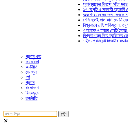
স্কটল্যান্ডের বিপক্ষে ‘বাঁচা-মরার লড়াইয়
১৭ ডেপুটি ও সহকারী অ্যাটর্নি জেনারেল
অবশেষে ছেলের খেলা দেখতে মাঠে আস
মেসি বলেই লাল কার্ড দেননি রেফারি! ফা
বিশ্বকাপে নেই পাকিস্তান, তবু প্রতিটি
একনেকে ৭ হাজার কোটি টাকার ৫ প্রকল্
বিশ্বকাপ ড্র দিয়ে ব্রাজিলের হেক্সা মিশন 
শহীদ প্রেসিডেন্ট জিয়াউর রহমান সমাধিতে
প্রধান খবর
আমেরিকা
অর্থনীতি
খেলাধুলা
ধর্ম
প্রবাস
বাংলাদেশ
বিশ্বজুড়ে
রাজনীতি
খুজুঁন