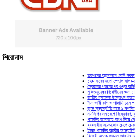
শিরোনাম
তরুণদের আন্দোলনে মোদি সরকার দুর্বল হয
১২৮ বারের মতো পেছাল সাগর-রুনি হত্য
স্বৈরাচার পতনের পর গুপ্ত বাহিনীর আত্মপ্
মুক্তিযুদ্ধের বিরোধীদের ক্ষমা চাইতে হবে:
জাতীয় বৃক্ষমেলা উদ্বোধন করলেন প্রধানমন
টানা ভারী বর্ষণ ও পাহাড়ি ঢলে পানিবন্দি চট
জুনে মূল্যস্ফীতি কমে ৯ দশমিক ১৬ শত
এনসিপির সমাবেশে বিস্ফোরণ, যুবলীগের দ
খামেনির জানাজায় অংশ নিয়ে দেশে ফিরলে
ব্যবসায়ীর অণ্ডকোষ চেপে চেক-স্ট্যাম্প
ইমাম খামেনির রাষ্ট্রীয় অন্ত্যেষ্টিক্রিয়া
বিরোধী দলকে জয়নুল আবদিন, আপনারা 