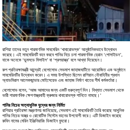
রাশিয়া তাদের নতুন পারমাণবিক সাবমেরিন ‘খাবারোভস্ক’ আনুষ্ঠানিকভাবে উদ্বোধন
করেছে। এই সাবমেরিনটি বহন করবে পানির নিচে চলা পারমাণবিক ড্রোন ‘পোসাইডন’,
যাকে অনেকে ‘ডুমসডে মিসাইল’ বা ‘প্রলয়াস্ত্র’ বলে আখ্যা দিয়েছেন।
রুশ প্রতিরক্ষামন্ত্রী আন্দ্রেই বেলোসোভ সেভমাশ জাহাজঘাটিতে আয়োজিত এক অনুষ্ঠানে
সাবমেরিনটির উদ্বোধন করেন। এ সময় উপস্থিত ছিলেন রাশিয়ান নৌবাহিনীর প্রধান
অ্যাডমিরাল আলেকজান্ডার মোইসেয়েভ এবং জাহাজ নির্মাণ খাতের শীর্ষ কর্মকর্তারা।
বেলোসোভ বলেন, ‘আজ আমাদের জন্য একটি গুরুত্বপূর্ণ দিন। বিখ্যাত সেভমাশ থেকে
ভারী পারমাণবিক ক্ষেপণাস্ত্রবাহী ক্রুজার খাবারোভস্ক পানিতে নামছে।’
পানির নিচের অত্যাধুনিক যুদ্ধের জন্য নির্মিত
রাশিয়ার প্রতিরক্ষা মন্ত্রণালয় জানিয়েছে, সেভমাশ এই সাবমেরিনটি তৈরি করেছে আধুনিক
পানির নিচের অস্ত্র ও রোবোটিক সিস্টেম বহনের উপযোগী করে। এটি ডিজাইন করেছে
রুবিন নামের মেরিন ইঞ্জিনিয়ারিং ডিজাইন ব্যুরো।