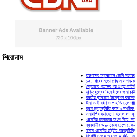
শিরোনাম
তরুণদের আন্দোলনে মোদি সরকার দুর্বল হয়ে
১২৮ বারের মতো পেছাল সাগর-রুনি হত্যা 
স্বৈরাচার পতনের পর গুপ্ত বাহিনীর আত্মপ্রক
মুক্তিযুদ্ধের বিরোধীদের ক্ষমা চাইতে হবে: মু
জাতীয় বৃক্ষমেলা উদ্বোধন করলেন প্রধানমন্ত
টানা ভারী বর্ষণ ও পাহাড়ি ঢলে পানিবন্দি চট্ট
জুনে মূল্যস্ফীতি কমে ৯ দশমিক ১৬ শতাং
এনসিপির সমাবেশে বিস্ফোরণ, যুবলীগের দুই
খামেনির জানাজায় অংশ নিয়ে দেশে ফিরলেন 
ব্যবসায়ীর অণ্ডকোষ চেপে চেক-স্ট্যাম্পে 
ইমাম খামেনির রাষ্ট্রীয় অন্ত্যেষ্টিক্রিয়ায় স
বিরোধী দলকে জয়নুল আবদিন, আপনারা ৭১