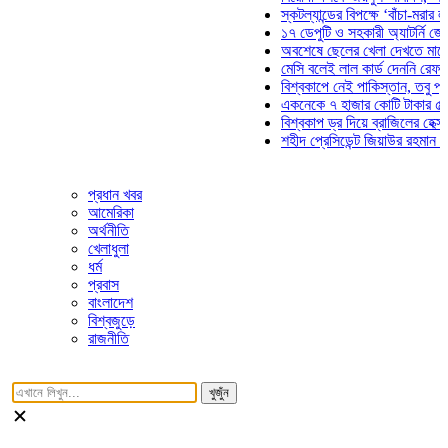
স্কটল্যান্ডের বিপক্ষে ‘বাঁচা-মরার লড়াইয়ে’
১৭ ডেপুটি ও সহকারী অ্যাটর্নি জেনারেলের
অবশেষে ছেলের খেলা দেখতে মাঠে আসছে
মেসি বলেই লাল কার্ড দেননি রেফারি! ফাউল
বিশ্বকাপে নেই পাকিস্তান, তবু প্রতিটি গ
একনেকে ৭ হাজার কোটি টাকার ৫ প্রকল্পে
বিশ্বকাপ ড্র দিয়ে ব্রাজিলের হেক্সা মিশন শু
শহীদ প্রেসিডেন্ট জিয়াউর রহমান সমাধিতে য
প্রধান খবর
আমেরিকা
অর্থনীতি
খেলাধুলা
ধর্ম
প্রবাস
বাংলাদেশ
বিশ্বজুড়ে
রাজনীতি
খুজুঁন