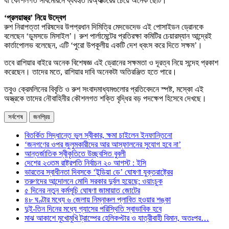
যা কৌশলগত সাবমেরিনে ব্যবহৃত রিঅ্যাক্টরের চেয়ে অনেক ছোট।
‘প্রলয়াস্ত্র’ নিয়ে উদ্বেগ
রুশ নিরাপত্তা পরিষদের উপপ্রধান দিমিত্রি মেদভেদেভ এই পোসাইডন ড্রোনকে
বলেছেন ‘ডুমসডে মিসাইল’। রুশ পার্লামেন্টের প্রতিরক্ষা কমিটির চেয়ারম্যান আন্দ্রেই
কার্তাপোলভ বলেছেন, এটি ‘পুরো উপকূলীয় একটি দেশ ধ্বংস করে দিতে সক্ষম’।
তবে রাশিয়ার বাইরে অনেক বিশেষজ্ঞ এই ড্রোনের সক্ষমতা ও দূরত্ব নিয়ে সন্দেহ প্রকাশ
করেছেন। তাদের মতে, রাশিয়ার দাবি অনেকটা অতিরঞ্জিত হতে পারে।
তবুও ক্রেমলিনের বিবৃতি ও রুশ সংবাদমাধ্যমগুলোর প্রতিবেদনে স্পষ্ট, মস্কো এই
অস্ত্রকে তাদের নৌবাহিনীর কৌশলগত শক্তি বৃদ্ধির বড় পদক্ষেপ হিসেবে দেখছে।
সর্বশেষ
জনপ্রিয়
বিতর্কিত সিদ্ধান্তে ভুল স্বীকার, ক্ষমা চাইলেন ইনফান্তিনো
‘জনগণের ওপর জুলুমকারীদের আর আস্ফালনের সুযোগ হবে না’
আন্তর্জাতিক স্বীকৃতিতে উচ্ছ্বসিত বুবলী
দেশের ২৩তম রাষ্ট্রপতি নির্বাচন ২০ আগস্ট : ইসি
ভারতের স্বাধীনতা দিবসকে ‘ইন্ডিয়া ডে’ ঘোষণা যুক্তরাষ্ট্রের
তরুণদের আন্দোলনে মোদি সরকার দুর্বল হয়েছে: ওয়াংচুক
৫ দিনের নতুন কর্মসূচি ঘোষণা জামায়াত জোটের
৪৮ ঘণ্টার মধ্যে ৬ জেলায় নিম্নাঞ্চল প্লাবিত হওয়ার শঙ্কা
দুই-তিন দিনের মধ্যে গ্যাসের পরিস্থিতি স্বাভাবিক হবে
মাঝ আকাশে মুখোমুখি ট্রাম্পের হেলিকপ্টার ও যাত্রীবাহী বিমান, অতঃপর…