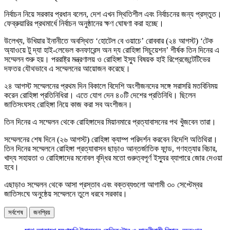
নির্বাচন নিয়ে সরকার প্রধান বলেন, দেশ এখন স্থিতিশীল এবং নির্বাচনের জন্য প্রস্তুত।
ফেব্রুয়ারির প্রথমার্ধে নির্বাচন অনুষ্ঠানের ক্ষণ ঘোষণা করা হচ্ছে।
উলেখ্য, উখিয়ার ইনানীতে অবস্থিত ‘হোটেল বে ওয়াচে’ রোববার (২৪ আগস্ট) ‘টেক
অ্যাওয়ে টু দ্যা হাই-লেভেল কনফারেন্স অন দ্য রোহিঙ্গা সিচুয়েশন’ শীর্ষক তিন দিনের এ
সম্মেলন শুরু হয়। পররাষ্ট্র মন্ত্রণালয় ও রোহিঙ্গা ইস্যু বিষয়ক হাই রিপ্রেজেন্টেটিভের
দফতর যৌথভাবে এ সম্মেলনের আয়োজন করেছে।
২৪ আগস্ট সম্মেলনের প্রথম দিন বিকালে বিদেশি অংশীজনদের সঙ্গে সরাসরি মতবিনিময়
করেন রোহিঙ্গা প্রতিনিধিরা। এতে যোগ দেন ৪০টি দেশের প্রতিনিধি। ছিলেন
জাতিসংঘসহ রোহিঙ্গা নিয়ে কাজ করা সব অংশীজন।
তিন দিনের এ সম্মেলন থেকে রোহিঙ্গাদের মিয়ানমারে প্রত্যাবাসনের পথ খুঁজবেন তারা।
সম্মেলনের শেষ দিনে (২৬ আগস্ট) রোহিঙ্গা ক্যাম্প পরিদর্শন করবেন বিদেশি অতিথিরা।
তিন দিনের সম্মেলনে রোহিঙ্গা প্রত্যাবাসন ছাড়াও আন্তর্জাতিক ফান্ড, গণহত্যার বিচার,
খাদ্য সহায়তা ও রোহিঙ্গাদের মনোবল বৃদ্ধির মতো গুরুত্বপূর্ণ ইস্যুর ব্যাপারে জোর দেওয়া
হবে।
এছাড়াও সম্মেলন থেকে আসা প্রস্তাব এবং বক্তব্যগুলো আগামী ৩০ সেপ্টেম্বর
জাতিসংঘে অনুষ্ঠেয় সম্মেলনে তুলে ধরবে সরকার।
সর্বশেষ
জনপ্রিয়