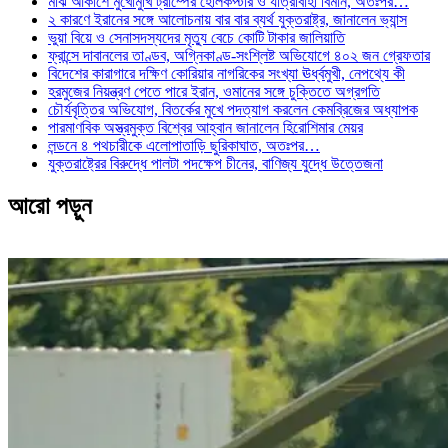
মাঝ আকাশে মুখোমুখি ট্রাম্পের হেলিকপ্টার ও যাত্রীবাহী বিমান, অতঃপর…
২ কারণে ইরানের সঙ্গে আলোচনায় বার বার ব্যর্থ যুক্তরাষ্ট্র, জানালেন ভ্যান্স
ভুয়া বিয়ে ও সেনাসদস্যদের মৃত্যু বেচে কোটি টাকার জালিয়াতি
ফ্রান্সে দাবানলের তাণ্ডব, অগ্নিকাণ্ড-সংশ্লিষ্ট অভিযোগে ৪০২ জন গ্রেফতার
বিদেশের কারাগারে দক্ষিণ কোরিয়ার নাগরিকের সংখ্যা ঊর্ধ্বমুখী, নেপথ্যে কী
হরমুজের নিয়ন্ত্রণ পেতে পারে ইরান, ওমানের সঙ্গে চুক্তিতে অগ্রগতি
চৌর্যবৃত্তির অভিযোগ, বিতর্কের মুখে পদত্যাগ করলেন কেমব্রিজের অধ্যাপক
পারমাণবিক অস্ত্রমুক্ত বিশ্বের আহ্বান জানালেন হিরোশিমার মেয়র
লন্ডনে ৪ পথচারীকে এলোপাতাড়ি ছুরিকাঘাত, অতঃপর…
যুক্তরাষ্ট্রের বিরুদ্ধে পালটা পদক্ষেপ চীনের, বাণিজ্য যুদ্ধে ‍উত্তেজনা
আরো পড়ুন