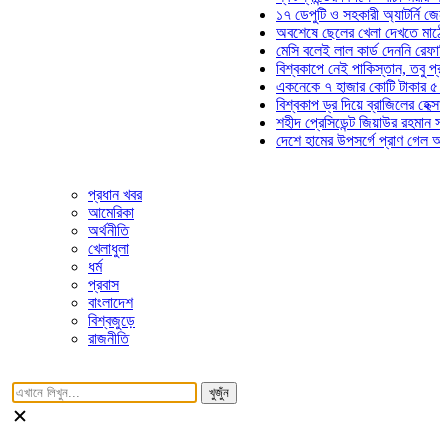
১৭ ডেপুটি ও সহকারী অ্যাটর্নি জেনারেলের
অবশেষে ছেলের খেলা দেখতে মাঠে আসছেন
মেসি বলেই লাল কার্ড দেননি রেফারি! ফাউল 
বিশ্বকাপে নেই পাকিস্তান, তবু প্রতিটি গ
একনেকে ৭ হাজার কোটি টাকার ৫ প্রকল্পে
বিশ্বকাপ ড্র দিয়ে ব্রাজিলের হেক্সা মিশন শু
শহীদ প্রেসিডেন্ট জিয়াউর রহমান সমাধিতে য
দেশে হামের উপসর্গে প্রাণ গেল আরও ৮ শি
প্রধান খবর
আমেরিকা
অর্থনীতি
খেলাধুলা
ধর্ম
প্রবাস
বাংলাদেশ
বিশ্বজুড়ে
রাজনীতি
খুজুঁন