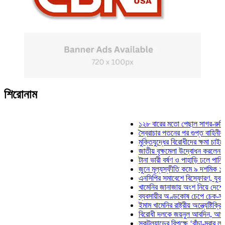
শিরোনাম
১২৮ বারের মতো পেছাল সাগর-রুনি হত্যা 
স্বৈরাচার পতনের পর গুপ্ত বাহিনীর আত্মপ্রকা
মুক্তিযুদ্ধের বিরোধীদের ক্ষমা চাইতে হবে: মু
জাতীয় বৃক্ষমেলা উদ্বোধন করলেন প্রধানমন্ত
টানা ভারী বর্ষণ ও পাহাড়ি ঢলে পানিবন্দি চট্ট
জুনে মূল্যস্ফীতি কমে ৯ দশমিক ১৬ শতাং
এনসিপির সমাবেশে বিস্ফোরণ, যুবলীগের দুই
খামেনির জানাজায় অংশ নিয়ে দেশে ফিরলেন 
ব্যবসায়ীর অণ্ডকোষ চেপে চেক-স্ট্যাম্পে স
ইমাম খামেনির রাষ্ট্রীয় অন্ত্যেষ্টিক্রিয়ায় স
বিরোধী দলকে জয়নুল আবদিন, আপনারা ৭১
স্কটল্যান্ডের বিপক্ষে ‘বাঁচা-মরার লড়াইয়ে’