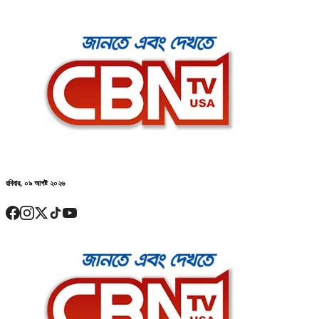
রবিবার, ০৯ আগষ্ট ২০২৬