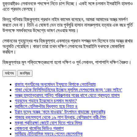
যুক্তরাষ্ট্রও লেবাননকে পদক্ষেপ নিতে চাপ দিচ্ছে। একই সঙ্গে চলমান ইসরাইলি হামলাও
এতে প্রভাব ফেলছে।
কিন্তু শনিবার হিজবুল্লাহ প্রধান নাইম কাসেম বলেছেন, আমরা আমাদের অস্ত্র সমর্পণ
করতে দেব না। তিনি এ ঘোষণা দেন তার পূর্বসূরি হাসান নাসরুল্লাহ হত্যার এক বছর পূর্তি
উপলক্ষে সমর্থকদের উদ্দেশ্যে ভাষণ দেওয়ার সময়।
লেবাননের গৃহযুদ্ধের পর হিজবুল্লাহ একমাত্র প্রধান সশস্ত্র দল হিসেবে তার অস্ত্র রাখার
অনুমতি পেয়েছিল। কারণ তারা তখন দক্ষিণ লেবাননের ইসরাইলি দখলকে মোকাবিলা
করছিল।
হিজবুল্লাহর মূল শক্তিক্ষেত্রগুলো হলো দক্ষিণ ও পূর্ব লেবানন, পাশাপাশি দক্ষিণ বৈরুত।
সর্বশেষ
জনপ্রিয়
রাফাহ পুনর্গঠনের অনুমোদন ইস্যুতে বিপাকে নেতানিয়াহু
গাজা থেকে ফিলিস্তিনিদের উচ্ছেদ মুসলিম দেশগুলোর জন্য ‘রেড লাইন’
অস্ত্র হস্তান্তরসহ শান্তি পরিকল্পনার পরের ধাপে যেতে প্রস্তুত হামাস
গৃহযুদ্ধে গড়াবে ইয়েমেনে চলমান সংঘাত?
ব্রাজিলে হেলিকপ্টার বিধ্বস্ত হয়ে নিহত ৪
ইরান যুদ্ধে অস্ত্র ‘কমে যাওয়ায়’ উৎপাদন বাড়াচ্ছে যুক্তরাষ্ট্র
গাজায় ধ্বংসস্তূপ থেকে ১৯ লাশ উদ্ধার, বেশিরভাগ নারী-শিশু
মক্কা প্রতিরক্ষা জোটে যোগ দিতে পারে মিসর
মোজতবা খামেনির ভিডিও প্রকাশ
সার্বিয়ায় ঐতিহাসিক সফরে গেলেন জেলেনস্কি