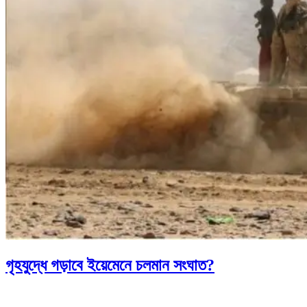
গৃহযুদ্ধে গড়াবে ইয়েমেনে চলমান সংঘাত?