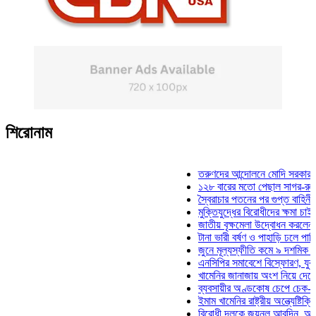
শিরোনাম
তরুণদের আন্দোলনে মোদি সরকার দুর্বল হয়
১২৮ বারের মতো পেছাল সাগর-রুনি হত্যা
স্বৈরাচার পতনের পর গুপ্ত বাহিনীর আত্মপ্র
মুক্তিযুদ্ধের বিরোধীদের ক্ষমা চাইতে হবে: 
জাতীয় বৃক্ষমেলা উদ্বোধন করলেন প্রধানমন্
টানা ভারী বর্ষণ ও পাহাড়ি ঢলে পানিবন্দি চট্
জুনে মূল্যস্ফীতি কমে ৯ দশমিক ১৬ শতা
এনসিপির সমাবেশে বিস্ফোরণ, যুবলীগের দু
খামেনির জানাজায় অংশ নিয়ে দেশে ফিরলেন
ব্যবসায়ীর অণ্ডকোষ চেপে চেক-স্ট্যাম্পে
ইমাম খামেনির রাষ্ট্রীয় অন্ত্যেষ্টিক্রিয়ায়
বিরোধী দলকে জয়নুল আবদিন, আপনারা ৭