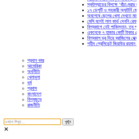
স্কটল্যান্ডের বিপক্ষে ‘বাঁচা-মরার লড়াইয়ে
১৭ ডেপুটি ও সহকারী অ্যাটর্নি জেনারেলে
অবশেষে ছেলের খেলা দেখতে মাঠে আসছ
মেসি বলেই লাল কার্ড দেননি রেফারি! ফাউ
বিশ্বকাপে নেই পাকিস্তান, তবু প্রতিটি 
একনেকে ৭ হাজার কোটি টাকার ৫ প্রকল্প
বিশ্বকাপ ড্র দিয়ে ব্রাজিলের হেক্সা মিশন শ
শহীদ প্রেসিডেন্ট জিয়াউর রহমান সমাধিতে 
প্রধান খবর
আমেরিকা
অর্থনীতি
খেলাধুলা
ধর্ম
প্রবাস
বাংলাদেশ
বিশ্বজুড়ে
রাজনীতি
খুজুঁন