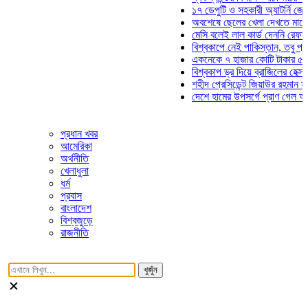
১৭ ডেপুটি ও সহকারী অ্যাটর্নি জেনারেলের
অবশেষে ছেলের খেলা দেখতে মাঠে আসছে
মেসি বলেই লাল কার্ড দেননি রেফারি! ফাউল
বিশ্বকাপে নেই পাকিস্তান, তবু প্রতিটি গ
একনেকে ৭ হাজার কোটি টাকার ৫ প্রকল্প
বিশ্বকাপ ড্র দিয়ে ব্রাজিলের হেক্সা মিশন শু
শহীদ প্রেসিডেন্ট জিয়াউর রহমান সমাধিতে য
দেশে হামের উপসর্গে প্রাণ গেল আরও ৮ শ
প্রধান খবর
আমেরিকা
অর্থনীতি
খেলাধুলা
ধর্ম
প্রবাস
বাংলাদেশ
বিশ্বজুড়ে
রাজনীতি
খুজুঁন