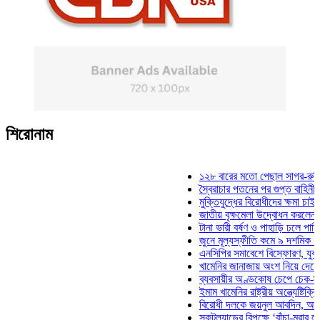
শিরোনাম
১২৮ বারের মতো পেছাল সাগর-রুনি হত্যা 
স্বৈরাচার পতনের পর গুপ্ত বাহিনীর আত্মপ্রক
মুক্তিযুদ্ধের বিরোধীদের ক্ষমা চাইতে হবে: ম
জাতীয় বৃক্ষমেলা উদ্বোধন করলেন প্রধানমন্ত
টানা ভারী বর্ষণ ও পাহাড়ি ঢলে পানিবন্দি চট্ট
জুনে মূল্যস্ফীতি কমে ৯ দশমিক ১৬ শতাং
এনসিপির সমাবেশে বিস্ফোরণ, যুবলীগের দু
খামেনির জানাজায় অংশ নিয়ে দেশে ফিরলেন
ব্যবসায়ীর অণ্ডকোষ চেপে চেক-স্ট্যাম্পে 
ইমাম খামেনির রাষ্ট্রীয় অন্ত্যেষ্টিক্রিয়ায় 
বিরোধী দলকে জয়নুল আবদিন, আপনারা ৭১
স্কটল্যান্ডের বিপক্ষে ‘বাঁচা-মরার লড়াইয়ে’