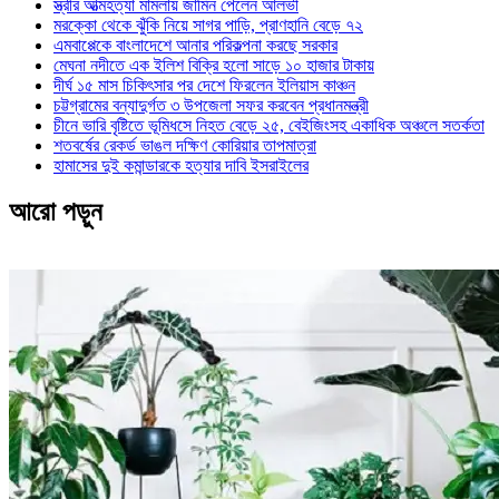
স্ত্রীর আত্মহত্যা মামলায় জামিন পেলেন আলভী
মরক্কো থেকে ঝুঁকি নিয়ে সাগর পাড়ি, প্রাণহানি বেড়ে ৭২
এমবাপ্পেকে বাংলাদেশে আনার পরিকল্পনা করছে সরকার
মেঘনা নদীতে এক ইলিশ বিক্রি হলো সাড়ে ১০ হাজার টাকায়
দীর্ঘ ১৫ মাস চিকিৎসার পর দেশে ফিরলেন ইলিয়াস কাঞ্চন
চট্টগ্রামের বন্যাদুর্গত ৩ উপজেলা সফর করবেন প্রধানমন্ত্রী
চীনে ভারি বৃষ্টিতে ভূমিধসে নিহত বেড়ে ২৫, বেইজিংসহ একাধিক অঞ্চলে সতর্কতা
শতবর্ষের রেকর্ড ভাঙল দক্ষিণ কোরিয়ার তাপমাত্রা
হামাসের দুই কমান্ডারকে হত্যার দাবি ইসরাইলের
আরো পড়ুন