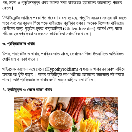
গম, ময়দা ও গ্লুটেনসমৃদ্ধ খাবার অনেক সময় থাইরয়েড হরমোনের ভারসাম্যে প্রভাব
ফেলে।
নিউট্রিয়েন্টস জার্নালে প্রকাশিত গবেষণায় বলা হয়েছে, গ্লুটেন অন্ত্রের স্বাস্থ্য নষ্ট করতে
পারে এবং এর প্রভাব গিয়ে পড়ে থাইরয়েড গ্রন্থির ওপর। অনেক বিশেষজ্ঞ থাইরয়েড
রোগীদের জন্য গ্লুটেন-মুক্ত খাদ্যতালিকা (Gluten-free diet) পরামর্শ দেন, যাতে
শরীরের হজমপ্রক্রিয়া ও হরমোন কার্যকারিতা স্বাভাবিক থাকে।
৩. প্রক্রিয়াজাত খাবার
চিপস, প্যাকেটজাত খাবার, প্রক্রিয়াজাত মাংস, ফ্রোজেন পিজা ইত্যাদিতে অতিরিক্ত
সোডিয়াম বা লবণ থাকে।
থাইরয়েড হরমোন কমে গেলে (Hypothyroidism) এ ধরনের খাবার রক্তচাপ বাড়িয়ে
হৃদরোগের ঝুঁকি বাড়ায়। আবার অতিরিক্ত লবণ শরীরের হরমোনের ভারসাম্য নষ্ট করতে
পারে। তাই প্রক্রিয়াজাত খাবার যতটা সম্ভব এড়িয়ে চলা উচিত।
৪. ফ্যাটযুক্ত ও তেলে ভাজা খাবার