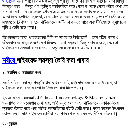
থাইরয়েড
হলো শরীরের একটি গুরুত্বপূর্ণ গ্রন্থি, যা মেটাবলিজম ও হরমোনের ভারসাম্য
নিয়ন্ত্রণ করে। কিন্তু এই গ্রন্থির কার্যকারিতা কমে গেলে বা বেড়ে গেলে শরীরে দেখা দেয়
নানা উপসর্গ— কারো ওজন হঠাৎ বাড়তে শুরু করে, কারো আবার কমে যায়। দেখা দেয়
অতিরিক্ত ক্লান্তি, দুর্বলতা, মনোযোগে সমস্যা, এমনকি ত্বক ও চুলেও পরিবর্তন আসে।
সময়মতো চিকিৎসা না হলে থাইরয়েডের জটিলতা বাড়তে পারে এবং দীর্ঘমেয়াদে ক্যান্সারের
ঝুঁকিও তৈরি হতে পারে।
বিশেষজ্ঞদের মতে, থাইরয়েডের চিকিৎসা সাধারণত দীর্ঘমেয়াদি। তবে সঠিক খাবার ও
জীবনযাপনের মাধ্যমে এই রোগ নিয়ন্ত্রণে রাখা সম্ভব। কিছু খাবার রয়েছে, যেগুলো
থাইরয়েডের সমস্যা বাড়িয়ে দেয়। চলুন একে একে জেনে নেওয়া যাক।
শরীরে
থাইরয়েড সমস্যা তৈরি করা খাবার
১. সয়াবিন ও সয়াজাত পণ্য
সয়াবিন, টফু, সয়া দুধ প্রভৃতি খাবারে থাকে ফাইটোইস্ট্রোজেন ও গয়ট্রোজেন, যা
থাইরয়েড হরমোনের স্বাভাবিক নিঃসরণে বাধা দিতে পারে।
২০১৫ সালে Journal of Clinical Endocrinology & Metabolism-এ
প্রকাশিত এক গবেষণায় দেখা যায়, অতিরিক্ত সয়া গ্রহণ থাইরয়েডের কার্যকারিতায়
ব্যাঘাত ঘটাতে পারে এবং শরীরে আয়োডিনের ঘাটতি তৈরি করে। ফলে হরমোন উৎপাদন
ব্যাহত হয়। তাই থাইরয়েড রোগীরা সয়া পণ্য খেলে তা যেন হয় সীমিত পরিমাণে।
২. গ্লুটেন