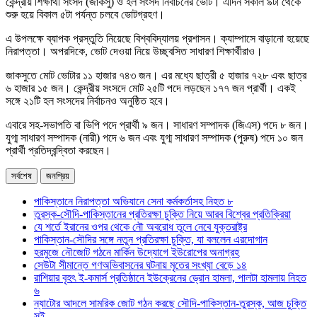
কেন্দ্রীয় শিক্ষার্থী সংসদ (জাকসু) ও হল সংসদ নির্বাচনের ভোট। এদিন সকাল ৯টা থেকে
শুরু হয়ে বিকাল ৫টা পর্যন্ত চলবে ভোটগ্রহণ।
এ উপলক্ষে ব্যাপক প্রস্তুতি নিয়েছে বিশ্ববিদ্যালয় প্রশাসন। ক্যাম্পাসে বাড়ানো হয়েছে
নিরাপত্তা। অপরদিকে, ভোট দেওয়া নিয়ে উচ্ছ্বসিত সাধারণ শিক্ষার্থীরাও।
জাকসুতে মোট ভোটার ১১ হাজার ৭৪৩ জন। এর মধ্যে ছাত্রী ৫ হাজার ৭২৮ এবং ছাত্র
৬ হাজার ১৫ জন। কেন্দ্রীয় সংসদে মোট ২৫টি পদে লড়ছেন ১৭৭ জন প্রার্থী। একই
সঙ্গে ২১টি হল সংসদের নির্বাচনও অনুষ্ঠিত হবে।
এবারে সহ-সভাপতি বা ভিপি পদে প্রার্থী ৯ জন। সাধারণ সম্পাদক (জিএস) পদে ৮ জন।
যুগ্ম সাধারণ সম্পাদক (নারী) পদে ৬ জন এবং যুগ্ম সাধারণ সম্পাদক (পুরুষ) পদে ১০ জন
প্রার্থী প্রতিদ্বন্দ্বিতা করছেন।
সর্বশেষ
জনপ্রিয়
পাকিস্তানে নিরাপত্তা অভিযানে সেনা কর্মকর্তাসহ নিহত ৮
তুরস্ক-সৌদি-পাকিস্তানের প্রতিরক্ষা চুক্তি নিয়ে আরব বিশ্বের প্রতিক্রিয়া
যে শর্তে ইরানের ওপর থেকে নৌ অবরোধ তুলে নেবে যুক্তরাষ্ট্র
পাকিস্তান-সৌদির সঙ্গে নতুন প্রতিরক্ষা চুক্তি, যা বললেন এরদোগান
হরমুজে নৌজোট গঠনে মার্কিন উদ্যোগে ইউরোপের অনাগ্রহ
সেউটা সীমান্তে গণঅভিবাসনের ঘটনায় মৃতের সংখ্যা বেড়ে ১৪
রাশিয়ার বৃহৎ ই-কমার্স প্রতিষ্ঠানে ইউক্রেনের ড্রোন হামলা, পালটা হামলায় নিহত
৬
ন্যাটোর আদলে সামরিক জোট গঠন করছে সৌদি-পাকিস্তান-তুরস্ক, আজ চুক্তি
সই