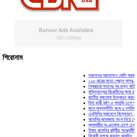
শিরোনাম
তরুণদের আন্দোলনে মোদি সরকার দুর্বল
১২৮ বারের মতো পেছাল সাগর-রুনি হত
স্বৈরাচার পতনের পর গুপ্ত বাহিনীর আত্
মুক্তিযুদ্ধের বিরোধীদের ক্ষমা চাইতে হ
জাতীয় বৃক্ষমেলা উদ্বোধন করলেন প্রধা
টানা ভারী বর্ষণ ও পাহাড়ি ঢলে পানিবন্দ
জুনে মূল্যস্ফীতি কমে ৯ দশমিক ১৬
এনসিপির সমাবেশে বিস্ফোরণ, যুবলীগে
খামেনির জানাজায় অংশ নিয়ে দেশে ফি
ব্যবসায়ীর অণ্ডকোষ চেপে চেক-স্ট্যা
ইমাম খামেনির রাষ্ট্রীয় অন্ত্যেষ্টিক্র
বিরোধী দলকে জয়নুল আবদিন, আপনার