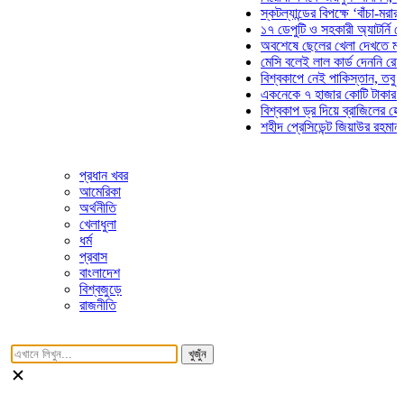
স্কটল্যান্ডের বিপক্ষে ‘বাঁচা-মরার লড়
১৭ ডেপুটি ও সহকারী অ্যাটর্নি জেনা
অবশেষে ছেলের খেলা দেখতে মাঠে 
মেসি বলেই লাল কার্ড দেননি রেফারি!
বিশ্বকাপে নেই পাকিস্তান, তবু প্রত
একনেকে ৭ হাজার কোটি টাকার ৫ প্র
বিশ্বকাপ ড্র দিয়ে ব্রাজিলের হেক্সা ম
শহীদ প্রেসিডেন্ট জিয়াউর রহমান সমাধ
প্রধান খবর
আমেরিকা
অর্থনীতি
খেলাধুলা
ধর্ম
প্রবাস
বাংলাদেশ
বিশ্বজুড়ে
রাজনীতি
খুজুঁন