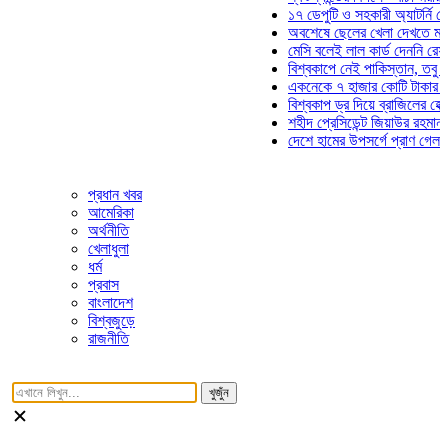
১৭ ডেপুটি ও সহকারী অ্যাটর্নি জেনারে
অবশেষে ছেলের খেলা দেখতে মাঠে আস
মেসি বলেই লাল কার্ড দেননি রেফারি! ফ
বিশ্বকাপে নেই পাকিস্তান, তবু প্রতিট
একনেকে ৭ হাজার কোটি টাকার ৫ প্রকল
বিশ্বকাপ ড্র দিয়ে ব্রাজিলের হেক্সা মিশন
শহীদ প্রেসিডেন্ট জিয়াউর রহমান সমাধিত
দেশে হামের উপসর্গে প্রাণ গেল আরও ৮
প্রধান খবর
আমেরিকা
অর্থনীতি
খেলাধুলা
ধর্ম
প্রবাস
বাংলাদেশ
বিশ্বজুড়ে
রাজনীতি
খুজুঁন