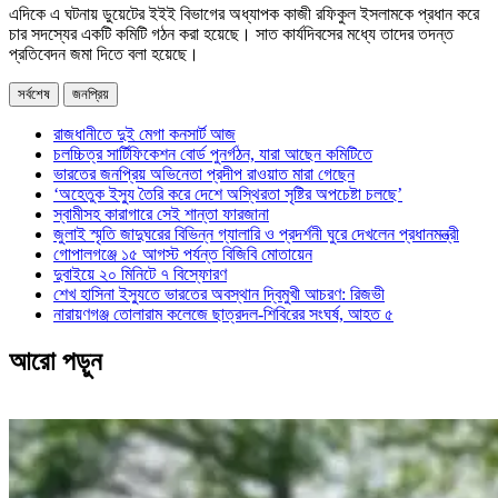
এদিকে এ ঘটনায় ডুয়েটের ইইই বিভাগের অধ্যাপক কাজী রফিকুল ইসলামকে প্রধান করে
চার সদস্যের একটি কমিটি গঠন করা হয়েছে। সাত কার্যদিবসের মধ্যে তাদের তদন্ত
প্রতিবেদন জমা দিতে বলা হয়েছে।
সর্বশেষ
জনপ্রিয়
রাজধানীতে দুই মেগা কনসার্ট আজ
চলচ্চিত্র সার্টিফিকেশন বোর্ড পুনর্গঠন, যারা আছেন কমিটিতে
ভারতের জনপ্রিয় অভিনেতা প্রদীপ রাওয়াত মারা গেছেন
‘অহেতুক ইস্যু তৈরি করে দেশে অস্থিরতা সৃষ্টির অপচেষ্টা চলছে’
স্বামীসহ কারাগারে সেই শান্তা ফারজানা
জুলাই স্মৃতি জাদুঘরের বিভিন্ন গ্যালারি ও প্রদর্শনী ঘুরে দেখলেন প্রধানমন্ত্রী
গোপালগঞ্জে ১৫ আগস্ট পর্যন্ত বিজিবি মোতায়েন
দুবাইয়ে ২০ মিনিটে ৭ বিস্ফোরণ
শেখ হাসিনা ইস্যুতে ভারতের অবস্থান দ্বিমুখী আচরণ: রিজভী
নারায়ণগঞ্জ তোলারাম কলেজে ছাত্রদল-শিবিরের সংঘর্ষ, আহত ৫
আরো পড়ুন