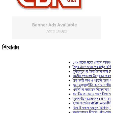
শিরোনাম
১২৮ বারের মতো পেছাল সাগর-রুনি হত্
স্বৈরাচার পতনের পর গুপ্ত বাহিনীর আত্মপ
মুক্তিযুদ্ধের বিরোধীদের ক্ষমা চাইতে হবে
জাতীয় বৃক্ষমেলা উদ্বোধন করলেন প্রধানম
টানা ভারী বর্ষণ ও পাহাড়ি ঢলে পানিবন্দি চ
জুনে মূল্যস্ফীতি কমে ৯ দশমিক ১৬ শ
এনসিপির সমাবেশে বিস্ফোরণ, যুবলীগের 
খামেনির জানাজায় অংশ নিয়ে দেশে ফিরল
ব্যবসায়ীর অণ্ডকোষ চেপে চেক-স্ট্যাম্
ইমাম খামেনির রাষ্ট্রীয় অন্ত্যেষ্টিক্রিয়
বিরোধী দলকে জয়নুল আবদিন, আপনারা 
স্কটল্যান্ডের বিপক্ষে ‘বাঁচা-মরার লড়াই