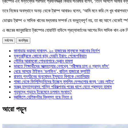
ট্রাম্পের এই মন্তব্যের পরপরই প্রধানমন্ত্রী কিয়ার স্টারমার বলেন, ‘তিনি আসলে আমার বন্
তবে নিজের অবস্থানে অনড় থেকে ট্রাম্প আবারও বলেন, ‌‘আমি মনে করি সে খুব খারাপভাব
ডোনাল্ড ট্রাম্প ও সাদিক খানের মধ্যকার সম্পর্ক যে বন্ধুত্বপূর্ণ নয়, তা বহু আগে থেকেই স
এ বছরের জানুয়ারিতে ট্রাম্পের হোয়াইট হাউসে প্রত্যাবর্তনের আগের দিন সাদিক খান এক ন
সর্বশেষ
জনপ্রিয়
কানাডায় ভয়াবহ দাবানল, ২০ হাজারের মানুষকে সরানোর নির্দেশ
যুক্তরাষ্ট্রকে কোনো ছাড় দেয়নি ইরান: পেজেশকিয়ান
সৌদির আরামকো শোধনাগারে ড্রোন হামলা
ভারতে শিক্ষার্থীদের আত্মহত্যার নেপথ্যে ‘পরীক্ষার চাপ ও প্রশ্ন ফাঁস’
ধেয়ে আসছে টাইফুন ‘ডলফিন’, বাতিল হাজারো ফ্লাইট
রাফাহ পুনর্গঠনের অনুমোদন ইস্যুতে বিপাকে নেতানিয়াহু
গাজা থেকে ফিলিস্তিনিদের উচ্ছেদ মুসলিম দেশগুলোর জন্য ‘রেড লাইন’
অস্ত্র হস্তান্তরসহ শান্তি পরিকল্পনার পরের ধাপে যেতে প্রস্তুত হামাস
গৃহযুদ্ধে গড়াবে ইয়েমেনে চলমান সংঘাত?
ব্রাজিলে হেলিকপ্টার বিধ্বস্ত হয়ে নিহত ৪
আরো পড়ুন