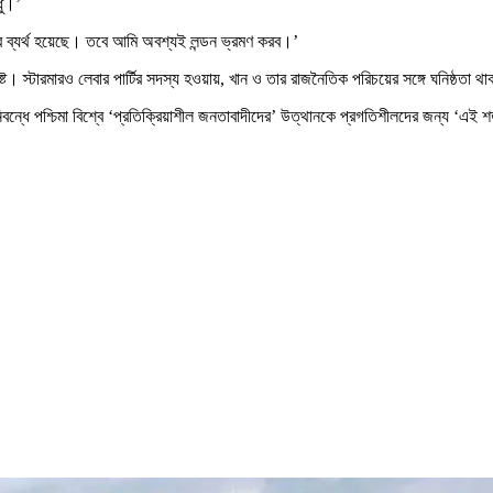
ধু।’
ে ব্যর্থ হয়েছে। তবে আমি অবশ্যই লন্ডন ভ্রমণ করব।’
্পষ্ট। স্টারমারও লেবার পার্টির সদস্য হওয়ায়, খান ও তার রাজনৈতিক পরিচয়ের সঙ্গে ঘনিষ্ঠতা থ
িবন্ধে পশ্চিমা বিশ্বে ‘প্রতিক্রিয়াশীল জনতাবাদীদের’ উত্থানকে প্রগতিশীলদের জন্য ‘এই