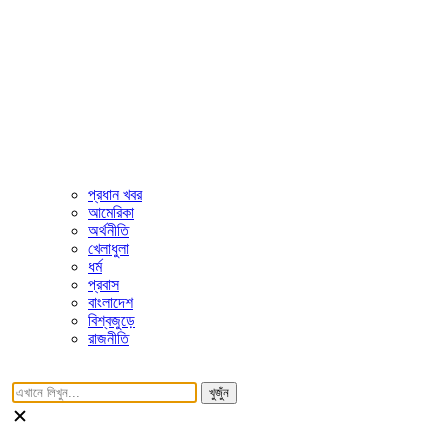
প্রধান খবর
আমেরিকা
অর্থনীতি
খেলাধুলা
ধর্ম
প্রবাস
বাংলাদেশ
বিশ্বজুড়ে
রাজনীতি
খুজুঁন