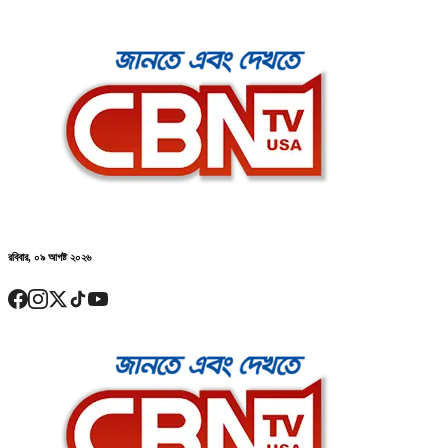
রবিবার, ০৯ আগষ্ট ২০২৬