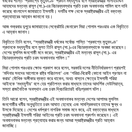
ধর্ষকের শাস্তি ‘প্রকাশ্যে মৃত্যুদণ্ড’ প্রদান মধ্যযুগীয় বলে স্বরাষ্ট্রমন্ত্রী সালাহউদ্দিন
আহমদের মন্তব্য রাসূল (সা.)-এর বিচারব্যবস্থার প্রতি চরম অবমাননার শামিল বলে দাবি
করেছে বাংলাদেশ জামায়াতে ইসলামী। দলটির পক্ষ থেকে স্বরাষ্ট্রমন্ত্রীর এই বক্তব্য
প্রত্যাহারের আহ্বান জানানো হয়।
আজ শুক্রবার দুপুরে জামায়াতের সেক্রেটারি জেনারেল মিয়া গোলাম পরওয়ার এক বিবৃতিতে
এ আহ্বান জানান।
বিবৃতিতে তিনি বলেন, “স্বরাষ্ট্রমন্ত্রী ধর্ষকের সর্বোচ্চ শাস্তি ‘প্রকাশ্যে মৃত্যুদণ্ড’
প্রদানকে মধ্যযুগীয় বলে মূলত তিনি রাসূল (সা.)-এর বিচারব্যবস্থাকে অবজ্ঞা করেছেন।
দেশের মুসলিম জনগোষ্ঠী মনে করেন, স্বরাষ্ট্রমন্ত্রীর এই মন্তব্য রাসূল (সা.)- এর
বিচারব্যবস্থার প্রতি চরম অবমাননার শামিল।”
মিয়া গোলাম পরওয়ার ক্ষোভ প্রকাশ করে বলেন, সরকারি দলের নীতিনির্ধারকগণ প্রায়শই
‘মদিনার সনদের আলোকে রাষ্ট্র পরিচালনা’ এবং ‘শরিয়া-বিরোধী কোনো আইন প্রণয়ন না
করার’ মৌখিক অঙ্গীকার ব্যক্ত করে থাকেন, অথচ বাস্তব ক্ষেত্রে ইসলামী শরিয়া
আইনকে ‘মধ্যযুগীয়’ বলে হেয় প্রতিপন্ন করার মাধ্যমে তাদের আদর্শিক দেউলিয়াত্ব,
সস্তা রাজনৈতিক অবস্থান এবং চরম দ্বিচারিতারই বহিঃপ্রকাশ ঘটল।
তিনি আরো বলেন, স্বরাষ্ট্রমন্ত্রীর এই অবমাননাকর মন্তব্য দেশের আপামর মুসলিম
জনগোষ্ঠীর ধর্মীয় অনুভূতিতে চরম আঘাত হেনেছে এবং সামগ্রিকভাবে তাদের ক্ষুব্ধ ও
উসকে দিয়েছে। দেশের ধর্মপ্রাণ নাগরিক সমাজ মনে করে, এই বক্তব্যের মাধ্যমে
স্বরাষ্ট্রমন্ত্রী ইসলামী শরিয়া আইনের প্রতি চরম অবমাননা প্রদর্শন করেছেন। এই
অবমাননাকর মন্তব্য প্রত্যাহার করার জন্য আমরা স্বরাষ্ট্রমন্ত্রীর প্রতি আহ্বান
জানাচ্ছি।