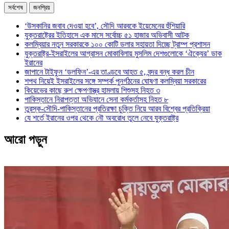
সর্বশেষ
জনপ্রিয়
‘উসকানির জবাব দেওয়া হবে’, সৌদি আরবকে ইয়েমেনের হুঁশিয়ারি
যুক্তরাষ্ট্রের ইতিহাসে এক মাসে সর্বোচ্চ ৫১ হাজার অভিবাসী আটক
কলম্বিয়ার নতুন সরকারকে ১০০ কোটি ডলার সহায়তা দিচ্ছে ট্রাম্প প্রশাসন
যুক্তরাষ্ট্র-ইসরাইলের আগ্রাসন মোকাবিলায় মুসলিম দেশগুলোকে ‘ঐক্যের’ ডাক
ইরানের
জাপানে টাইফুন ‘ডলফিন’-এর তাণ্ডবে আহত ৫, বন্দর বন্ধ করল চীন
শপথ নিয়েই ইসরাইলের সঙ্গে সম্পর্ক পুনর্গঠনের ঘোষণা কলম্বিয়া সরকারের
কিয়েভের কাছে রুশ ক্ষেপণাস্ত্র হামলায় শিশুসহ নিহত ৩
পাকিস্তানে নিরাপত্তা অভিযানে সেনা কর্মকর্তাসহ নিহত ৮
তুরস্ক-সৌদি-পাকিস্তানের প্রতিরক্ষা চুক্তি নিয়ে আরব বিশ্বের প্রতিক্রিয়া
যে শর্তে ইরানের ওপর থেকে নৌ অবরোধ তুলে নেবে যুক্তরাষ্ট্র
আরো পড়ুন