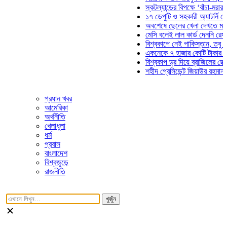
স্কটল্যান্ডের বিপক্ষে ‘বাঁচা-মরার লড়া
১৭ ডেপুটি ও সহকারী অ্যাটর্নি জেনার
অবশেষে ছেলের খেলা দেখতে মাঠে আ
মেসি বলেই লাল কার্ড দেননি রেফারি! 
বিশ্বকাপে নেই পাকিস্তান, তবু প্রতি
একনেকে ৭ হাজার কোটি টাকার ৫ প্রক
বিশ্বকাপ ড্র দিয়ে ব্রাজিলের হেক্সা মি
শহীদ প্রেসিডেন্ট জিয়াউর রহমান সমাধি
প্রধান খবর
আমেরিকা
অর্থনীতি
খেলাধুলা
ধর্ম
প্রবাস
বাংলাদেশ
বিশ্বজুড়ে
রাজনীতি
খুজুঁন