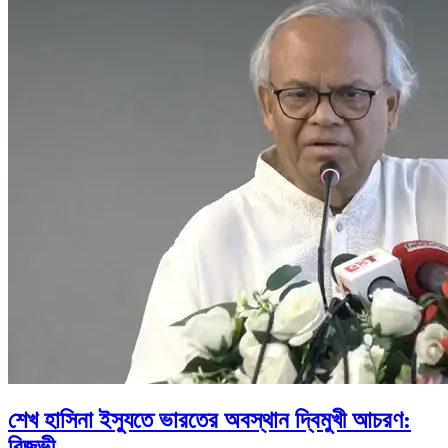
শেখ হাসিনা ইস্যুতে ভারতের অবস্থান দ্বিমুখী আচরণ:
রিজভী