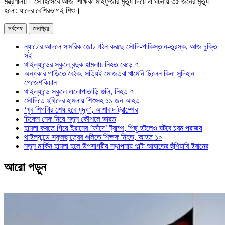
মন্ত্রণালয়। সে হিসেবে আজ শিক্ষিকা মাহফুজার মৃত্যু দিয়ে এ ঘটনায় ৩৫ জনের মৃত্যু
হলো; যাদের বেশিরভাগই শিশু।
সর্বশেষ
জনপ্রিয়
ন্যাটোর আদলে সামরিক জোট গঠন করছে সৌদি-পাকিস্তান-তুরস্ক, আজ চুক্তি
সই
থাইল্যান্ডের স্কুলে বন্দুক হামলায় নিহত বেড়ে ৭
অন্ধকার গাড়িতে বৈঠক, সত্যিই মোজতবা খামেনি ছিলেন কিনা সন্দিহান
পেজেশকিয়ান
থাইল্যান্ডে স্কুলে এলোপাতাড়ি গুলি, নিহত ৭
সৌদিতে হুথিদের হামলায় শিশুসহ ১১ জন আহত
‘খুব শিগগির শেষ হবে যুদ্ধ’, আশাবাদ ট্রাম্পের
চিকেন নেক নিয়ে নতুন কৌশলে ভারত
হামলা করতে গিয়ে ইরানের ‘ফাঁদে’ ট্রাম্প, পিছু হটলেও ঘটবে চরম পরাজয়
থাইল্যান্ডে স্কুলছাত্রের গুলিতে শিক্ষক নিহত, আহত ১০
নতুন মার্কিন হামলা হলে উপসাগরীয় স্থাপনায় পাল্টা আঘাতের হুঁশিয়ারি ইরানের
আরো পড়ুন