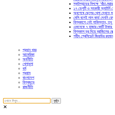
স্কটল্যান্ডের বিপক্ষে ‘বাঁচা-মরার লড়াই
১৭ ডেপুটি ও সহকারী অ্যাটর্নি জেনারে
অবশেষে ছেলের খেলা দেখতে মাঠে আস
মেসি বলেই লাল কার্ড দেননি রেফারি! ফ
বিশ্বকাপে নেই পাকিস্তান, তবু প্রতিট
একনেকে ৭ হাজার কোটি টাকার ৫ প্রকল
বিশ্বকাপ ড্র দিয়ে ব্রাজিলের হেক্সা মিশ
শহীদ প্রেসিডেন্ট জিয়াউর রহমান সমাধিত
প্রধান খবর
আমেরিকা
অর্থনীতি
খেলাধুলা
ধর্ম
প্রবাস
বাংলাদেশ
বিশ্বজুড়ে
রাজনীতি
খুজুঁন