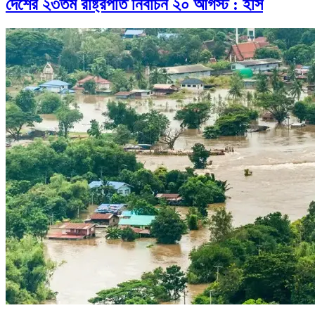
দেশের ২৩তম রাষ্ট্রপতি নির্বাচন ২০ আগস্ট : ইসি