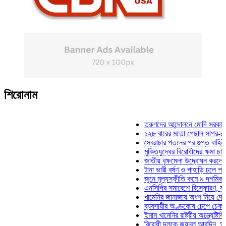
শিরোনাম
তরুণদের আন্দোলনে মোদি সরকার দুর্বল হ
১২৮ বারের মতো পেছাল সাগর-রুনি হত্
স্বৈরাচার পতনের পর গুপ্ত বাহিনীর আত্মপ
মুক্তিযুদ্ধের বিরোধীদের ক্ষমা চাইতে হবে
জাতীয় বৃক্ষমেলা উদ্বোধন করলেন প্রধানম
টানা ভারী বর্ষণ ও পাহাড়ি ঢলে পানিবন্দি 
জুনে মূল্যস্ফীতি কমে ৯ দশমিক ১৬ শ
এনসিপির সমাবেশে বিস্ফোরণ, যুবলীগের
খামেনির জানাজায় অংশ নিয়ে দেশে ফিরল
ব্যবসায়ীর অণ্ডকোষ চেপে চেক-স্ট্যাম্
ইমাম খামেনির রাষ্ট্রীয় অন্ত্যেষ্টিক্রিয়
বিরোধী দলকে জয়নুল আবদিন, আপনারা