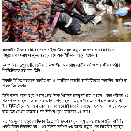
রাজধানীর উত্তরার দিয়াবাড়িতে মাইলস্টোন স্কুল অ্যান্ড কলেজে সামরিক বিমান
বিধ্বস্তের ঘটনায় মাহফুজা (৪৫) নামে এক শিক্ষিকার মৃত্যু হয়েছে।
বৃহস্পতিবার দুপুর পৌনে ১টায় চিকিৎসাধীন অবস্থায় জাতীয় বার্ন ও প্লাস্টিক সার্জারি
ইনস্টিটিউটে মারা যান তিনি।
বিষয়টি নিশ্চিত করেছেন জাতীয় বার্ন ও প্লাস্টিক সার্জারি ইনস্টিটিউটের আবাসিক সার্জন ডা.
শাওন বিন রহমান।
তিনি বলেন, আজ দুপুর পৌনে ১টার দিকে শিক্ষিকা মাহফুজা মারা গেছেন। তার শরীরের ২৫
শতাংশ দগ্ধ ছিল। তারও শ্বাসনালী পোড়া ছিল। এই ঘটনায় এখন পর্যন্ত জাতীয় বার্ন
ইনস্টিটিউটে ১৯ জন মারা গেছেন। বর্তমানে চিকিৎসাধীন আছেন ২৩ জন এবং ১৪ জনকে
ছাড়পত্র দেওয়া হয়েছে। সব মি‌লি‌য়ে প্রাণ হারালেন ৩৫ জন।
গত ২১ জুলাই উত্তরার দিয়াবাড়িতে মাইলস্টোন স্কুল অ্যান্ড কলেজে সামরিক বাহিনীর
একটি বিমান বিধ্বস্ত হয়। ওই ঘটনায় সর্বশেষ ৩৪ জনের মৃত্যুর খবর দিয়েছিল স্বাস্থ্য