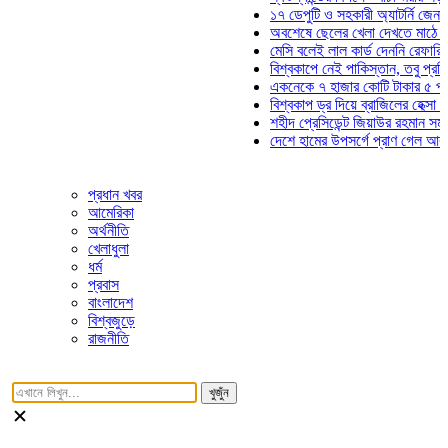
১৭ ডেপুটি ও সহকারী অ্যাটর্নি জেনারেলের
অবশেষে ছেলের খেলা দেখতে মাঠে আসছে
মেসি বলেই লাল কার্ড দেননি রেফারি! ফাউল
বিশ্বকাপে নেই পাকিস্তান, তবু প্রতিটি গ
একনেকে ৭ হাজার কোটি টাকার ৫ প্রকল্পে
বিশ্বকাপ ড্র দিয়ে ব্রাজিলের হেক্সা মিশন শু
শহীদ প্রেসিডেন্ট জিয়াউর রহমান সমাধিতে য
দেশে হামের উপসর্গে প্রাণ গেল আরও ৮ শ
প্রধান খবর
আমেরিকা
অর্থনীতি
খেলাধুলা
ধর্ম
প্রবাস
বাংলাদেশ
বিশ্বজুড়ে
রাজনীতি
খুজুঁন