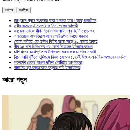
সর্বশেষ
জনপ্রিয়
চট্টগ্রামে গ্যাস সংকটের কারণে অচল হয়ে পড়ছে জনজীবন
স্ত্রীর আত্মহত্যা মামলায় জামিন পেলেন আলভী
মরক্কো থেকে ঝুঁকি নিয়ে সাগর পাড়ি, প্রাণহানি বেড়ে ৭২
এমবাপ্পেকে বাংলাদেশে আনার পরিকল্পনা করছে সরকার
মেঘনা নদীতে এক ইলিশ বিক্রি হলো সাড়ে ১০ হাজার টাকায়
দীর্ঘ ১৫ মাস চিকিৎসার পর দেশে ফিরলেন ইলিয়াস কাঞ্চন
চট্টগ্রামের বন্যাদুর্গত ৩ উপজেলা সফর করবেন প্রধানমন্ত্রী
চীনে ভারি বৃষ্টিতে ভূমিধসে নিহত বেড়ে ২৫, বেইজিংসহ একাধিক অঞ্চলে সতর্কতা
শতবর্ষের রেকর্ড ভাঙল দক্ষিণ কোরিয়ার তাপমাত্রা
হামাসের দুই কমান্ডারকে হত্যার দাবি ইসরাইলের
আরো পড়ুন