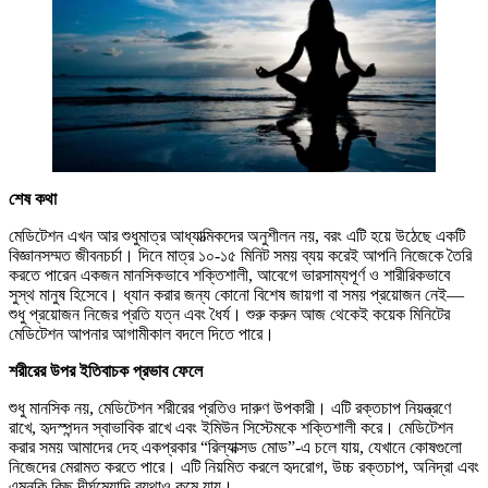
শেষ কথা
মেডিটেশন এখন আর শুধুমাত্র আধ্যাত্মিকদের অনুশীলন নয়, বরং এটি হয়ে উঠেছে একটি
বিজ্ঞানসম্মত জীবনচর্চা। দিনে মাত্র ১০-১৫ মিনিট সময় ব্যয় করেই আপনি নিজেকে তৈরি
করতে পারেন একজন মানসিকভাবে শক্তিশালী, আবেগে ভারসাম্যপূর্ণ ও শারীরিকভাবে
সুস্থ মানুষ হিসেবে। ধ্যান করার জন্য কোনো বিশেষ জায়গা বা সময় প্রয়োজন নেই—
শুধু প্রয়োজন নিজের প্রতি যত্ন এবং ধৈর্য। শুরু করুন আজ থেকেই কয়েক মিনিটের
মেডিটেশন আপনার আগামীকাল বদলে দিতে পারে।
শরীরের উপর ইতিবাচক প্রভাব ফেলে
শুধু মানসিক নয়, মেডিটেশন শরীরের প্রতিও দারুণ উপকারী। এটি রক্তচাপ নিয়ন্ত্রণে
রাখে, হৃদস্পন্দন স্বাভাবিক রাখে এবং ইমিউন সিস্টেমকে শক্তিশালী করে। মেডিটেশন
করার সময় আমাদের দেহ একপ্রকার “রিল্যাক্সড মোড”-এ চলে যায়, যেখানে কোষগুলো
নিজেদের মেরামত করতে পারে। এটি নিয়মিত করলে হৃদরোগ, উচ্চ রক্তচাপ, অনিদ্রা এবং
এমনকি কিছু দীর্ঘমেয়াদি ব্যথাও কমে যায়।