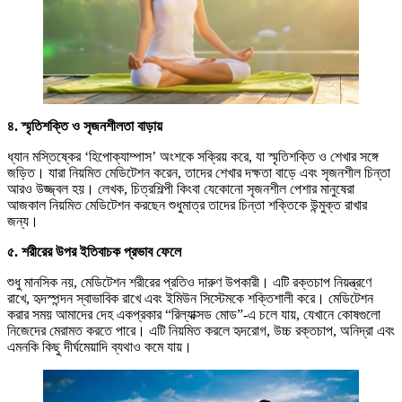
৪. স্মৃতিশক্তি ও সৃজনশীলতা বাড়ায়
ধ্যান মস্তিষ্কের ‘হিপোক্যাম্পাস’ অংশকে সক্রিয় করে, যা স্মৃতিশক্তি ও শেখার সঙ্গে
জড়িত। যারা নিয়মিত মেডিটেশন করেন, তাদের শেখার দক্ষতা বাড়ে এবং সৃজনশীল চিন্তা
আরও উজ্জ্বল হয়। লেখক, চিত্রশিল্পী কিংবা যেকোনো সৃজনশীল পেশার মানুষেরা
আজকাল নিয়মিত মেডিটেশন করছেন শুধুমাত্র তাদের চিন্তা শক্তিকে উন্মুক্ত রাখার
জন্য।
৫. শরীরের উপর ইতিবাচক প্রভাব ফেলে
শুধু মানসিক নয়, মেডিটেশন শরীরের প্রতিও দারুণ উপকারী। এটি রক্তচাপ নিয়ন্ত্রণে
রাখে, হৃদস্পন্দন স্বাভাবিক রাখে এবং ইমিউন সিস্টেমকে শক্তিশালী করে। মেডিটেশন
করার সময় আমাদের দেহ একপ্রকার “রিল্যাক্সড মোড”-এ চলে যায়, যেখানে কোষগুলো
নিজেদের মেরামত করতে পারে। এটি নিয়মিত করলে হৃদরোগ, উচ্চ রক্তচাপ, অনিদ্রা এবং
এমনকি কিছু দীর্ঘমেয়াদি ব্যথাও কমে যায়।