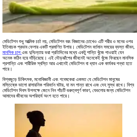
মেডিটেশন শুধু আত্মিক চর্চা নয়, মেডিটেশন বরং বিজ্ঞানের চোখেও এটি শরীর ও মনের ওপর
ইতিবাচক প্রভাব ফেলার একটি প্রমাণিত উপায়। মেডিটেশন বর্তমান সময়ের ব্যস্ত জীবন,
মানসিক চাপ
এবং দুশ্চিন্তায় ভরা প্রতিদিনের মধ্যে একটু শান্তি খুঁজে পাওয়াই যেন
অনেক কঠিন হয়ে দাঁড়িয়েছে। এই দৌড়ঝাঁপের জীবনেই অনেকেই খুঁজে ফিরছেন মানসিক
প্রশান্তি এবং শারীরিক স্বস্তি আর এখানেই মেডিটেশন বা ধ্যান এক কার্যকর পন্থা হতে
পারে।
বিশ্বজুড়ে চিকিৎসক, মনোবিজ্ঞানী এবং গবেষকেরা একমত যে মেডিটেশন মানুষের
মস্তিষ্কে ভালো রাসায়নিক পরিবর্তন ঘটায়, যা মন শান্ত রাখে এবং দেহ সুস্থ রাখে। বিশ্ব
মেডিটেশন দিবস উপলক্ষে জেনে নিন পাঁচটি গুরুত্বপূর্ণ কারণ, যেগুলোর জন্য মেডিটেশন
আমাদের জীবনের অপরিহার্য অংশ হতে পারে।