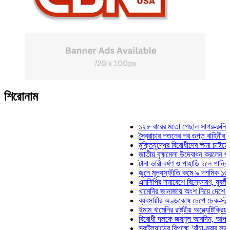
শিরোনাম
১২৮ বারের মতো পেছাল সাগর-রুনি হত্যা 
স্বৈরাচার পতনের পর গুপ্ত বাহিনীর আত্মপ্রক
মুক্তিযুদ্ধের বিরোধীদের ক্ষমা চাইতে হবে: মু
জাতীয় বৃক্ষমেলা উদ্বোধন করলেন প্রধানমন্ত
টানা ভারী বর্ষণ ও পাহাড়ি ঢলে পানিবন্দি চট্ট
জুনে মূল্যস্ফীতি কমে ৯ দশমিক ১৬ শতাং
এনসিপির সমাবেশে বিস্ফোরণ, যুবলীগের দুই
খামেনির জানাজায় অংশ নিয়ে দেশে ফিরলেন 
ব্যবসায়ীর অণ্ডকোষ চেপে চেক-স্ট্যাম্পে 
ইমাম খামেনির রাষ্ট্রীয় অন্ত্যেষ্টিক্রিয়ায় স
বিরোধী দলকে জয়নুল আবদিন, আপনারা ৭১
স্কটল্যান্ডের বিপক্ষে ‘বাঁচা-মরার লড়াইয়ে’