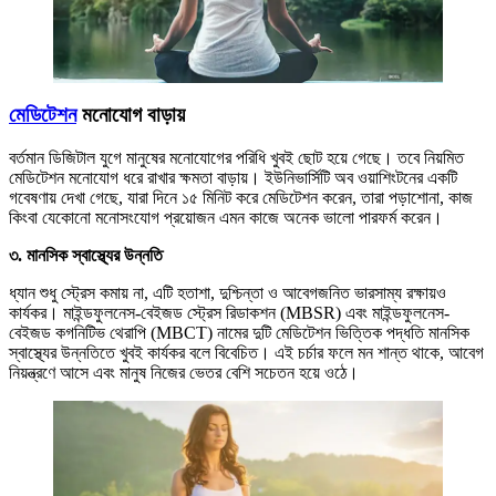
মেডিটেশন
মনোযোগ বাড়ায়
বর্তমান ডিজিটাল যুগে মানুষের মনোযোগের পরিধি খুবই ছোট হয়ে গেছে। তবে নিয়মিত
মেডিটেশন মনোযোগ ধরে রাখার ক্ষমতা বাড়ায়। ইউনিভার্সিটি অব ওয়াশিংটনের একটি
গবেষণায় দেখা গেছে, যারা দিনে ১৫ মিনিট করে মেডিটেশন করেন, তারা পড়াশোনা, কাজ
কিংবা যেকোনো মনোসংযোগ প্রয়োজন এমন কাজে অনেক ভালো পারফর্ম করেন।
৩. মানসিক স্বাস্থ্যের উন্নতি
ধ্যান শুধু স্ট্রেস কমায় না, এটি হতাশা, দুশ্চিন্তা ও আবেগজনিত ভারসাম্য রক্ষায়ও
কার্যকর। মাইন্ডফুলনেস-বেইজড স্ট্রেস রিডাকশন (MBSR) এবং মাইন্ডফুলনেস-
বেইজড কগনিটিভ থেরাপি (MBCT) নামের দুটি মেডিটেশন ভিত্তিক পদ্ধতি মানসিক
স্বাস্থ্যের উন্নতিতে খুবই কার্যকর বলে বিবেচিত। এই চর্চার ফলে মন শান্ত থাকে, আবেগ
নিয়ন্ত্রণে আসে এবং মানুষ নিজের ভেতর বেশি সচেতন হয়ে ওঠে।