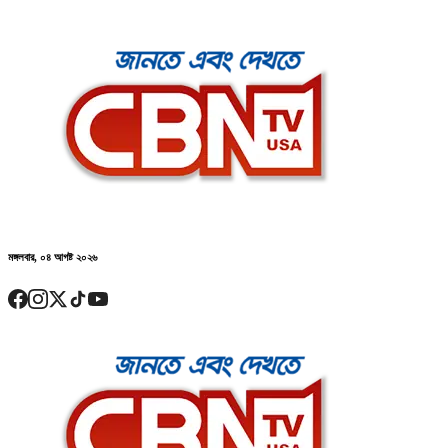
মঙ্গলবার, ০৪ আগষ্ট ২০২৬