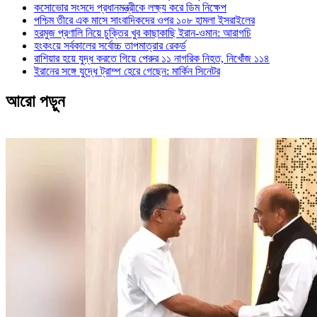
কসোভোর সংসদে প্রধানমন্ত্রীকে লক্ষ্য করে ডিম নিক্ষেপ
পশ্চিম তীরে এক মাসে সাংবাদিকদের ওপর ১০৮ হামলা ইসরাইলের
হরমুজ প্রণালি নিয়ে চুক্তির খুব কাছাকাছি ইরান-ওমান: আরাগচি
হংকংয়ে সর্বকালের সর্বোচ্চ তাপমাত্রার রেকর্ড
রাশিয়ার হয়ে যুদ্ধ করতে গিয়ে পেরুর ১১ নাগরিক নিহত, নিখোঁজ ১১৪
ইরানের সঙ্গে যুদ্ধে ট্রাম্প হেরে গেছেন: মার্কিন সিনেটর
আরো পড়ুন