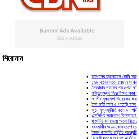
শিরোনাম
তরুণদের আন্দোলনে মোদি সরকার দুর্ব
১২৮ বারের মতো পেছাল সাগর-রুনি হ
স্বৈরাচার পতনের পর গুপ্ত বাহিনীর আত
মুক্তিযুদ্ধের বিরোধীদের ক্ষমা চাইতে 
জাতীয় বৃক্ষমেলা উদ্বোধন করলেন প্রধ
টানা ভারী বর্ষণ ও পাহাড়ি ঢলে পানিবন্
জুনে মূল্যস্ফীতি কমে ৯ দশমিক ১
এনসিপির সমাবেশে বিস্ফোরণ, যুবলীগ
খামেনির জানাজায় অংশ নিয়ে দেশে ফ
ব্যবসায়ীর অণ্ডকোষ চেপে চেক-স্ট্যা
ইমাম খামেনির রাষ্ট্রীয় অন্ত্যেষ্টিক্
বিরোধী দলকে জয়নুল আবদিন, আপনা