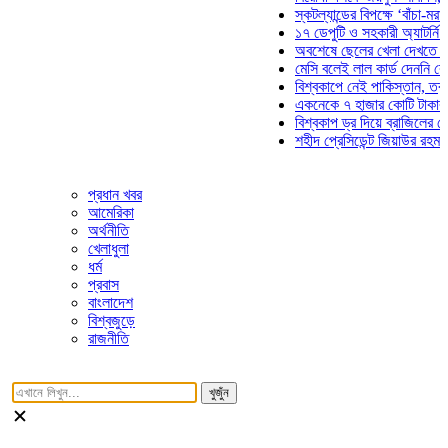
স্কটল্যান্ডের বিপক্ষে ‘বাঁচা-মরার ল
১৭ ডেপুটি ও সহকারী অ্যাটর্নি জেন
অবশেষে ছেলের খেলা দেখতে মাঠে
মেসি বলেই লাল কার্ড দেননি রেফারি
বিশ্বকাপে নেই পাকিস্তান, তবু প্র
একনেকে ৭ হাজার কোটি টাকার ৫ প্
বিশ্বকাপ ড্র দিয়ে ব্রাজিলের হেক্সা ম
শহীদ প্রেসিডেন্ট জিয়াউর রহমান সমা
প্রধান খবর
আমেরিকা
অর্থনীতি
খেলাধুলা
ধর্ম
প্রবাস
বাংলাদেশ
বিশ্বজুড়ে
রাজনীতি
খুজুঁন