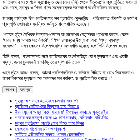
জাতিসংঘ বাংলাদেশকে স্বল্পোন্নত দেশ (এলডিসি) থেকে উত্তরণের প্রস্তুতিতে সহায়তা
এবং শ্রম, স্বাস্থ্য ও শিক্ষা খাতে সংস্কারমূলক উদ্যোগে অংশীদারিত্ব করেছে।
জলবায়ু কার্যক্রম ছিল জাতিসংঘের সব প্রচেষ্টার কেন্দ্রবিন্দু। পরিবেশগত টেকসই ও দুর্যোগ
প্রস্তুতি জোরদারে সমন্বিত কর্মসূচি বাস্তবায়িত হয়েছে।
গোয়েন লুইস বৈশ্বিক উদ্যোগগুলোতে বাংলাদেশের নেতৃত্বের প্রশংসা করেন- যেমন
‘সবার জন্য আগাম সতর্কবার্তা’, ‘শিক্ষা রূপান্তর উদ্যোগ’ এবং ‘খাদ্য ব্যবস্থা
সম্মেলন’। এসব ক্ষেত্রে উল্লেখযোগ্য অগ্রগতি হয়েছে বলে তিনি উল্লেখ করেন।
তিনি বলেন, ‘বাংলাদেশের সঙ্গে জাতিসংঘের অংশীদারিত্ব যৌথ মূল্যবোধ এবং একটি
সমৃদ্ধ, জলবায়ু-সহনশীল ভবিষ্যতের স্বপ্নভিত্তিক।’
গুইন লুইস আরও বলেন, ‘আমরা প্রতিশ্রুতিবদ্ধ- কাউকে পিছিয়ে না রেখে লিঙ্গসমতা ও
মানবাধিকারের মূল্যবোধকে আমাদের সব কর্মকাণ্ডে প্রতিফলিত করতে।’
সর্বশেষ
জনপ্রিয়
গৃহযুদ্ধে গড়াবে ইয়েমেনে চলমান সংঘাত?
ব্রাজিলে হেলিকপ্টার বিধ্বস্ত হয়ে নিহত ৪
ইরান যুদ্ধে অস্ত্র ‘কমে যাওয়ায়’ উৎপাদন বাড়াচ্ছে যুক্তরাষ্ট্র
গাজায় ধ্বংসস্তূপ থেকে ১৯ লাশ উদ্ধার, বেশিরভাগ নারী-শিশু
মক্কা প্রতিরক্ষা জোটে যোগ দিতে পারে মিসর
মোজতবা খামেনির ভিডিও প্রকাশ
সার্বিয়ায় ঐতিহাসিক সফরে গেলেন জেলেনস্কি