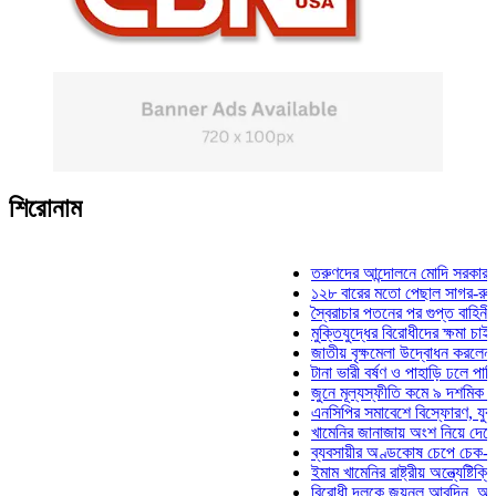
শিরোনাম
তরুণদের আন্দোলনে মোদি সরকার দুর্বল হয়
১২৮ বারের মতো পেছাল সাগর-রুনি হত্যা 
স্বৈরাচার পতনের পর গুপ্ত বাহিনীর আত্মপ্রক
মুক্তিযুদ্ধের বিরোধীদের ক্ষমা চাইতে হবে: ম
জাতীয় বৃক্ষমেলা উদ্বোধন করলেন প্রধানমন্ত
টানা ভারী বর্ষণ ও পাহাড়ি ঢলে পানিবন্দি চট্
জুনে মূল্যস্ফীতি কমে ৯ দশমিক ১৬ শতা
এনসিপির সমাবেশে বিস্ফোরণ, যুবলীগের দু
খামেনির জানাজায় অংশ নিয়ে দেশে ফিরলেন
ব্যবসায়ীর অণ্ডকোষ চেপে চেক-স্ট্যাম্পে 
ইমাম খামেনির রাষ্ট্রীয় অন্ত্যেষ্টিক্রিয়ায় 
বিরোধী দলকে জয়নুল আবদিন, আপনারা ৭১