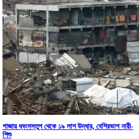
গাজায় ধ্বংসস্তূপ থেকে ১৯ লাশ উদ্ধার, বেশিরভাগ নারী-
শিশু