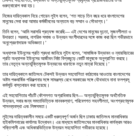
টেকসই সহযোগিতা, উদ্ভাবন ও অন্তর্ভুক্তিমূলক প্রবৃদ্ধির প্রয়োজনীয়তার ওপর
গুরুত্বারোপ করা হয়।
নিজের দায়িত্বকাল নিয়ে গোয়েন লুইস বলেন, ‘গত সাড়ে তিন বছর ধরে বাংলাদেশের
মানুষের সেবা করা আমার কর্মজীবনের অন্যতম বড় সম্মান ও সৌভাগ্য।’
তিনি বলেন, ‘আমি সরাসরি প্রত্যক্ষ করেছি— এই দেশের মানুষের দৃঢ়তা, সৃজনশীলতা ও
উদারতা। সরকার, নাগরিক সমাজ ও উন্নয়ন অংশীদারদের সঙ্গে কাজ করা ছিল গভীরভাবে
অনুপ্রেরণাদায়ক অভিজ্ঞতা।’
অধ্যাপক ইউনূসের প্রতি শ্রদ্ধা জানিয়ে লুইস বলেন, ‘সামাজিক উদ্ভাবন ও ন্যায়বিচারের
প্রতি অধ্যাপক ইউনূসের আজীবন নিষ্ঠা বিশ্বজুড়ে কোটি মানুষকে অনুপ্রাণিত করছে।
তার নেতৃত্ব অন্তর্ভুক্তিমূলক উন্নয়নের ধারণাকে নতুন মাত্রা দিয়েছে।’
তার দায়িত্বকালে জাতিসংঘ টেকসই উন্নয়ন সহযোগিতা কাঠামোর আওতায় বাংলাদেশের
অষ্টম পঞ্চবার্ষিক পরিকল্পনার সঙ্গে সামঞ্জস্য রেখে সরকারের সঙ্গে যৌথভাবে নানা ফলপ্রসূ
কর্মসূচি বাস্তবায়ন করা হয়েছে।
এই সহযোগিতার পাঁচটি কৌশলগত অগ্রাধিকার ছিল— অন্তর্ভুক্তিমূলক অর্থনৈতিক
উন্নয়ন, সবার জন্য সমতাভিত্তিক মানবকল্যাণ, পরিবেশগত সহনশীলতা, অংশগ্রহণমূলক
শাসনব্যবস্থা এবং লিঙ্গসমতা।
লুইসের দায়িত্বকালীন সময়ে একটি গুরুত্বপূর্ণ অর্জন ছিল ঢাকায় জাতিসংঘ মানবাধিকার
হাইকমিশনারের কার্যালয় উদ্বোধন। এর মাধ্যমে জাতিসংঘের মানবাধিকার কার্যক্রম আরও
শক্তিশালী এবং অধিকারভিত্তিক উন্নয়ন সহযোগিতা গভীরতর হয়েছে।