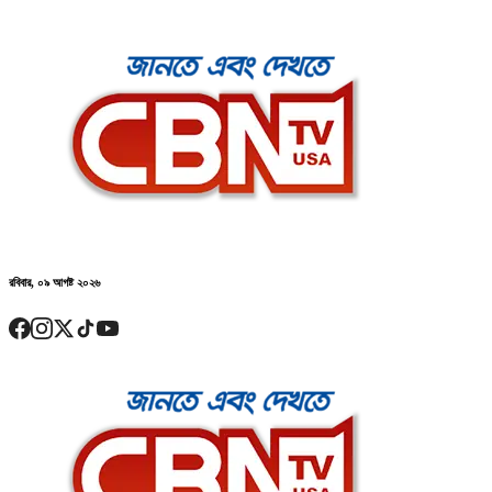
রবিবার, ০৯ আগষ্ট ২০২৬