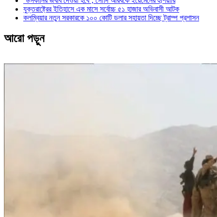
‘উসকানির জবাব দেওয়া হবে’, সৌদি আরবকে ইয়েমেনের হুঁশিয়ারি
যুক্তরাষ্ট্রের ইতিহাসে এক মাসে সর্বোচ্চ ৫১ হাজার অভিবাসী আটক
কলম্বিয়ার নতুন সরকারকে ১০০ কোটি ডলার সহায়তা দিচ্ছে ট্রাম্প প্রশাসন
আরো পড়ুন