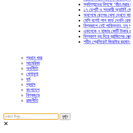
স্কটল্যান্ডের বিপক্ষে ‘বাঁচা-মরার লড়াইয়ে
১৭ ডেপুটি ও সহকারী অ্যাটর্নি জেনারেলে
অবশেষে ছেলের খেলা দেখতে মাঠে আসছে
মেসি বলেই লাল কার্ড দেননি রেফারি! ফাউল
বিশ্বকাপে নেই পাকিস্তান, তবু প্রতিটি 
একনেকে ৭ হাজার কোটি টাকার ৫ প্রকল্প
বিশ্বকাপ ড্র দিয়ে ব্রাজিলের হেক্সা মিশন শ
শহীদ প্রেসিডেন্ট জিয়াউর রহমান সমাধিতে য
প্রধান খবর
আমেরিকা
অর্থনীতি
খেলাধুলা
ধর্ম
প্রবাস
বাংলাদেশ
বিশ্বজুড়ে
রাজনীতি
খুজুঁন