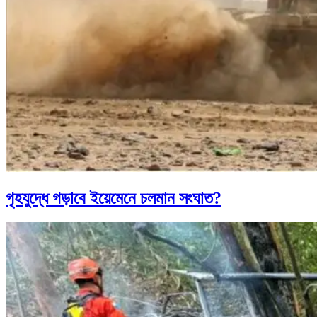
গৃহযুদ্ধে গড়াবে ইয়েমেনে চলমান সংঘাত?