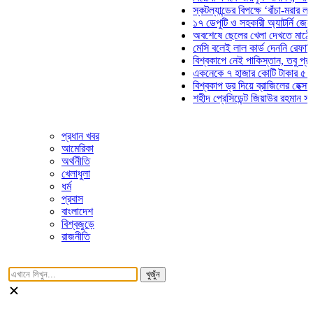
স্কটল্যান্ডের বিপক্ষে ‘বাঁচা-মরার লড়াইয়
১৭ ডেপুটি ও সহকারী অ্যাটর্নি জেনারেল
অবশেষে ছেলের খেলা দেখতে মাঠে আসছ
মেসি বলেই লাল কার্ড দেননি রেফারি! ফা
বিশ্বকাপে নেই পাকিস্তান, তবু প্রতিটি
একনেকে ৭ হাজার কোটি টাকার ৫ প্রকল্
বিশ্বকাপ ড্র দিয়ে ব্রাজিলের হেক্সা মিশন 
শহীদ প্রেসিডেন্ট জিয়াউর রহমান সমাধিতে
প্রধান খবর
আমেরিকা
অর্থনীতি
খেলাধুলা
ধর্ম
প্রবাস
বাংলাদেশ
বিশ্বজুড়ে
রাজনীতি
খুজুঁন