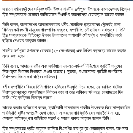
সনাতন ধর্মাবলম্বীদের সর্ববৃহৎ ধর্মীয় উৎসব শারদীয় দুর্গাপূজা উপলক্ষে বাংলাদেশসহ বিশ্বের
হিন্দু সম্প্রদায়কে শুভেচ্ছা জানিয়েছেন বিএনপির ভারপ্রাপ্ত চেয়ারম্যান তারেক রহমান।
তিনি বলেন, বাংলাদেশের আবহমানকালের ধর্মীয়-সামাজিক মূল্যবোধের সৌন্দর্যই হলো
বিভিন্ন ধর্মাবলম্বী মানুষের পারস্পরিক বন্ধুত্ব, সম্প্রীতি, সৌহার্দ্য ও ভ্রাতৃত্ব। তিনি
হিন্দু সম্প্রদায়কে নিশ্চিন্তে উৎসব উদযাপনের পাশাপাশি সৌহার্দ্য ও সম্প্রীতির বার্তা
ছড়িয়ে দেওয়ার আহ্বান জানান।
শারদীয় দুর্গাপূজা উপলক্ষে রোববার (২৮ সেপ্টেম্বর) এক লিখিত বক্তব্যে তারেক রহমান
এসব কথা বলেন।
তিনি বলেন, আমাদের রাষ্ট্র এবং সংবিধানে দল-মত-ধর্ম-বর্ণ নির্বিশেষে প্রতিটি মানুষের
নিরাপত্তা বিধানের নিশ্চয়তা দেওয়া হয়েছে। সুতরাং, বাংলাদেশের প্রতিটি নাগরিকের
নিরাপত্তা বিধান করা রাষ্ট্রের দায়িত্ব।
ধর্মীয় সম্প্রীতির বিষয়ে তিনি পবিত্র হাদিসের উদ্ধৃতি দিয়ে বলেন, যে ব্যক্তি রাষ্ট্রের
নিরাপত্তাপ্রাপ্ত অমুসলিমকে নির্যাতন করে বা তার অধিকার খর্ব করে, কেয়ামতের দিন
আমি সেই ব্যক্তির বিরুদ্ধে লড়বো।
তারেক রহমান অভিযোগ করেন, ফ্যাসিবাদী শাসনামলে শারদীয় উৎসবকে ঘিরে সাম্প্রদায়িক
পরিস্থিতি সৃষ্টির অপচেষ্টা দেখা গেছে। এ ধরনের পরিস্থিতি যেন আর তৈরি না হয়,
সেজন্য আইনশৃঙ্খলা বাহিনীকে সতর্ক ও সজাগ থাকার আহ্বান জানান তিনি।
হিন্দু সম্প্রদায়ের প্রতি আহ্বান জানিয়ে বিএনপির ভারপ্রাপ্ত চেয়ারম্যান বলেন, আপনারা