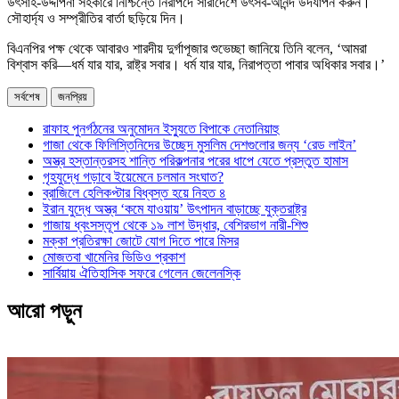
উৎসাহ-উদ্দীপনা সহকারে নিশ্চিন্তে নিরাপদে সারাদেশে উৎসব-আনন্দ উদযাপন করুন।
সৌহার্দ্য ও সম্প্রীতির বার্তা ছড়িয়ে দিন।
বিএনপির পক্ষ থেকে আবারও শারদীয় দুর্গাপূজার শুভেচ্ছা জানিয়ে তিনি বলেন, ‘আমরা
বিশ্বাস করি—ধর্ম যার যার, রাষ্ট্র সবার। ধর্ম যার যার, নিরাপত্তা পাবার অধিকার সবার।’
সর্বশেষ
জনপ্রিয়
রাফাহ পুনর্গঠনের অনুমোদন ইস্যুতে বিপাকে নেতানিয়াহু
গাজা থেকে ফিলিস্তিনিদের উচ্ছেদ মুসলিম দেশগুলোর জন্য ‘রেড লাইন’
অস্ত্র হস্তান্তরসহ শান্তি পরিকল্পনার পরের ধাপে যেতে প্রস্তুত হামাস
গৃহযুদ্ধে গড়াবে ইয়েমেনে চলমান সংঘাত?
ব্রাজিলে হেলিকপ্টার বিধ্বস্ত হয়ে নিহত ৪
ইরান যুদ্ধে অস্ত্র ‘কমে যাওয়ায়’ উৎপাদন বাড়াচ্ছে যুক্তরাষ্ট্র
গাজায় ধ্বংসস্তূপ থেকে ১৯ লাশ উদ্ধার, বেশিরভাগ নারী-শিশু
মক্কা প্রতিরক্ষা জোটে যোগ দিতে পারে মিসর
মোজতবা খামেনির ভিডিও প্রকাশ
সার্বিয়ায় ঐতিহাসিক সফরে গেলেন জেলেনস্কি
আরো পড়ুন