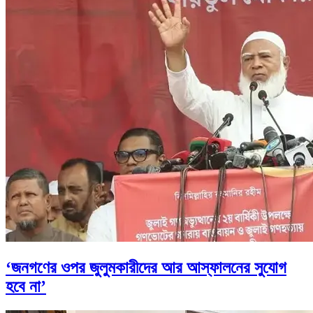
‘জনগণের ওপর জুলুমকারীদের আর আস্ফালনের সুযোগ
হবে না’