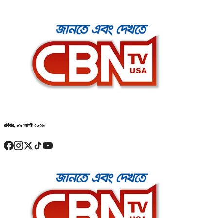
রবিবার, ০৯ আগষ্ট ২০২৬