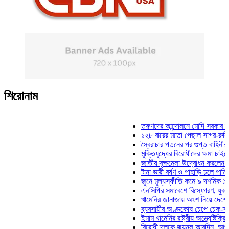
শিরোনাম
তরুণদের আন্দোলনে মোদি সরকার দুর্বল হয
১২৮ বারের মতো পেছাল সাগর-রুনি হত্য
স্বৈরাচার পতনের পর গুপ্ত বাহিনীর আত্মপ্
মুক্তিযুদ্ধের বিরোধীদের ক্ষমা চাইতে হবে:
জাতীয় বৃক্ষমেলা উদ্বোধন করলেন প্রধানমন
টানা ভারী বর্ষণ ও পাহাড়ি ঢলে পানিবন্দি চট
জুনে মূল্যস্ফীতি কমে ৯ দশমিক ১৬ শত
এনসিপির সমাবেশে বিস্ফোরণ, যুবলীগের দ
খামেনির জানাজায় অংশ নিয়ে দেশে ফিরলে
ব্যবসায়ীর অণ্ডকোষ চেপে চেক-স্ট্যাম্পে
ইমাম খামেনির রাষ্ট্রীয় অন্ত্যেষ্টিক্রিয়ায়
বিরোধী দলকে জয়নুল আবদিন, আপনারা 