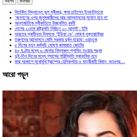
সর্বশেষ
জনপ্রিয়
বিতর্কিত সিদ্ধান্তে ভুল স্বীকার, ক্ষমা চাইলেন ইনফান্তিনো
‘জনগণের ওপর জুলুমকারীদের আর আস্ফালনের সুযোগ হবে না’
আন্তর্জাতিক স্বীকৃতিতে উচ্ছ্বসিত বুবলী
দেশের ২৩তম রাষ্ট্রপতি নির্বাচন ২০ আগস্ট : ইসি
ভারতের স্বাধীনতা দিবসকে ‘ইন্ডিয়া ডে’ ঘোষণা যুক্তরাষ্ট্রের
তরুণদের আন্দোলনে মোদি সরকার দুর্বল হয়েছে: ওয়াংচুক
৫ দিনের নতুন কর্মসূচি ঘোষণা জামায়াত জোটের
৪৮ ঘণ্টার মধ্যে ৬ জেলায় নিম্নাঞ্চল প্লাবিত হওয়ার শঙ্কা
দুই-তিন দিনের মধ্যে গ্যাসের পরিস্থিতি স্বাভাবিক হবে
মাঝ আকাশে মুখোমুখি ট্রাম্পের হেলিকপ্টার ও যাত্রীবাহী বিমান, অতঃপর…
আরো পড়ুন