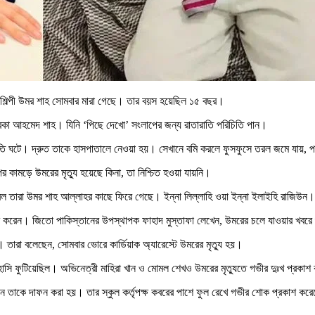
িল্পী উমর শাহ সোমবার মারা গেছে। তার বয়স হয়েছিল ১৫ বছর।
ারকা আহমেদ শাহ। যিনি ‘পিছে দেখো’ সংলাপের জন্য রাতারাতি পরিচিতি পান।
তি ঘটে। দ্রুত তাকে হাসপাতালে নেওয়া হয়। সেখানে বমি করলে ফুসফুসে তরল জমে যায়, পর
কামড়ে উমরের মৃত্যু হয়েছে কিনা, তা নিশ্চিত হওয়া যায়নি।
ল তারা উমর শাহ আল্লাহর কাছে ফিরে গেছে। ইন্না লিল্লাহি ওয়া ইন্না ইলাইহি রাজিউন।
শ করেন। জিতো পাকিস্তানের উপস্থাপক ফাহাদ মুস্তাফা লেখেন, উমরের চলে যাওয়ার খবরে 
তারা বলেছেন, সোমবার ভোরে কার্ডিয়াক অ্যারেস্টে উমরের মৃত্যু হয়।
াসি ফুটিয়েছিল। অভিনেত্রী মাহিরা খান ও মোমল শেখও উমরের মৃত্যুতে গভীর দুঃখ প্রকা
নে তাকে দাফন করা হয়। তার স্কুল কর্তৃপক্ষ কবরের পাশে ফুল রেখে গভীর শোক প্রকাশ কর