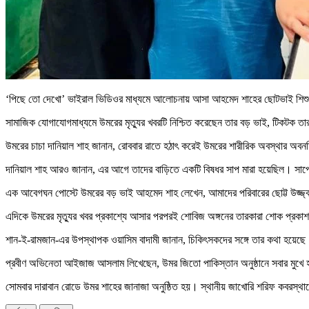
‘পিছে তো দেখো’ ভাইরাল ভিডিওর মাধ্যমে আলোচনায় আসা আহমেদ শাহের ছোটভাই শিশুশ
সামাজিক যোগাযোগমাধ্যমে উমরের মৃত্যুর খবরটি নিশ্চিত করেছেন তার বড় ভাই, টিকটক ত
উমরের চাচা দানিয়াল শাহ জানান, রোববার রাতে হঠাৎ করেই উমরের শারীরিক অবস্থার অবন
দানিয়াল শাহ আরও জানান, এর আগে তাদের বাড়িতে একটি বিষধর সাপ মারা হয়েছিল। সাপের 
এক আবেগঘন পোস্টে উমরের বড় ভাই আহমেদ শাহ লেখেন, আমাদের পরিবারের ছোট্ট উজ্জ্ব
এদিকে উমরের মৃত্যুর খবর প্রকাশ্যে আসার পরপরই শোবিজ অঙ্গনের তারকারা শোক প্রকা
শান-ই-রামজান-এর উপস্থাপক ওয়াসিম বাদামী জানান, চিকিৎসকদের সঙ্গে তার কথা হয়েছে। 
প্রবীণ অভিনেতা আইজাজ আসলাম লিখেছেন, উমর জিতো পাকিস্তান অনুষ্ঠানে সবার মুখে হ
সোমবার দারাবান রোডে উমর শাহের জানাজা অনুষ্ঠিত হয়। স্থানীয় জাখোরি শরিফ কবরস্থা