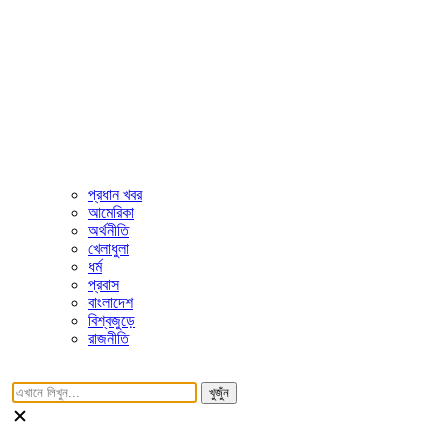
প্রধান খবর
আমেরিকা
অর্থনীতি
খেলাধুলা
ধর্ম
প্রবাস
বাংলাদেশ
বিশ্বজুড়ে
রাজনীতি
খুজুঁন