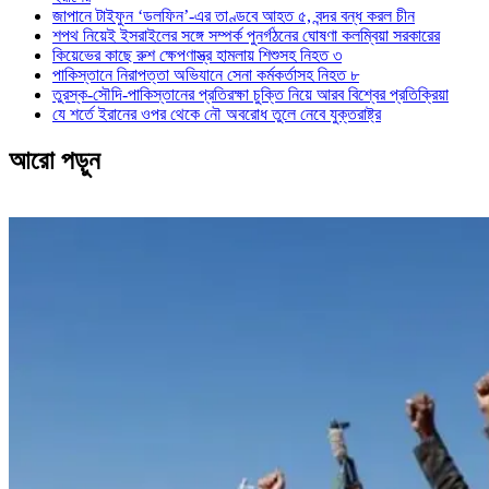
জাপানে টাইফুন ‘ডলফিন’-এর তাণ্ডবে আহত ৫, বন্দর বন্ধ করল চীন
শপথ নিয়েই ইসরাইলের সঙ্গে সম্পর্ক পুনর্গঠনের ঘোষণা কলম্বিয়া সরকারের
কিয়েভের কাছে রুশ ক্ষেপণাস্ত্র হামলায় শিশুসহ নিহত ৩
পাকিস্তানে নিরাপত্তা অভিযানে সেনা কর্মকর্তাসহ নিহত ৮
তুরস্ক-সৌদি-পাকিস্তানের প্রতিরক্ষা চুক্তি নিয়ে আরব বিশ্বের প্রতিক্রিয়া
যে শর্তে ইরানের ওপর থেকে নৌ অবরোধ তুলে নেবে যুক্তরাষ্ট্র
আরো পড়ুন