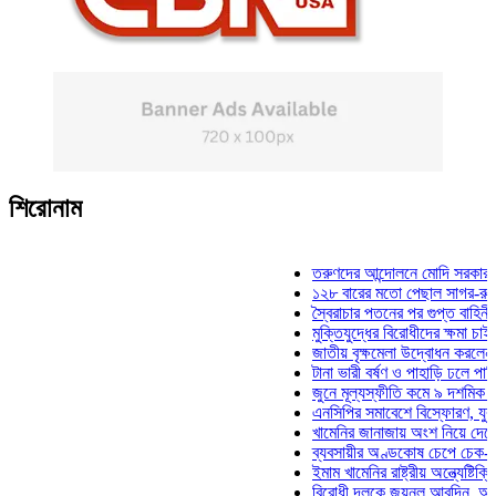
শিরোনাম
তরুণদের আন্দোলনে মোদি সরকার দুর্বল হয
১২৮ বারের মতো পেছাল সাগর-রুনি হত্যা
স্বৈরাচার পতনের পর গুপ্ত বাহিনীর আত্মপ্
মুক্তিযুদ্ধের বিরোধীদের ক্ষমা চাইতে হবে: 
জাতীয় বৃক্ষমেলা উদ্বোধন করলেন প্রধানমন
টানা ভারী বর্ষণ ও পাহাড়ি ঢলে পানিবন্দি চট
জুনে মূল্যস্ফীতি কমে ৯ দশমিক ১৬ শত
এনসিপির সমাবেশে বিস্ফোরণ, যুবলীগের দ
খামেনির জানাজায় অংশ নিয়ে দেশে ফিরলে
ব্যবসায়ীর অণ্ডকোষ চেপে চেক-স্ট্যাম্পে
ইমাম খামেনির রাষ্ট্রীয় অন্ত্যেষ্টিক্রিয়ায়
বিরোধী দলকে জয়নুল আবদিন, আপনারা ৭