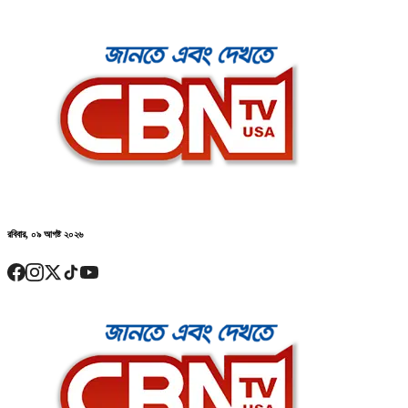
রবিবার, ০৯ আগষ্ট ২০২৬