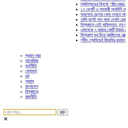
স্কটল্যান্ডের বিপক্ষে ‘বাঁচা-মরার লড়াইয়
১৭ ডেপুটি ও সহকারী অ্যাটর্নি জেনারেল
অবশেষে ছেলের খেলা দেখতে মাঠে আসছ
মেসি বলেই লাল কার্ড দেননি রেফারি! ফাউ
বিশ্বকাপে নেই পাকিস্তান, তবু প্রতিটি
একনেকে ৭ হাজার কোটি টাকার ৫ প্রকল্
বিশ্বকাপ ড্র দিয়ে ব্রাজিলের হেক্সা মিশন 
শহীদ প্রেসিডেন্ট জিয়াউর রহমান সমাধিতে
প্রধান খবর
আমেরিকা
অর্থনীতি
খেলাধুলা
ধর্ম
প্রবাস
বাংলাদেশ
বিশ্বজুড়ে
রাজনীতি
খুজুঁন