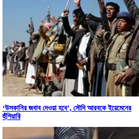
‘উসকানির জবাব দেওয়া হবে’, সৌদি আরবকে ইয়েমেনের
হুঁশিয়ারি