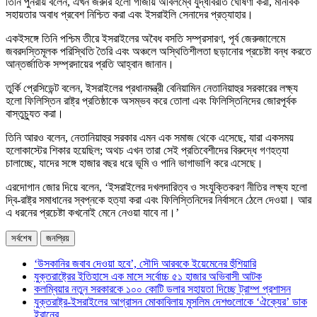
তিনি পুনরায় বলেন, এখন জরুরি হলো গাজায় অবিলম্বে যুদ্ধবিরতি ঘোষণা করা, মানবিক
সহায়তার অবাধ প্রবেশ নিশ্চিত করা এবং ইসরাইলি সেনাদের প্রত্যাহার।
একইসঙ্গে তিনি পশ্চিম তীরে ইসরাইলের অবৈধ বসতি সম্প্রসারণ, পূর্ব জেরুজালেমে
জবরদস্তিমূলক পরিস্থিতি তৈরি এবং অঞ্চলে অস্থিতিশীলতা ছড়ানোর প্রচেষ্টা বন্ধ করতে
আন্তর্জাতিক সম্প্রদায়ের প্রতি আহ্বান জানান।
তুর্কি প্রেসিডেন্ট বলেন, ইসরাইলের প্রধানমন্ত্রী বেনিয়ামিন নেতানিয়াহুর সরকারের লক্ষ্য
হলো ফিলিস্তিন রাষ্ট্র প্রতিষ্ঠাকে অসম্ভব করে তোলা এবং ফিলিস্তিনিদের জোরপূর্বক
বাস্তুচ্যুত করা।
তিনি আরও বলেন, নেতানিয়াহুর সরকার এমন এক সমাজ থেকে এসেছে, যারা একসময়
হলোকাস্টের শিকার হয়েছিল; অথচ এখন তারা সেই প্রতিবেশীদের বিরুদ্ধে গণহত্যা
চালাচ্ছে, যাদের সঙ্গে হাজার বছর ধরে ভূমি ও পানি ভাগাভাগি করে এসেছে।
এরদোগান জোর দিয়ে বলেন, ‘ইসরাইলের দখলদারিত্ব ও সংযুক্তিকরণ নীতির লক্ষ্য হলো
দ্বি-রাষ্ট্র সমাধানের স্বপ্নকে হত্যা করা এবং ফিলিস্তিনিদের নির্বাসনে ঠেলে দেওয়া। আর
এ ধরনের প্রচেষ্টা কখনোই মেনে নেওয়া যাবে না।’
সর্বশেষ
জনপ্রিয়
‘উসকানির জবাব দেওয়া হবে’, সৌদি আরবকে ইয়েমেনের হুঁশিয়ারি
যুক্তরাষ্ট্রের ইতিহাসে এক মাসে সর্বোচ্চ ৫১ হাজার অভিবাসী আটক
কলম্বিয়ার নতুন সরকারকে ১০০ কোটি ডলার সহায়তা দিচ্ছে ট্রাম্প প্রশাসন
যুক্তরাষ্ট্র-ইসরাইলের আগ্রাসন মোকাবিলায় মুসলিম দেশগুলোকে ‘ঐক্যের’ ডাক
ইরানের