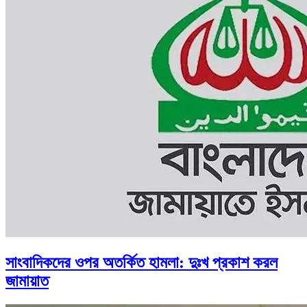
সাংবাদিকদের ওপর অতর্কিত হামলা: দুঃখ প্রকাশ করল
জামায়াত