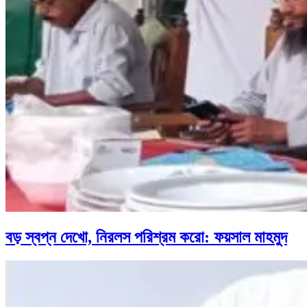
বড় স্বপ্ন দেখো, নিরলস পরিশ্রম করো: ফয়সাল মাহমুদ