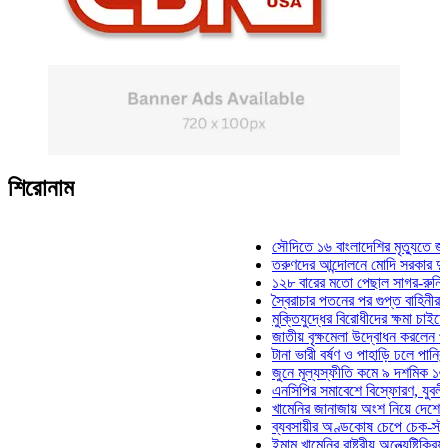
শিরোনাম
সৌদিতে ১৬ বাংলাদেশির মৃত্যুতে জামায়াতে
তরুণদের আন্দোলনে মোদি সরকার দুর্বল হয়েছে
১২৮ বারের মতো পেছাল সাগর-রুনি হত্যা মা
স্বৈরাচার পতনের পর গুপ্ত বাহিনীর আত্মপ্রকাশ:
মুক্তিযুদ্ধের বিরোধীদের ক্ষমা চাইতে হবে: মুক্
জাতীয় বৃক্ষমেলা উদ্বোধন করলেন প্রধানমন্ত্র
টানা ভারী বর্ষণ ও পাহাড়ি ঢলে পানিবন্দি চট্টগ্
জুনে মূল্যস্ফীতি কমে ৯ দশমিক ১৬ শতাংশ
এনসিপির সমাবেশে বিস্ফোরণ, যুবলীগের দুই ন
খামেনির জানাজায় অংশ নিয়ে দেশে ফিরলেন স্
ব্যবসায়ীর অণ্ডকোষ চেপে চেক-স্ট্যাম্পে স্
ইমাম খামেনির রাষ্ট্রীয় অন্ত্যেষ্টিক্রিয়ায় স্প