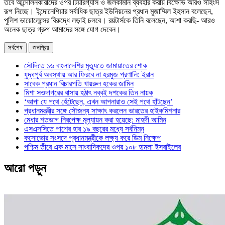
তবে আন্দোলনকারীদের ওপর টিয়ারগ্যাস ও জলকামান ব্যবহার করায় বিক্ষোভ আরও সহিংস
রূপ নিচ্ছে। ইন্দোনেশিয়ার সর্বাধিক ছাত্র ইউনিয়নের প্রধান মুজাম্মিল ইহসান বলেছেন,
পুলিশ ভায়োলেন্সের বিরুদ্ধে লড়াই চলবে। রয়টার্সকে তিনি বলেছেন, আশা করছি- আরও
অনেক ছাত্র গ্রুপ আমাদের সঙ্গে যোগ দেবেন।
সর্বশেষ
জনপ্রিয়
সৌদিতে ১৬ বাংলাদেশির মৃত্যুতে জামায়াতের শোক
যুদ্ধপূর্ব অবস্থায় আর ফিরবে না হরমুজ প্রণালি: ইরান
সাবেক প্রধান বিচারপতি খায়রুল হকের জামিন
মিশা সওদাগরের বাসায় হঠাৎ নব্বই দশকের তিন নায়ক
‘আপা যে পথে হেঁটেছেন, এখন আপনারাও সেই পথে হাঁটছেন’
প্রধানমন্ত্রীর সঙ্গে সৌজন্য সাক্ষাৎ করলেন ভারতের হাইকমিশনার
মেধার শতভাগ নিরপেক্ষ মূল্যায়ন করা হয়েছে: মাহদী আমিন
এসএসসিতে পাশের হার ১৯ বছরের মধ্যে সর্বনিম্ন
কসোভোর সংসদে প্রধানমন্ত্রীকে লক্ষ্য করে ডিম নিক্ষেপ
পশ্চিম তীরে এক মাসে সাংবাদিকদের ওপর ১০৮ হামলা ইসরাইলের
আরো পড়ুন