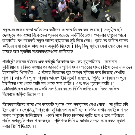
স্কুল-কলেজের মতো অফিসেও কর্মীদের আসতে নিষেধ করা হয়েছে। সংগৃহীত ছবি
দেশজুড়ে শুরু হওয়া বিক্ষোভের প্রভাব পড়েছে অর্থনীতিতেও। শুক্রবার দুপুরের আগে
জাকার্তার বেশ কয়েকটি স্কুল তাদের ছাত্রদের ছুটি দিয়ে দেয়। প্রায় সব অফিস তাদের
কর্মীদের বাসা থেকে কাজ করার অনুমতি দিয়েছে। কিছু কিছু স্থানে সেনা মোতায়েন করা
হয়েছে বলে স্থানীয় সংবাদমাধ্যমগুলো জানিয়েছে।
পার্লামেন্ট ভবনের বাইরের এক কর্মসূচি বিক্ষোভে রূপ নেয় বৃহস্পতিবার। আফনান
কুরিনিয়াওয়ান নিহত হওয়ার পর জাকার্তার পুলিশ সদর দপ্তরের সামনে বিক্ষোভের ডাক দেন
ইন্দোনেশীয় শিক্ষার্থীরা। এ ঘটনায় নিজেদের ভুল অবশ্য স্বীকার করে নিয়েছে দেশটির
পুলিশ। জাকার্তার পুলিশ প্রধান আসেপ ইদি সুহেরি বলেছেন, ‘পুলিশের প্রধান ও পুরো
ইউনিটের পক্ষ থেকে আমি মন থেকে ক্ষমা চাচ্ছি। এবং দুঃখ প্রকাশ করছি।’
মোটরসাইকেল চালকদের একটি সংগঠনের বরাতে বিবিসি জানিয়েছে, নিহত ব্যক্তি
বিক্ষোভে জড়িত ছিলেন না।
বিক্ষোভকারীদের মাঝে বেশ কয়েকটি স্থানে সেনা সদস্যদের দেখা গেছে। সংগৃহীত ছবি
ইন্দোনেশিয়ার প্রেসিডেন্ট প্রাবোও সুবিয়ান্তো একটি বিশেষ ভিডিওবার্তায় সবাইকে শান্ত
থাকার অনুরোধ জানিয়েছেন। একই সঙ্গে নিহত চালকের প্রতি দুঃখ ও তার পরিবারের
প্রতি সহানুভূতি প্রকাশ করেছেন। পুলিশকে তিনি এ ঘটনার তদন্ত করে দ্রুত সুরাহা
করার নির্দেশ দিয়েছেন।