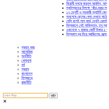
বিরোধী দলকে জয়নুল আবদিন, আপনারা ৭১ স
স্কটল্যান্ডের বিপক্ষে ‘বাঁচা-মরার লড়াইয়ে’ ম
১৭ ডেপুটি ও সহকারী অ্যাটর্নি জেনারেলের প
অবশেষে ছেলের খেলা দেখতে মাঠে আসছেন 
মেসি বলেই লাল কার্ড দেননি রেফারি! ফাউল ন
বিশ্বকাপে নেই পাকিস্তান, তবু প্রতিটি গোল
একনেকে ৭ হাজার কোটি টাকার ৫ প্রকল্পের 
বিশ্বকাপ ড্র দিয়ে ব্রাজিলের হেক্সা মিশন শুরু
প্রধান খবর
আমেরিকা
অর্থনীতি
খেলাধুলা
ধর্ম
প্রবাস
বাংলাদেশ
বিশ্বজুড়ে
রাজনীতি
খুজুঁন