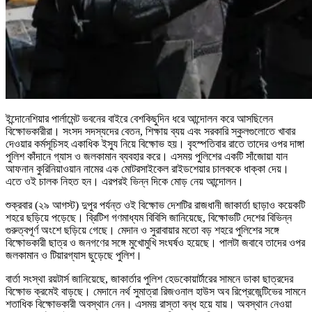
ইন্দোনেশিয়ার পার্লামেন্ট ভবনের বাইরে বেশকিছুদিন ধরে আন্দোলন করে আসছিলেন
বিক্ষোভকারীরা। সংসদ সদস্যদের বেতন, শিক্ষায় ব্যয় এবং সরকারি স্কুলগুলোতে খাবার
দেওয়ার কর্মসূচিসহ একাধিক ইস্যু নিয়ে বিক্ষোভ হয়। বৃহস্পতিবার রাতে তাদের ওপর দাঙ্গা
পুলিশ কাঁদানে গ্যাস ও জলকামান ব্যবহার করে। এসময় পুলিশের একটি সাঁজোয়া যান
আফনান কুরিনিয়াওয়ান নামের এক মোটরসাইকেল রাইডশেয়ার চালককে ধাক্কা দেয়।
এতে ওই চালক নিহত হন। এরপরই ভিন্ন দিকে মোড় নেয় আন্দোলন।
শুক্রবার (২৯ আগস্ট) দুপুর পর্যন্ত ওই বিক্ষোভ দেশটির রাজধানী জাকার্তা ছাড়াও কয়েকটি
শহরে ছড়িয়ে পড়েছে। ব্রিটিশ গণমাধ্যম বিবিসি জানিয়েছে, বিক্ষোভটি দেশের বিভিন্ন
গুরুত্বপূর্ণ অংশে ছড়িয়ে গেছে। মেদান ও সুরাবায়ার মতো বড় শহরে পুলিশের সঙ্গে
বিক্ষোভকারী ছাত্র ও জনগণের সঙ্গে মুখোমুখি সংঘর্ষও হয়েছে। পালটা জবাবে তাদের ওপর
জলকামান ও টিয়ারগ্যাস ছুড়েছে পুলিশ।
বার্তা সংস্থা রয়টার্স জানিয়েছে, জাকার্তার পুলিশ হেডকোয়ার্টারের সামনে ডাকা ছাত্রদের
বিক্ষোভ ক্রমেই বাড়ছে। মেদানে নর্থ সুমাত্রা রিজওনাল হাউস অব রিপ্রেজেন্টিভের সামনে
শতাধিক বিক্ষোভকারী অবস্থান নেন। এসময় রাস্তা বন্ধ হয়ে যায়। অবস্থান নেওয়া