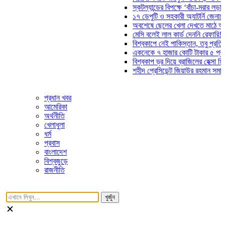
স্কটল্যান্ডের বিপক্ষে ‘বাঁচা-মরার লড়াইয়ে’ মা
১৭ ডেপুটি ও সহকারী অ্যাটর্নি জেনারেলের প
অবশেষে ছেলের খেলা দেখতে মাঠে আসছেন ভ
মেসি বলেই লাল কার্ড দেননি রেফারি! ফাউল নি
বিশ্বকাপে নেই পাকিস্তান, তবু প্রতিটি গোল
একনেকে ৭ হাজার কোটি টাকার ৫ প্রকল্পের 
বিশ্বকাপ ড্র দিয়ে ব্রাজিলের হেক্সা মিশন শুরু
শহীদ প্রেসিডেন্ট জিয়াউর রহমান সমাধিতে যুবদ
প্রধান খবর
আমেরিকা
অর্থনীতি
খেলাধুলা
ধর্ম
প্রবাস
বাংলাদেশ
বিশ্বজুড়ে
রাজনীতি
খুজুঁন