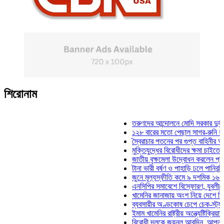
শিরোনাম
তরুণদের আন্দোলনে মোদি সরকার দুর্বল হয়েছে
১২৮ বারের মতো পেছাল সাগর-রুনি হত্যা মাম
স্বৈরাচার পতনের পর গুপ্ত বাহিনীর আত্মপ্রকাশ:
মুক্তিযুদ্ধের বিরোধীদের ক্ষমা চাইতে হবে: মুক্
জাতীয় বৃক্ষমেলা উদ্বোধন করলেন প্রধানমন্ত্রী
টানা ভারী বর্ষণ ও পাহাড়ি ঢলে পানিবন্দি চট্টগ্র
জুনে মূল্যস্ফীতি কমে ৯ দশমিক ১৬ শতাংশ
এনসিপির সমাবেশে বিস্ফোরণ, যুবলীগের দুই ন
খামেনির জানাজায় অংশ নিয়ে দেশে ফিরলেন স্
ব্যবসায়ীর অণ্ডকোষ চেপে চেক-স্ট্যাম্পে স্ব
ইমাম খামেনির রাষ্ট্রীয় অন্ত্যেষ্টিক্রিয়ায় স্প
বিরোধী দলকে জয়নুল আবদিন, আপনারা ৭১ স