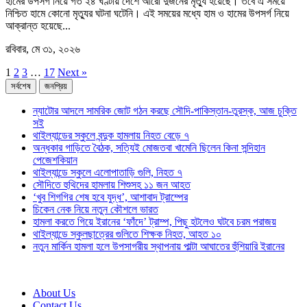
হামের উপসর্গ নিয়ে গত ২৪ ঘণ্টায় দেশে আরো দুজনের মৃত্যু হয়েছে। তবে এ সময়ে
নিশ্চিত হামে কোনো মৃত্যুর ঘটনা ঘটেনি। এই সময়ের মধ্যে হাম ও হামের উপসর্গ নিয়ে
আক্রান্ত হয়েছে...
রবিবার, মে ৩১, ২০২৬
1
2
3
…
17
Next »
সর্বশেষ
জনপ্রিয়
ন্যাটোর আদলে সামরিক জোট গঠন করছে সৌদি-পাকিস্তান-তুরস্ক, আজ চুক্তি
সই
থাইল্যান্ডের স্কুলে বন্দুক হামলায় নিহত বেড়ে ৭
অন্ধকার গাড়িতে বৈঠক, সত্যিই মোজতবা খামেনি ছিলেন কিনা সন্দিহান
পেজেশকিয়ান
থাইল্যান্ডে স্কুলে এলোপাতাড়ি গুলি, নিহত ৭
সৌদিতে হুথিদের হামলায় শিশুসহ ১১ জন আহত
‘খুব শিগগির শেষ হবে যুদ্ধ’, আশাবাদ ট্রাম্পের
চিকেন নেক নিয়ে নতুন কৌশলে ভারত
হামলা করতে গিয়ে ইরানের ‘ফাঁদে’ ট্রাম্প, পিছু হটলেও ঘটবে চরম পরাজয়
থাইল্যান্ডে স্কুলছাত্রের গুলিতে শিক্ষক নিহত, আহত ১০
নতুন মার্কিন হামলা হলে উপসাগরীয় স্থাপনায় পাল্টা আঘাতের হুঁশিয়ারি ইরানের
About Us
Contact Us