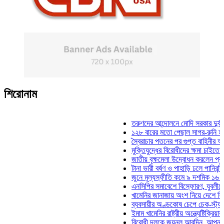
শিরোনাম
তরুণদের আন্দোলনে মোদি সরকার দুর্বল হয়েছে: ও
১২৮ বারের মতো পেছাল সাগর-রুনি হত্যা মামলা
স্বৈরাচার পতনের পর গুপ্ত বাহিনীর আত্মপ্রকাশ: প্
মুক্তিযুদ্ধের বিরোধীদের ক্ষমা চাইতে হবে: মুক্তিযু
জাতীয় বৃক্ষমেলা উদ্বোধন করলেন প্রধানমন্ত্রী
টানা ভারী বর্ষণ ও পাহাড়ি ঢলে পানিবন্দি চট্টগ্রামে
জুনে মূল্যস্ফীতি কমে ৯ দশমিক ১৬ শতাংশ
এনসিপির সমাবেশে বিস্ফোরণ, যুবলীগের দুই নেতা
খামেনির জানাজায় অংশ নিয়ে দেশে ফিরলেন স্পিক
ব্যবসায়ীর অণ্ডকোষ চেপে চেক-স্ট্যাম্পে স্বাক্
ইমাম খামেনির রাষ্ট্রীয় অন্ত্যেষ্টিক্রিয়ায় স্পিকার
বিরোধী দলকে জয়নুল আবদিন, আপনারা ৭১ সালে