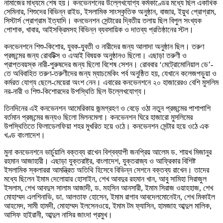
নামাজের মাধ্যমে শেষ হয়। কনভেনশনের উল্লেখযোগ্য কর্মকাণ্ডের মধ্যে ছিল একাধিক
সেমিনার, শিশুদের বিভিন্ন রাইড, ইসলামিক সাংস্কৃতিক অনুষ্ঠান, বাজার, ইয়ুথ প্রোগ্রাম,
সিস্টার্স প্রোগ্রাম ইত্যাদি। কনভেনশন সেন্টারের দ্বিতীয় তলায় ছিল বিপুল সংখ্যক
পোশাক, খাবার, আইসক্রিমসহ বিভিন্ন ব্যবসায়িক ও দাতব্য প্রতিষ্ঠানের স্টল।
কনভেনশনে শিশু-কিশোর, যুবক-যুবতী ও নারীদের জন্য আলাদা অনুষ্ঠান ছিল। তরুণ
প্রজন্মের জন্য রোবটিক্স ও এআই বিষয়ক অনুষ্ঠানও ছিলো। এছাড়া তরুণী ও
প্রাপ্তবয়স্ক নারী-পুরুষদের জন্য ছিলো বিশেষ সেশন। রোববার ‘মেট্রোমোনিয়াল ডে’-
তে অবিবাহিত তরুণ-তরুণীদের জন্য ম্যাচমেকিং পর্ব অনুষ্ঠিত হয়, যেখানে কলেজপড়ুয়া ও
কর্মরত যোগ্য ছেলে-মেয়েরা অংশ নেন। এবারের কনভেনশনে ২০ হাজারেরও বেশি মুসলিম
নর-নারী ও শিশু-কিশোরদের উপস্থিতি ছিল উল্লেখযোগ্য।
তিনদিনের এই কনভেনশন আমেরিকায় জন্মগ্রহণ ও বেড়ে ওঠা নতুন প্রজন্মের পাশাপাশি
বর্তমান প্রজন্মের জন্যও ছিলো মিলনমেলা। কনভেনশন ঘিরে হাজারো মুসলিমের
উপস্থিতিতে ফিলাডেলফিয়া শহর মুখরিত হয়ে ওঠে। কনভেনশন সেন্টার হয়ে ওঠে এক
খণ্ড বাংলাদেশ।
মুনা কনভেনশনে ভার্চুয়ালি বক্তব্য রাখেন বিশ্বব্যাপী জনপ্রিয় আলেম ড. শায়খ মিজানুর
রহমান আজাহারী। এছাড়া যুক্তরাষ্ট্র, বাংলাদেশ, যুক্তরাজ্য ও আফ্রিকার বিশিষ্ট
ইসলামিক স্কলাররা আমন্ত্রিত অতিথি হিসেবে বিভিন্ন সেশনে বক্তব্য রাখেন। তাদের
মধ্যে ছিলেন ইমাম দেলোয়ার হোসাইন, শেখ আবদুর রহমান খান, আবু সামিহা সিরাজুল
ইসলাম, শেখ আবদুস সালাম আজাদী, ড. মহসিন আনসারী, ইমাম সিরাজ ওয়াহহাজ, শেখ
মোহাম্মদ এলশিনাভি, ডা. আলতাফ হোসেন, ইমাম রাগাব আবদেলমোনেইন, শেখ মিকাইল
আহমেদ, সামী হামদী, মোহাম্মদ ইলসেনওয়ে, ইমাম টম ফ্যাসিন, হামজাহ আব্দুল মালিক,
আসিফ হাইরানী, আব্দুল নাসির জাংদা প্রমুখ।