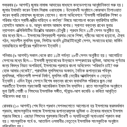
শুক্রবার (৮ আগস্ট) জুমার নামাজ আদায়ের মাধ্যমে কনভেনশনের আনুষ্ঠানিকতা শুরু হয়।
জুমার ইমামতি করেন ইমাম সিরাজ ওয়াহহাজ। উদ্বোধনী অনুষ্ঠানে কোরআন তিলাওয়াত
করেন ক্বারি মোহাম্মদ জুনায়েদ হোসেন। বাংলা অধিবেশনে ‘ইসলামী পারিবারিক শিক্ষা ও
পরিবার গঠনে স্বামী-স্ত্রীর দায়িত্ব ও কর্তব্য’ বিষয়ে আলোচনা করেন ব্যারিস্টার হামিদ
হোসাইন আজাদ ও ড. আবুল কালাম আজাদ বাশার। স্বাগত বক্তব্য রাখেন মুনার
ন্যাশনাল এক্সিকিউটিভ ডিরেক্টর আরমান চৌধুরী। প্রথম দিনে ১১টি সেশন অনুষ্ঠিত হয়,
যার মধ্যে ছিল— ইসলামের বিশ্বব্যাপী প্রসার থেকে শিক্ষা, দ্বীনের আলো ছড়ানো, ঐক্য
গঠন, সহনশীল মুসলিম যুবক, সিস্টার অনলি এন্টারটেইনমেন্ট সেশন, সংঘাতের ছায়া: মার্কিন
ন্যায়বিচারে কাশ্মীরের প্রতিফলন ইত্যাদি।
শনিবার (৯ আগস্ট) সকাল থেকে রাত ১১টা পর্যন্ত ২৮টি সেশন অনুষ্ঠিত হয়। আলোচিত
সেশনের মধ্যে ছিল— ইসলামী মূল্যবোধের উন্নয়নে সম্প্রদায়ের ভূমিকা, আমলের পূর্ণতার
জন্য বিশুদ্ধ নিয়ত অপরিহার্য, ইসলামের প্রসারে বাংলা অধিবেশন ‘পরিবর্তন চাই? শুরু
হোক আমার থেকেই!’, প্রাথমিক মুসলিমদের অবদান, নৈতিক রূপান্তরের পথিকৃৎ
মুসলিমরা, শক্তিশালী সম্পর্ক নির্মাণ, মুসলিম নারী নেত্রীর আত্মবিশ্বাস ও নেতৃত্ব
ইত্যাদি। এদিন ইয়ুথ সেশনে বিশেষ বক্তব্য রাখেন ক্যাথলিক পরিবারে জন্ম নেয়া
পরবর্তীতে ইসলাম গ্রহণকারী আমেরিকান ইমাম টম ফ্যাসিন। রাতে সাংস্কৃতিক অনুষ্ঠানে
মুনা শিল্পী গোষ্ঠী ও শিশুদের ইসলামিক সঙ্গীত, স্ট্যান্ড-আপ কমেডি ও কবিতা আবৃত্তি
পরিবেশন করা হয়।
রোববার (১০ আগস্ট) শেষ দিনে প্রধান সেশনগুলোতে আলোচনা হয় ইসলামের ক্রমবর্ধমান
প্রভাব, বহুসংস্কৃতির সমাজে ইসলামের রূপান্তরমূলক ভূমিকা ও ঐক্যের মাধ্যমে ইসলাম
প্রচার বিষয়ে। এছাড়া শিশুদের পুরস্কার বিতরণী ও অ্যাচিভমেন্ট অ্যাওয়ার্ড প্রদান করা
হয়। সাংস্কৃতিক পর্বে ড. আতাউল ওসমানীর নেতৃত্বে ইসলামিক সাংস্কৃতিক অনুষ্ঠান
পরিবেশিত হয়।