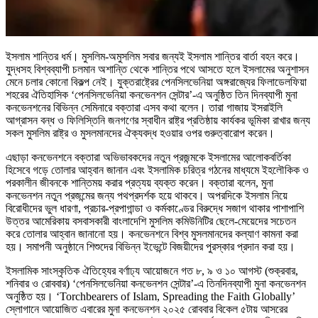
ইসলাম শান্তির ধর্ম। মুসলিম-অমুসলিম সবার জন্যই ইসলাম শান্তির বার্তা বহন করে।
যুদ্ধসহ বিশ্বব্যাপী চলমান অশান্তি থেকে শান্তির পথে আসতে হলে ইসলামের অনুশাসন
মেনে চলার কোনো বিকল্প নেই। যুক্তরাষ্ট্রের পেনসিলভেনিয়া অঙ্গরাজ্যের ফিলাডেলফিয়া
শহরের ঐতিহাসিক ‘পেনসিলভেনিয়া কনভেনশন সেন্টার’-এ অনুষ্ঠিত তিন দিনব্যাপী মুনা
কনভেনশনের বিভিন্ন সেমিনারে বক্তারা এসব কথা বলেন। তারা গাজায় ইসরাইলি
আগ্রাসন বন্ধ ও ফিলিস্তিনি জনগণের স্বাধীন রাষ্ট্র প্রতিষ্ঠায় কার্যকর ভূমিকা রাখার জন্য
সকল মুসলিম রাষ্ট্র ও মুসলমানদের ঐক্যবদ্ধ হওয়ার ওপর গুরুত্বারোপ করেন।
এছাড়া কনভেনশনে বক্তারা অভিভাবকদের নতুন প্রজন্মকে ইসলামের আলোকবর্তিকা
হিসেবে গড়ে তোলার আহ্বান জানান এবং ইসলামিক চরিত্র গঠনের মাধ্যমে ইহলৌকিক ও
পরকালীন জীবনকে শান্তিময় করার প্রত্যয় ব্যক্ত করেন। বক্তারা বলেন, মুনা
কনভেনশন নতুন প্রজন্মের জন্য পথপ্রদর্শক হয়ে থাকবে। অপরদিকে ইসলাম নিয়ে
বিরোধীদের ভুল ধারণা, প্রচার-প্রপাগান্ডা ও কর্মকাণ্ডের বিরুদ্ধে সজাগ থাকার পাশাপাশি
উত্তর আমেরিকায় বসবাসকারী বাংলাদেশি মুসলিম কমিউনিটির ছেলে-মেয়েদের সচেতন
করে তোলার আহ্বান জানানো হয়। কনভেনশনে বিশ্ব মুসলমানদের কল্যাণ কামনা করা
হয়। সমাপনী অনুষ্ঠানে শিশুদের বিভিন্ন ইভেন্টে বিজয়ীদের পুরস্কার প্রদান করা হয়।
ইসলামিক সাংস্কৃতিক ঐতিহ্যের বর্ণাঢ্য আয়োজনে গত ৮, ৯ ও ১০ আগস্ট (শুক্রবার,
শনিবার ও রোববার) ‘পেনসিলভেনিয়া কনভেনশন সেন্টার’-এ তিনদিনব্যাপী মুনা কনভেনশন
অনুষ্ঠিত হয়। ‘Torchbearers of Islam, Spreading the Faith Globally’
স্লোগানে আয়োজিত এবারের মুনা কনভেনশন ২০২৫ রোববার বিকেল ৫টায় আসরের