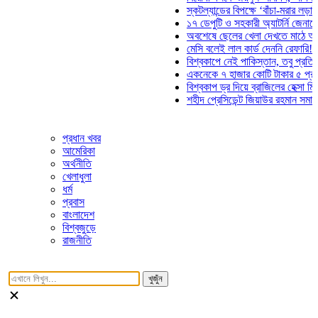
স্কটল্যান্ডের বিপক্ষে ‘বাঁচা-মরার লড়াইয়ে’ মাঠে 
১৭ ডেপুটি ও সহকারী অ্যাটর্নি জেনারেলের পদত্
অবশেষে ছেলের খেলা দেখতে মাঠে আসছেন ভোজ
মেসি বলেই লাল কার্ড দেননি রেফারি! ফাউল নিয়ে 
বিশ্বকাপে নেই পাকিস্তান, তবু প্রতিটি গোলে থ
একনেকে ৭ হাজার কোটি টাকার ৫ প্রকল্পের অনু
বিশ্বকাপ ড্র দিয়ে ব্রাজিলের হেক্সা মিশন শুরু
শহীদ প্রেসিডেন্ট জিয়াউর রহমান সমাধিতে যুবদলে
প্রধান খবর
আমেরিকা
অর্থনীতি
খেলাধুলা
ধর্ম
প্রবাস
বাংলাদেশ
বিশ্বজুড়ে
রাজনীতি
খুজুঁন