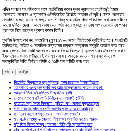
এদিন সকালে সাংবাদিকদের সঙ্গে মতবিনিময় করেন মুনার ন্যাশনাল প্রেসিডেন্ট ইমাম
দেলোয়ার হোসাইন ও ন্যাশনাল এক্সিকিউটিভ ডিরেক্টর আরমান চৌধুরী। ইমাম দেলোয়ার
হোসাইন বলেন, আমাদের লক্ষ্য আগামী প্রজন্মকে সঠিক পথে পরিচালিত করা এবং দ্বীনের
আলো ছড়িয়ে দেয়া। আমেরিকায় বেড়ে ওঠা নতুন প্রজন্মের মধ্যে অপরাধে জড়িয়ে পড়ার
প্রবণতা নিয়ে উদ্বেগ প্রকাশ করেন তিনি।
মুসলিম উম্মাহ অব নর্থ আমেরিকা (মুনা) ১৯৯০ সালে নিউইয়র্কে প্রতিষ্ঠিত হয়। সংগঠনটি
ব্যক্তিগত, নৈতিক ও সামাজিক উন্নয়নের মাধ্যমে আল্লাহর সন্তুষ্টি অর্জনে কাজ করে
এবং যুক্তরাষ্ট্রের ৫০টি অঙ্গরাজ্যে এর কার্যক্রম বিস্তৃত। মুসলমানদের ঐক্যবদ্ধ করা ও
ইসলামের দাওয়াত পৌঁছানোই এর মূল লক্ষ্য। এবারের কনভেনশন বাস্তবায়নে ৭
সদস্যবিশিষ্ট নীতি নির্ধারণ কমিটি ও ২১টি সাব-কমিটি কাজ করে।
সর্বশেষ
জনপ্রিয়
বিতর্কিত সিদ্ধান্তে ভুল স্বীকার, ক্ষমা চাইলেন ইনফান্তিনো
‘জনগণের ওপর জুলুমকারীদের আর আস্ফালনের সুযোগ হবে না’
আন্তর্জাতিক স্বীকৃতিতে উচ্ছ্বসিত বুবলী
দেশের ২৩তম রাষ্ট্রপতি নির্বাচন ২০ আগস্ট : ইসি
ভারতের স্বাধীনতা দিবসকে ‘ইন্ডিয়া ডে’ ঘোষণা যুক্তরাষ্ট্রের
তরুণদের আন্দোলনে মোদি সরকার দুর্বল হয়েছে: ওয়াংচুক
৫ দিনের নতুন কর্মসূচি ঘোষণা জামায়াত জোটের
৪৮ ঘণ্টার মধ্যে ৬ জেলায় নিম্নাঞ্চল প্লাবিত হওয়ার শঙ্কা
দুই-তিন দিনের মধ্যে গ্যাসের পরিস্থিতি স্বাভাবিক হবে
মাঝ আকাশে মুখোমুখি ট্রাম্পের হেলিকপ্টার ও যাত্রীবাহী বিমান, অতঃপর…