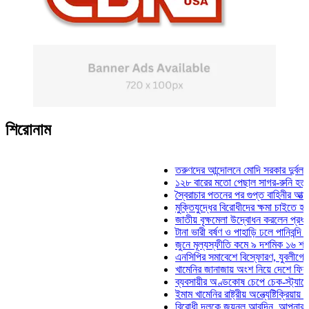
শিরোনাম
তরুণদের আন্দোলনে মোদি সরকার দুর্বল হয়েছে
১২৮ বারের মতো পেছাল সাগর-রুনি হত্যা মাম
স্বৈরাচার পতনের পর গুপ্ত বাহিনীর আত্মপ্রকাশ:
মুক্তিযুদ্ধের বিরোধীদের ক্ষমা চাইতে হবে: মুক্
জাতীয় বৃক্ষমেলা উদ্বোধন করলেন প্রধানমন্ত্রী
টানা ভারী বর্ষণ ও পাহাড়ি ঢলে পানিবন্দি চট্টগ্র
জুনে মূল্যস্ফীতি কমে ৯ দশমিক ১৬ শতাংশ
এনসিপির সমাবেশে বিস্ফোরণ, যুবলীগের দুই ন
খামেনির জানাজায় অংশ নিয়ে দেশে ফিরলেন স্
ব্যবসায়ীর অণ্ডকোষ চেপে চেক-স্ট্যাম্পে স্ব
ইমাম খামেনির রাষ্ট্রীয় অন্ত্যেষ্টিক্রিয়ায় স্পি
বিরোধী দলকে জয়নুল আবদিন, আপনারা ৭১ সা