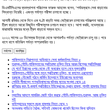
ডিএমটিসিএলের ব্যবস্থাপনা পরিচালক ফারুক আহমেদ বলেন, ‘পর্যায়ক্রমে সেবা বাড়ানোর
সিদ্ধান্ত নিয়েছি। এজন্য পর্যাপ্ত পরীক্ষা চালানো হচ্ছে।
আগামী রবিবার থেকে দিনে এক ঘণ্টা বাড়তি সময় মেট্রোরেল চালানোর পরিকল্পনা আছে।
ট্রিপ বাড়াতে আরো কিছুদিন পরীক্ষামূলক চলাচল করতে হবে। আশা করছি, নভেম্বরের
মাঝামাঝি সময়ের মধ্যে ট্রিপ বাড়ানো সম্ভব হবে।
২০২২ সালের ২৮ ডিসেম্বর উত্তরা থেকে আগারগাঁও পর্যন্ত মেট্রোরেল চালু হয়। পরে
ধাপে ধাপে মতিঝিল পর্যন্ত সম্প্রসারিত হয়।
সর্বশেষ
জনপ্রিয়
পাকিস্তানে নিরাপত্তা অভিযানে সেনা কর্মকর্তাসহ নিহত ৮
তুরস্ক-সৌদি-পাকিস্তানের প্রতিরক্ষা চুক্তি নিয়ে আরব বিশ্বের প্রতিক্রিয়া
যে শর্তে ইরানের ওপর থেকে নৌ অবরোধ তুলে নেবে যুক্তরাষ্ট্র
পাকিস্তান-সৌদির সঙ্গে নতুন প্রতিরক্ষা চুক্তি, যা বললেন এরদোগান
হরমুজে নৌজোট গঠনে মার্কিন উদ্যোগে ইউরোপের অনাগ্রহ
সেউটা সীমান্তে গণঅভিবাসনের ঘটনায় মৃতের সংখ্যা বেড়ে ১৪
রাশিয়ার বৃহৎ ই-কমার্স প্রতিষ্ঠানে ইউক্রেনের ড্রোন হামলা, পালটা হামলায় নিহত
৬
ন্যাটোর আদলে সামরিক জোট গঠন করছে সৌদি-পাকিস্তান-তুরস্ক, আজ চুক্তি
সই
থাইল্যান্ডের স্কুলে বন্দুক হামলায় নিহত বেড়ে ৭
অন্ধকার গাড়িতে বৈঠক, সত্যিই মোজতবা খামেনি ছিলেন কিনা সন্দিহান