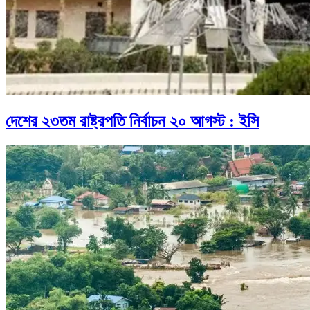
দেশের ২৩তম রাষ্ট্রপতি নির্বাচন ২০ আগস্ট : ইসি