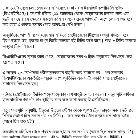
ঢাকা মেট্রোরেলে চলাচলের সময় বাড়িয়েছে ঢাকা ম্যাস ট্রানজিট কম্পানি লিমিটেড
(ডিএমটিসিএল)। আগামী রবিবার (১৯ অক্টোবর) থেকে মেট্রোরেলের চলাচল সময় এক
ঘণ্টা বাড়ছে। সে ক্ষেত্রে সকালে বর্তমান সময়ের চেয়ে আধঘণ্টা আগে চলাচল শুরু হবে।
আর রাতে এখনকার সময়ের চেয়ে আধঘণ্টা বেশি চলবে।
অন্যদিকে, আগামী নভেম্বরের মাঝামাঝিতে মেট্রোরেলের ট্রিপের সংখ্যা বাড়ানো হবে।
ট্রিপ বাড়লে দুই ট্রেনের মধ্যে বিরতি অন্তত দুই মিনিট কমে যাবে। তথা ৮ মিনিট অন্তর
অন্তর ট্রেন মিলবে।
ডিএমটিসিএলের সূত্রে জানা গেছে, মেট্রোরেলের সময় ও ট্রিপ বাড়ানোর সিদ্ধান্ত নেয়া
হয় গত মাসে।
এ লক্ষ্যে ২৫ সেপ্টেম্বর পরীক্ষামূলকভাবে বাড়তি সময় চালানো হয়। গত মঙ্গলবার
ডিএমটিসিএলের এক বৈঠকে প্রথম ধাপে প্রতিদিন এক ঘণ্টা বাড়তি সময় মেট্রোরেল
চালানোর সিদ্ধান্ত হয়।
বর্তমানে মেট্রোরেলে দৈনিক গড়ে সাড়ে চার লাখ যাত্রী চলাচল করেন। নতুন সূচি কার্যকর
হলে যাত্রীসংখ্যা পাঁচ লাখ ছাড়িয়ে যাবে বলে আশা করছে ডিএমটিসিএল।
নতুন সময়সূচি অনুযায়ী, উত্তরা উত্তর স্টেশন থেকে প্রথম ট্রেন ছাড়বে সকাল ৬টা ৪০
মিনিটে (আগে ছিল সকাল ৭টা ১০ মিনিট)। আর সবশেষ ট্রেন ছাড়বে রাত সাড়ে ৯টায়
(আগে ছিল রাত ৯টা)।
অন্যদিকে মতিঝিল থেকে প্রথম ট্রেন ছাড়বে সকাল ৭টায় (আগে ছিল সকাল সাড়ে ৭টা),
আর সর্বশেষ ট্রেন ছাড়বে রাত ১০টা ১০ মিনিটে (আগে ছিল রাত ৯টা ৪০ মিনিট)।