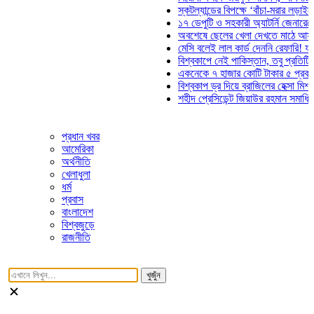
স্কটল্যান্ডের বিপক্ষে ‘বাঁচা-মরার লড়াইয়ে’ মা
১৭ ডেপুটি ও সহকারী অ্যাটর্নি জেনারেলের পদ
অবশেষে ছেলের খেলা দেখতে মাঠে আসছেন ভ
মেসি বলেই লাল কার্ড দেননি রেফারি! ফাউল নি
বিশ্বকাপে নেই পাকিস্তান, তবু প্রতিটি গোল
একনেকে ৭ হাজার কোটি টাকার ৫ প্রকল্পের 
বিশ্বকাপ ড্র দিয়ে ব্রাজিলের হেক্সা মিশন শুরু
শহীদ প্রেসিডেন্ট জিয়াউর রহমান সমাধিতে যুবদ
প্রধান খবর
আমেরিকা
অর্থনীতি
খেলাধুলা
ধর্ম
প্রবাস
বাংলাদেশ
বিশ্বজুড়ে
রাজনীতি
খুজুঁন