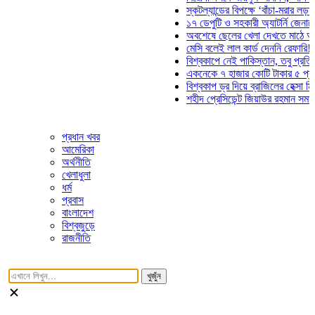
স্কটল্যান্ডের বিপক্ষে ‘বাঁচা-মরার লড়াইয়ে’ মাঠে ন
১৭ ডেপুটি ও সহকারী অ্যাটর্নি জেনারেলের পদত্যা
অবশেষে ছেলের খেলা দেখতে মাঠে আসছেন ভোজি
মেসি বলেই লাল কার্ড দেননি রেফারি! ফাউল নিয়ে ব
বিশ্বকাপে নেই পাকিস্তান, তবু প্রতিটি গোলে থাক
একনেকে ৭ হাজার কোটি টাকার ৫ প্রকল্পের অনুম
বিশ্বকাপ ড্র দিয়ে ব্রাজিলের হেক্সা মিশন শুরু
শহীদ প্রেসিডেন্ট জিয়াউর রহমান সমাধিতে যুবদলের 
প্রধান খবর
আমেরিকা
অর্থনীতি
খেলাধুলা
ধর্ম
প্রবাস
বাংলাদেশ
বিশ্বজুড়ে
রাজনীতি
খুজুঁন