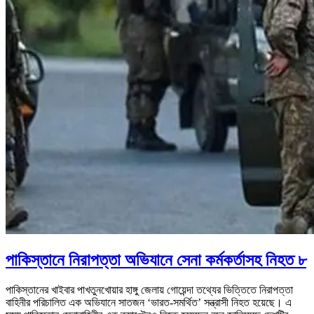
পাকিস্তানে নিরাপত্তা অভিযানে সেনা কর্মকর্তাসহ নিহত ৮
পাকিস্তানের খাইবার পাখতুনখোয়ার হাঙ্গু জেলায় গোয়েন্দা তথ্যের ভিত্তিতে নিরাপত্তা
বাহিনীর পরিচালিত এক অভিযানে সাতজন ‘ভারত-সমর্থিত’ সন্ত্রাসী নিহত হয়েছে। এ