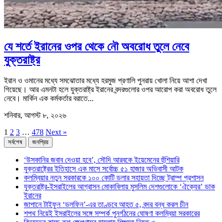
যে শর্তে ইরানের ওপর থেকে নৌ অবরোধ তুলে নেবে
যুক্তরাষ্ট্র
ইরান ও ওমানের মধ্যে সমঝোতার মধ্যে হরমুজ প্রণালি পুনরায় খোলা নিয়ে আশা দেখা
গিয়েছে। আর এমনটা হলে যুক্তরাষ্ট্র ইরানের বন্দরগুলোর ওপর আরোপ করা অবরোধ তুলে
নেবে। মার্কিন এক কর্মকর্তার বরাতে...
শনিবার, আগস্ট ৮, ২০২৬
1
2
3
…
478
Next »
সর্বশেষ
জনপ্রিয়
‘উসকানির জবাব দেওয়া হবে’, সৌদি আরবকে ইয়েমেনের হুঁশিয়ারি
যুক্তরাষ্ট্রের ইতিহাসে এক মাসে সর্বোচ্চ ৫১ হাজার অভিবাসী আটক
কলম্বিয়ার নতুন সরকারকে ১০০ কোটি ডলার সহায়তা দিচ্ছে ট্রাম্প প্রশাসন
যুক্তরাষ্ট্র-ইসরাইলের আগ্রাসন মোকাবিলায় মুসলিম দেশগুলোকে ‘ঐক্যের’ ডাক
ইরানের
জাপানে টাইফুন ‘ডলফিন’-এর তাণ্ডবে আহত ৫, বন্দর বন্ধ করল চীন
শপথ নিয়েই ইসরাইলের সঙ্গে সম্পর্ক পুনর্গঠনের ঘোষণা কলম্বিয়া সরকারের