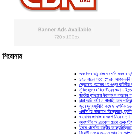
শিরোনাম
তরুণদের আন্দোলনে মোদি সরকার দুর্বল হয়েছে: ওয়
১২৮ বারের মতো পেছাল সাগর-রুনি হত্যা মামলার 
স্বৈরাচার পতনের পর গুপ্ত বাহিনীর আত্মপ্রকাশ: প্রধ
মুক্তিযুদ্ধের বিরোধীদের ক্ষমা চাইতে হবে: মুক্তিযুদ
জাতীয় বৃক্ষমেলা উদ্বোধন করলেন প্রধানমন্ত্রী
টানা ভারী বর্ষণ ও পাহাড়ি ঢলে পানিবন্দি চট্টগ্রামে ল
জুনে মূল্যস্ফীতি কমে ৯ দশমিক ১৬ শতাংশ
এনসিপির সমাবেশে বিস্ফোরণ, যুবলীগের দুই নেতাকর
খামেনির জানাজায় অংশ নিয়ে দেশে ফিরলেন স্পিকা
ব্যবসায়ীর অণ্ডকোষ চেপে চেক-স্ট্যাম্পে স্বাক্ষ
ইমাম খামেনির রাষ্ট্রীয় অন্ত্যেষ্টিক্রিয়ায় স্পিকারে
বিরোধী দলকে জয়নুল আবদিন, আপনারা ৭১ সালে 